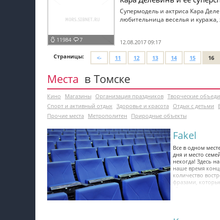
Супермодель и актриса Кара Дел
любительница веселья и куража, 
11984
7
12.08.2017 09:17
Страницы:
<-
11
12
13
14
15
16
Места
в Томске
Кино
Магазины
Организация праздников
Творческие объед
Спорт и активный отдых
Здоровье и красота
Отдых с детьми
Прочие места
Метрополитен
Природные объекты
Fakel
Все в одном мест
дня и место семе
некогда! Здесь н
наше время конц
количество востр
фразами, которые
«Fакела» несет с
самого утра. Точ
узнать побольше 