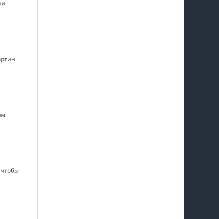
ки
артин
ым
 чтобы