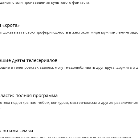
здания стали произведения культового фантаста.
 «крота»
ся доказывать свою профпригодность в жестоком мире мужчин ленинградс
шие дуэты телесериалов
ие в телепроектах вдвоем, могут недолюбливать друг друга, дружить и 
асти: полная программа
отека под открытым небом, конкурсы, мастер-классы и другие развлечения
.
ь во имя семьи
что черпали вдохновение из ставших классическими картин советского