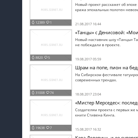
Новый проект расскажет об эпохе
кража эпохальных полотен невозм
12389
1
21.08.2017 16:44
«Танцы» с Денисовой: «Мо
Новый наставник шоу «Танцы» Тат
не побеждали в проекте.
8820
5
19.08.2017 05:59
Шрам на попе, пион на бедр
На Сибирском фестивале татуиров
современных трендах.
31008
74
18.08.2017 23:04
«Мистер Мерседес»: после
Создателям проекта с первых же 
книги Стивена Кинга.
19638
7
15.08.2017 16:32
Кара Делевинь и ее суперс