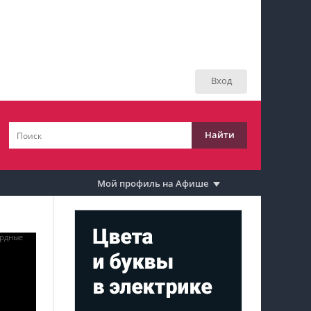
Мой профиль на Афише
Мои события
Вход
Мои тусовки
Мои комментарии
Найти
Мои материалы
Мои места
Мой профиль на Афише
Моя личная афиша
Перечитать