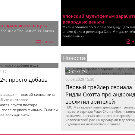
Японский мультфильм заработ
рекордные деньги
и отправляются в путь
Фильм обошел по сборам предыдущего ли
ванием The Last of Us. Каким
аниме-фильм режиссера Хаяо Миядзаки «У
призраками»
Н
статьи
Новости
47485
0
08:17
 2»: просто добавь
06.08.2020 15:30
Первый трейлер сериала
Ридли Скотта про андрои
ть воды» — прямой сиквел хита
события которого
восхитил зрителей
ются спустя полтора
HBO Max презентовал зрелищный трейле
 после первого фильма. Смог ли
первого сериала Ридл Скотта «Воспитанн
ва всех удивить?
волками», рассказывающего о возрожден
человеческой расы андроидами в далеко
будущем на неизвестной планете.