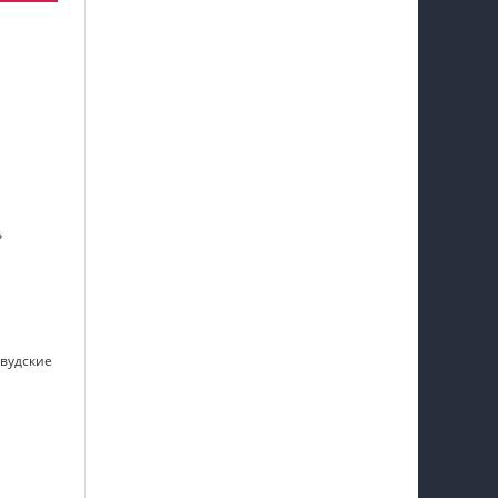
ь
ивудские