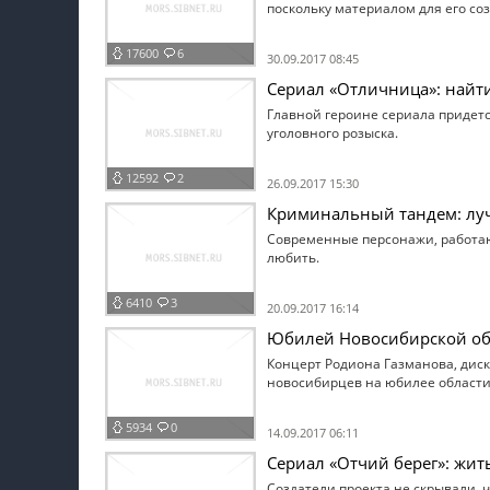
поскольку материалом для его со
17600
6
30.09.2017 08:45
Сериал «Отличница»: найти
Главной героине сериала придет
уголовного розыска.
12592
2
26.09.2017 15:30
Криминальный тандем: луч
Современные персонажи, работающ
любить.
6410
3
20.09.2017 16:14
Юбилей Новосибирской обл
Концерт Родиона Газманова, диск
новосибирцев на юбилее области
5934
0
14.09.2017 06:11
Сериал «Отчий берег»: жит
Создатели проекта не скрывали, 