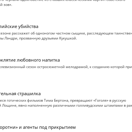
й зов».
глийские убийства
сезоне расскажет об одноногом частном сыщике, расследующем таинстве
лы Лэндри, прозванную друзьями Кукушкой.
оклятие любовного напитка
телевизионный сезон остросюжетной мелодрамой, к созданию которой пр
ательная страшилка
еся готических фильмов Тима Бертона, превращают «Гоголя» в русскую
й Лощине, явно наполненную различными голливудскими штампами в ра
боротни» и агенты под прикрытием