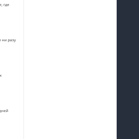
, где
 ни разу
х
едней