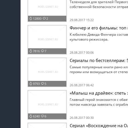
Теленеделя для зрителей Первого
собственной безопасности отправя
12800
2
29.08.2017 15:22
Финчер и его фильмы: топ
К юбилею Дэвида Финчера состав
культового режиссера.
7816
7
28.08.2017 00:06
Сериалы по бестселлерам:
Самые популярные книги рано ил
героям или возмущаться от степ
9793
5
26.08.2017 06:42
«Малыш на драйве»: спеть 
Главный герой знакомится с обая
потом навсегда завязать с ограб
6240
6
26.08.2017 00:30
Сериал «Восхождение на О