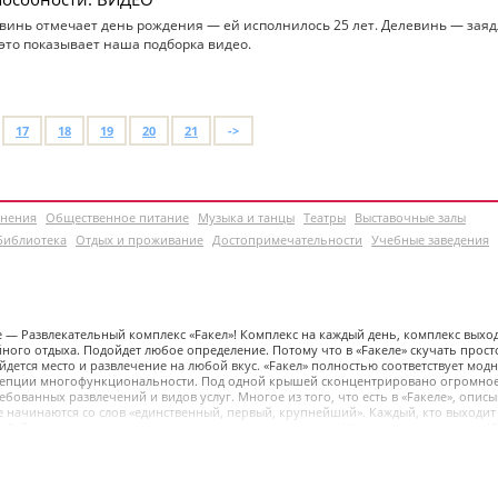
евинь отмечает день рождения — ей исполнилось 25 лет. Делевинь — зая
это показывает наша подборка видео.
17
18
19
20
21
->
инения
Общественное питание
Музыка и танцы
Театры
Выставочные залы
Библиотека
Отдых и проживание
Достопримечательности
Учебные заведения
е — Развлекательный комплекс «Fакел»! Комплекс на каждый день, комплекс выхо
йного отдыха. Подойдет любое определение. Потому что в «Fакеле» скучать прост
айдется место и развлечение на любой вкус. «Fакел» полностью соответствует мод
епции многофункциональности. Под одной крышей сконцентрировано огромно
ебованных развлечений и видов услуг. Многое из того, что есть в «Fакеле», описы
 начинаются со слов «единственный, первый, крупнейший». Каждый, кто выходит
 собой кусочек радости, которую мы рады подарить и вам! Ждем вас ежедневно с 12
ное время работы смотрите на страничках подразделений. А пока приглашаем вас
о «Fакеле»!