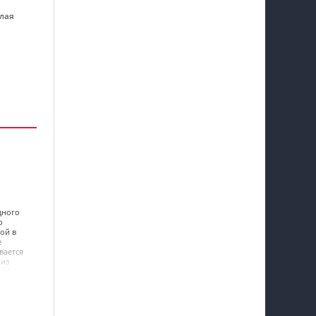
длая
дного
о
ной в
е
вается
 из
.00 до