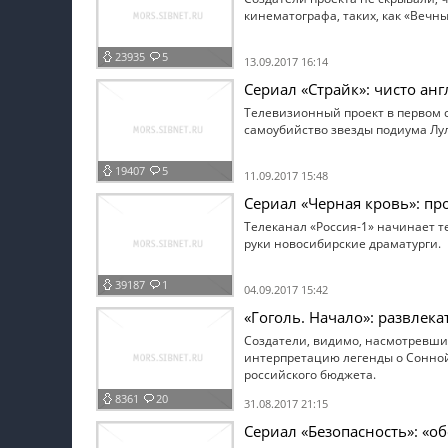
кинематографа, таких, как «Вечны
23935
5
13.09.2017 16:14
Сериал «Страйк»: чисто ан
Телевизионный проект в первом 
самоубийство звезды подиума Лу
19407
5
11.09.2017 15:48
Сериал «Черная кровь»: пр
Телеканал «Россия-1» начинает 
руки новосибирские драматурги.
39187
1
04.09.2017 15:42
«Гоголь. Начало»: развлек
Создатели, видимо, насмотревши
интерпретацию легенды о Сонно
российского бюджета.
8361
20
31.08.2017 21:15
Сериал «Безопасность»: «о