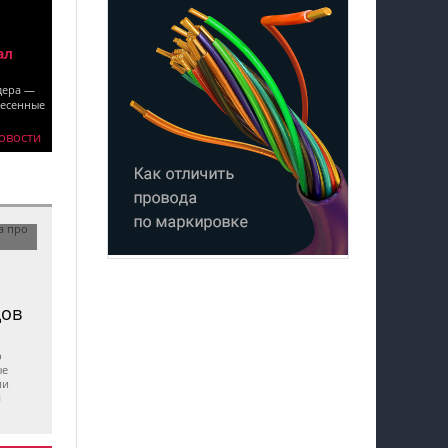
ал
дера —
несенные
овости
дов
р
ые
ии
м