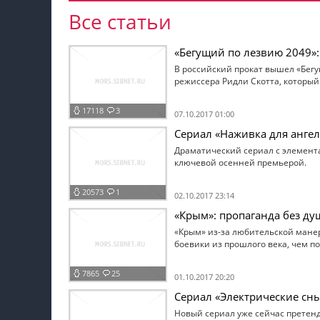
Все статьи
«Бегущий по лезвию 2049»:
В российский прокат вышел «Бег
режиссера Ридли Скотта, который
17118
3
07.10.2017 01:00
Сериал «Наживка для анге
Драматический сериал с элемента
ключевой осенней премьерой.
20573
1
02.10.2017 23:14
«Крым»: пропаганда без ду
«Крым» из-за любительской мане
боевики из прошлого века, чем 
7865
25
01.10.2017 20:20
Сериал «Электрические сны
Новый сериал уже сейчас претенд