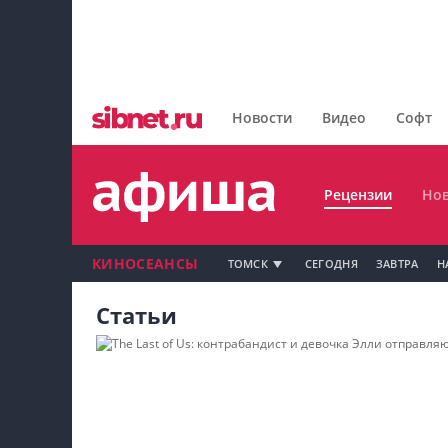
Главная
Рецензии
Новости
Видео
Софт
Новости
Рецензии
Нов
КИНОСЕАНСЫ
ТОМСК
СЕГОДНЯ
ЗАВТРА
Н
Статьи
Мой профиль на Афише
Мои события
Мои тусовки
Мои комментарии