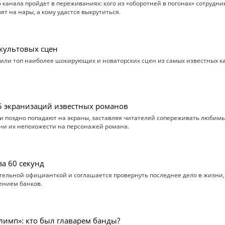
 канала пройдет в переживаниях: кого из «оборотней в погонах» сотрудни
т на нары, а кому удастся выкрутиться.
 культовых сцен
или топ наиболее шокирующих и новаторских сцен из самых известных к
 5 экранизаций известных романов
и поздно попадают на экраны, заставляя читателей сопереживать любим
ени их непохожести на персонажей романа.
за 60 секунд
тельной официанткой и соглашается провернуть последнее дело в жизни,
лением банков.
лимп»: кто был главарем банды?