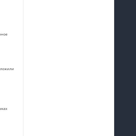
нное
иложили
мках