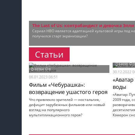
Мои материалы
Мои места
The Last of Us: контрабандист и девочка Элл
Моя личная афиша
Сериал HBO является адаптацией культовой игры под наз
получился старт экранизации?
Перечитать
Статьи
64698
3
69364
8
30.12.2022 
06.01.2023 06:51
«Аватар
Фильм «Чебурашка»:
воды
возвращение ушастого героя
«Аватар: Пу
Что привлекло зрителей — ностальгия,
2009 года, 
дефицит зарубежных фильмов или новый
разворачива
взгляд на популярного
десятилетия
мультипликационного героя?
Кэмерон сно