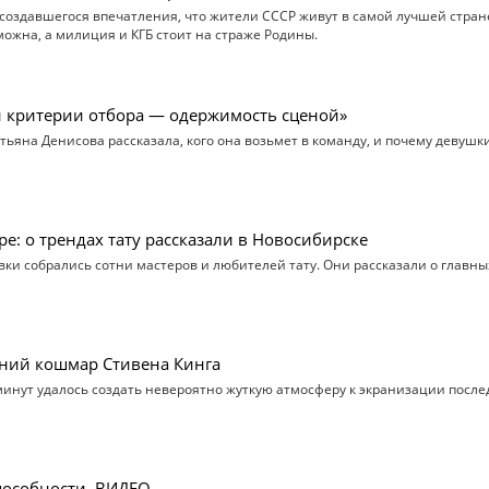
 создавшегося впечатления, что жители СССР живут в самой лучшей стране
ожна, а милиция и КГБ стоит на страже Родины.
и критерии отбора — одержимость сценой»
ьяна Денисова рассказала, кого она возьмет в команду, и почему девушки
е: о трендах тату рассказали в Новосибирске
ки собрались сотни мастеров и любителей тату. Они рассказали о главны
дний кошмар Стивена Кинга
минут удалось создать невероятно жуткую атмосферу к экранизации посл
пособности. ВИДЕО