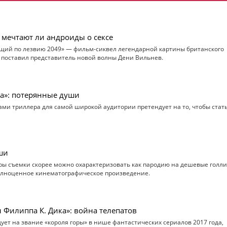
 мечтают ли андроиды о сексе
ущий по лезвию 2049» — фильм-сиквел легендарной картины британского
 поставил представитель новой волны Дени Вильнев.
ла»: потерянные души
ми триллера для самой широкой аудитории претендует на то, чтобы стат
ши
ры съемки скорее можно охарактеризовать как пародию на дешевые голл
полноценное кинематографическое произведение.
 Филиппа К. Дика»: война телепатов
ует на звание «короля горы» в нише фантастических сериалов 2017 года,