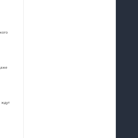
кого
даже
 ждут