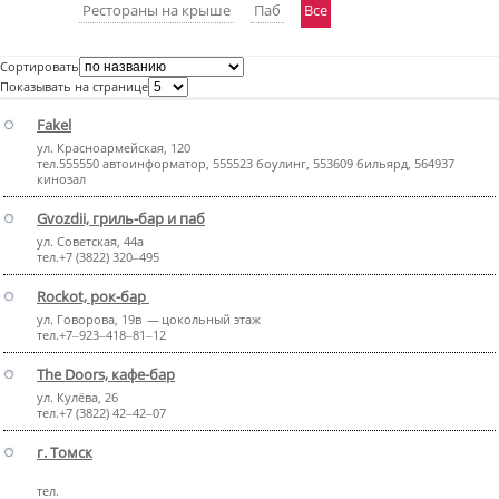
Рестораны на крыше
Паб
Все
пїЅпїЅпїЅпїЅпїЅпїЅпїЅпїЅпїЅпїЅ
пїЅпїЅпїЅ
Сортировать
пїЅпїЅпїЅпїЅпїЅпїЅпїЅпїЅпїЅпїЅпїЅ
Показывать на странице
пїЅпїЅпїЅ
Fakel
ул. Красноармейская, 120
пїЅпїЅпїЅпїЅпїЅпїЅпїЅпїЅпїЅ
тел.555550 автоинформатор, 555523 боулинг, 553609 бильярд, 564937
кинозал
пїЅпїЅпїЅ пїЅпїЅпїЅпїЅпїЅ
Gvozdii, гриль-бар и паб
пїЅпїЅпїЅ пїЅпїЅпїЅпїЅпїЅпїЅ
ул. Советская, 44а
тел.+7 (3822) 320‒495
пїЅпїЅпїЅпїЅпїЅ
Rockot, рок-бар
пїЅпїЅпїЅпїЅпїЅпїЅпїЅпїЅпїЅпїЅ
ул. Говорова, 19в — цокольный этаж
тел.+7‒923‒418‒81‒12
The Doors, кафе-бар
ул. Кулёва, 26
тел.+7 (3822) 42‒42‒07
г. Томск
тел.