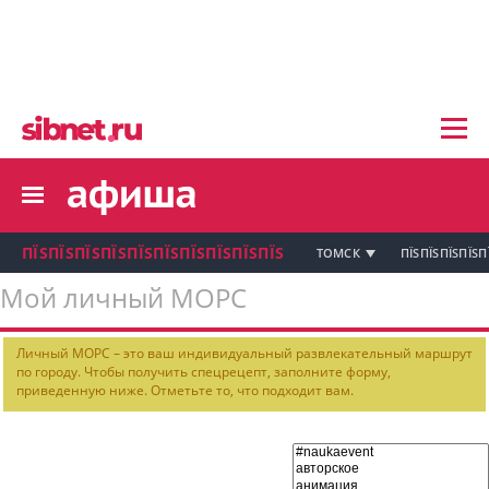
пїЅпїЅпїЅ пїЅпїЅпїЅпїЅпїЅпїЅпїЅ пїЅпї
пїЅпїЅпїЅпїЅпїЅпїЅпїЅ
пїЅпїЅпїЅпїЅпїЅ
пїЅпїЅпїЅпїЅпїЅпїЅпїЅпїЅ
пїЅпїЅпїЅпїЅпїЅпїЅпїЅ
пїЅпїЅпїЅ пїЅпїЅпїЅпїЅпїЅпїЅпїЅ
пїЅпїЅпїЅ пїЅпїЅпїЅпїЅпїЅпїЅпїЅ
пїЅпїЅпїЅ
ПЇЅПЇЅПЇЅПЇЅПЇЅПЇЅПЇЅПЇЅПЇЅПЇЅ
ТОМСК
ПЇЅПЇЅПЇЅПЇЅП
пїЅпїЅпїЅпїЅпїЅпїЅпїЅпїЅпїЅпїЅпї
Мой личный МОРС
пїЅпїЅпїЅ
пїЅпїЅпїЅ пїЅпїЅпїЅпїЅпїЅпїЅпїЅ пїЅпїЅ
Личный МОРС – это ваш индивидуальный развлекательный маршрут
пїЅпїЅпїЅпїЅпїЅпїЅпїЅпїЅпїЅ
по городу. Чтобы получить спецрецепт, заполните форму,
пїЅпїЅпїЅпїЅпїЅ
приведенную ниже. Отметьте то, что подходит вам.
пїЅпїЅпїЅ пїЅпїЅпїЅпїЅпїЅ
пїЅпїЅпїЅ пїЅпїЅпїЅпїЅпїЅпїЅ
пїЅпїЅпїЅ пїЅпїЅпїЅпїЅпїЅпїЅпїЅ
пїЅпїЅпїЅпїЅпїЅ
пїЅпїЅпїЅ пїЅпїЅпїЅпїЅпїЅпїЅпїЅ