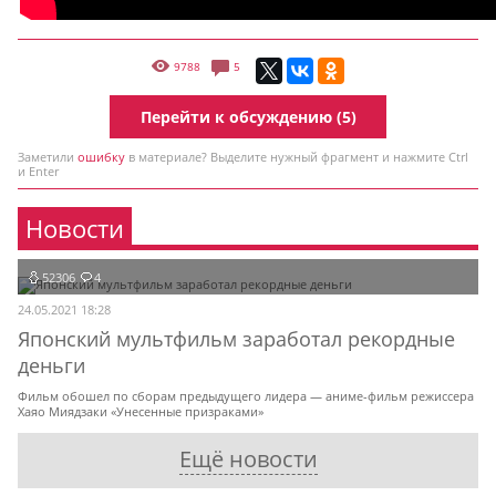
9788
5
Перейти к обсуждению (5)
Заметили
ошибку
в материале? Выделите нужный фрагмент и нажмите Ctrl
и Enter
Новости
52306
4
24.05.2021 18:28
Японский мультфильм заработал рекордные
деньги
Фильм обошел по сборам предыдущего лидера — аниме-фильм режиссера
Хаяо Миядзаки «Унесенные призраками»
Ещё новости