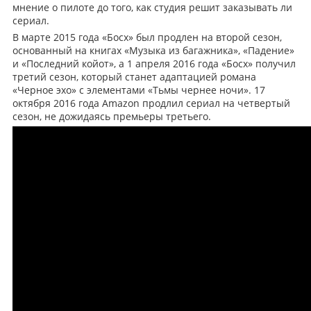
мнение о пилоте до того, как студия решит заказывать ли
сериал.
В марте 2015 года «Босх» был продлен на второй сезон,
основанный на книгах «Музыка из багажника», «Падение»
и «Последний койот», а 1 апреля 2016 года «Босх» получил
третий сезон, который станет адаптацией романа
«Черное эхо» с элементами «Тьмы чернее ночи». 17
октября 2016 года Amazon продлил сериал на четвертый
сезон, не дожидаясь премьеры третьего.