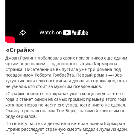
«Страйк»
Джоан Роулинг побаловала своих поклонников еще одним
ярким персонажем — одноногого сыщика Корморона
Страйка. Писательница выпустила уже три романа под
псевдонимом Роберта Гэлбрейта. Первый роман —«Зов
кукушки» читатели восприняли довольно прохладно, пока
не узнали, кто стоит за мужским псевдонимов.
«Страйк» появится на экранах уже в конце августа этого
года и станет одной из самых громких премьер этого года,
хотя прогнозов по части его успешности никто не сделал.
Главную роль исполнил Том Берк, знакомый зрителям по
ряду сериалов.
По сюжету частный детектив и ветеран войны Корморан
Страйк расследует странную смерть модели Лулы Лэндри,