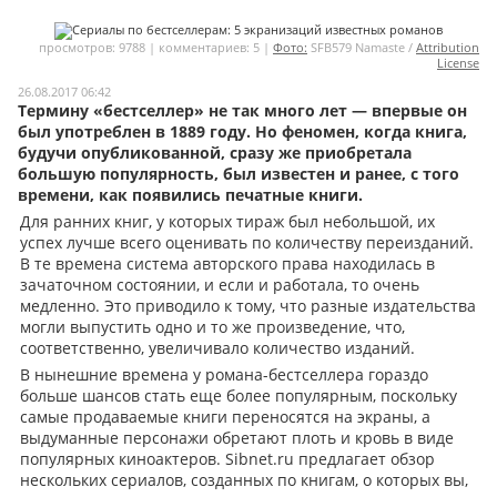
Мои материалы
просмотров: 9788 | комментариев: 5 |
Фото:
SFB579 Namaste /
Attribution
License
Мои места
26.08.2017 06:42
Термину «бестселлер» не так много лет — впервые он
Моя личная афиша
был употреблен в 1889 году. Но феномен, когда книга,
Перечитать
будучи опубликованной, сразу же приобретала
большую популярность, был известен и ранее, с того
времени, как появились печатные книги.
Для ранних книг, у которых тираж был небольшой, их
успех лучше всего оценивать по количеству переизданий.
В те времена система авторского права находилась в
зачаточном состоянии, и если и работала, то очень
медленно. Это приводило к тому, что разные издательства
могли выпустить одно и то же произведение, что,
соответственно, увеличивало количество изданий.
В нынешние времена у романа-бестселлера гораздо
больше шансов стать еще более популярным, поскольку
самые продаваемые книги переносятся на экраны, а
выдуманные персонажи обретают плоть и кровь в виде
популярных киноактеров. Sibnet.ru предлагает обзор
нескольких сериалов, созданных по книгам, о которых вы,