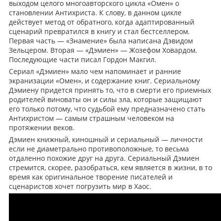
выходом целого многоавторского цикла «Омен» о
становлении Антихриста. К слову, в данном цикле
действует метод от обратного, когда адаптированный
сценарий превратился в книгу и стал бестселлером.
Первая часть — «Знамение» была написана Дэвидом
Зельцером. Вторая — «Дэмиен» — Жозефом Ховардом.
Последующие части писал Гордон Макгил.
Сериал «Дэмиен» мало чем напоминает и ранние
экранизации «Омен», и содержание книг. Сериальному
Дэмиену придется принять то, что в смерти его приемных
родителей виноваты он и силы зла, которые защищают
его только потому, что судьбой ему предназначено стать
Антихристом — самым страшным человеком на
протяжении веков.
Дэмиен книжный, киношный и сериальный — личности
если не диаметрально противоположные, то весьма
отдаленно похожие друг на друга. Сериальный Дэмиен
стремится, скорее, разобраться, кем является в жизни, в то
время как оригинальное творение писателей и
сценаристов хочет погрузить мир в Хаос.