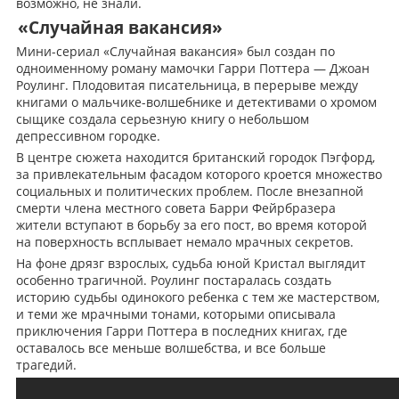
возможно, не знали.
«Случайная вакансия»
Мини-сериал «Случайная вакансия» был создан по
одноименному роману мамочки Гарри Поттера — Джоан
Роулинг. Плодовитая писательница, в перерыве между
книгами о мальчике-волшебнике и детективами о хромом
сыщике создала серьезную книгу о небольшом
депрессивном городке.
В центре сюжета находится британский городок Пэгфорд,
за привлекательным фасадом которого кроется множество
социальных и политических проблем. После внезапной
смерти члена местного совета Барри Фейрбразера
жители вступают в борьбу за его пост, во время которой
на поверхность всплывает немало мрачных секретов.
На фоне дрязг взрослых, судьба юной Кристал выглядит
особенно трагичной. Роулинг постаралась создать
историю судьбы одинокого ребенка с тем же мастерством,
и теми же мрачными тонами, которыми описывала
приключения Гарри Поттера в последних книгах, где
оставалось все меньше волшебства, и все больше
трагедий.