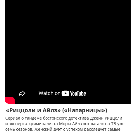
«Риццоли и Айлз» («Напарницы»)
Сериал о тандеме бостонского детектива Джейн Риццоли
и эксперта-криминалиста Моры Айлз «отшагал» на ТВ уже
семь сезонов. Женский дуэт с успехом расследует самые