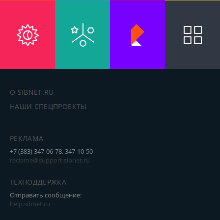
О SIBNET.RU
НАШИ СПЕЦПРОЕКТЫ
РЕКЛАМА
+7 (383) 347-06-78, 347-10-50
reclame@support.sibnet.ru
ТЕХПОДДЕРЖКА
Отправить сообщение:
help.sibnet.ru