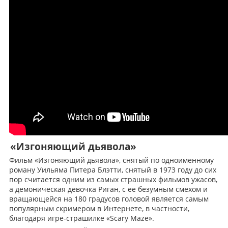
«Изгоняющий дьявола»
Фильм «Изгоняющий дьявола», снятый по одноименному
роману Уильяма Питера Блэтти, снятый в 1973 году до сих
пор считается одним из самых страшных фильмов ужасов,
а демоническая девочка Риган, с ее безумным смехом и
вращающейся на 180 градусов головой является самым
популярным скримером в Интернете, в частности,
благодаря игре-страшилке «Scary Maze».