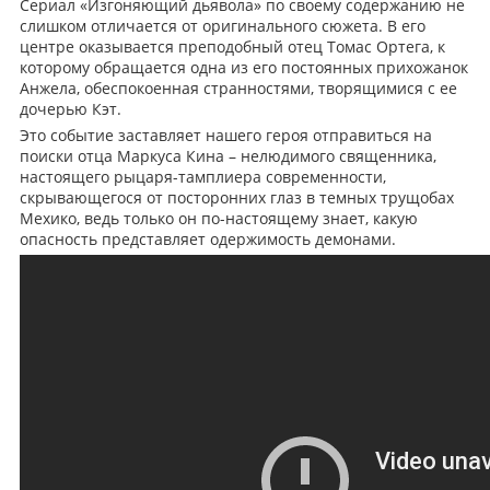
Сериал «Изгоняющий дьявола» по своему содержанию не
слишком отличается от оригинального сюжета. В его
центре оказывается преподобный отец Томас Ортега, к
которому обращается одна из его постоянных прихожанок
Анжела, обеспокоенная странностями, творящимися с ее
дочерью Кэт.
Это событие заставляет нашего героя отправиться на
поиски отца Маркуса Кина – нелюдимого священника,
настоящего рыцаря-тамплиера современности,
скрывающегося от посторонних глаз в темных трущобах
Мехико, ведь только он по-настоящему знает, какую
опасность представляет одержимость демонами.