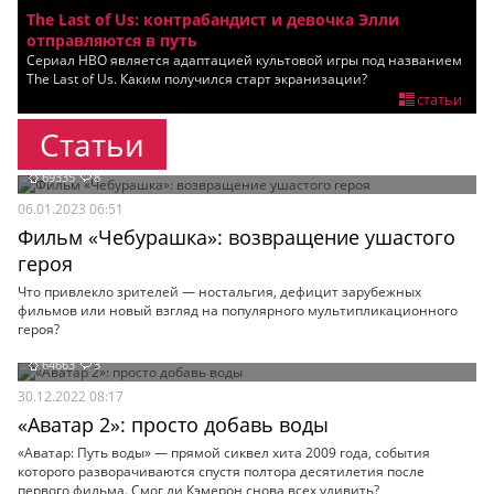
The Last of Us: контрабандист и девочка Элли
Мои материалы
отправляются в путь
Сериал HBO является адаптацией культовой игры под названием
Мои места
The Last of Us. Каким получился старт экранизации?
статьи
Моя личная афиша
Статьи
Перечитать
69335
8
06.01.2023 06:51
Фильм «Чебурашка»: возвращение ушастого
героя
Что привлекло зрителей — ностальгия, дефицит зарубежных
фильмов или новый взгляд на популярного мультипликационного
героя?
64663
3
30.12.2022 08:17
«Аватар 2»: просто добавь воды
«Аватар: Путь воды» — прямой сиквел хита 2009 года, события
которого разворачиваются спустя полтора десятилетия после
первого фильма. Смог ли Кэмерон снова всех удивить?