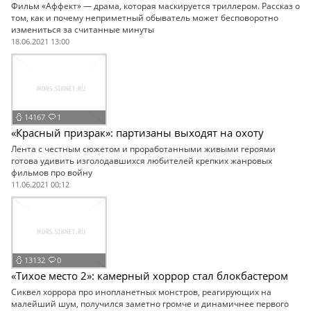
Фильм «Аффект» — драма, которая маскируется триллером. Рассказ о
том, как и почему неприметный обыватель может бесповоротно
измениться за считанные минуты
18.06.2021 13:00
14167
1
«Красный призрак»: партизаны выходят на охоту
Лента с честным сюжетом и проработанными живыми героями
готова удивить изголодавшихся любителей крепких жанровых
фильмов про войну
11.06.2021 00:12
13132
0
«Тихое место 2»: камерный хоррор стал блокбастером
Сиквел хоррора про инопланетных монстров, реагирующих на
малейший шум, получился заметно громче и динамичнее первого