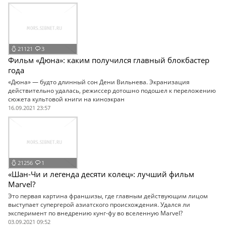
21121
3
Фильм «Дюна»: каким получился главный блокбастер
года
«Дюна» — будто длинный сон Дени Вильнева. Экранизация
действительно удалась, режиссер дотошно подошел к переложению
сюжета культовой книги на киноэкран
16.09.2021 23:57
21256
1
«Шан-Чи и легенда десяти колец»: лучший фильм
Marvel?
Это первая картина франшизы, где главным действующим лицом
выступает супергерой азиатского происхождения. Удался ли
эксперимент по внедрению кунг-фу во вселенную Marvel?
03.09.2021 09:52