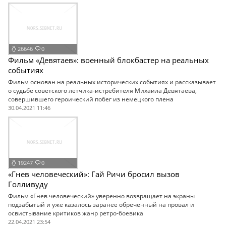
26646
0
Фильм «Девятаев»: военный блокбастер на реальных
событиях
Фильм основан на реальных исторических событиях и рассказывает
о судьбе советского летчика-истребителя Михаила Девятаева,
совершившего героический побег из немецкого плена
30.04.2021 11:46
19247
0
«Гнев человеческий»: Гай Ричи бросил вызов
Голливуду
Фильм «Гнев человеческий» уверенно возвращает на экраны
подзабытый и уже казалось заранее обреченный на провал и
освистывание критиков жанр ретро-боевика
22.04.2021 23:54