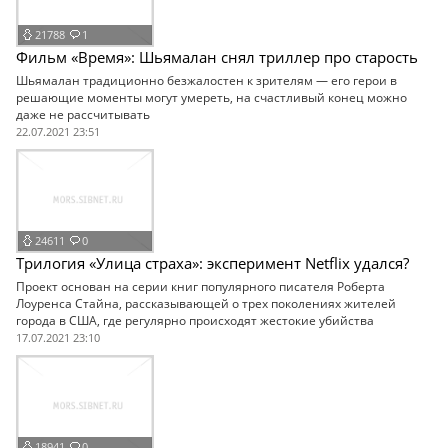
21788
1
Фильм «Время»: Шьямалан снял триллер про старость
Шьямалан традиционно безжалостен к зрителям — его герои в
решающие моменты могут умереть, на счастливый конец можно
даже не рассчитывать
22.07.2021 23:51
24611
0
Трилогия «Улица страха»: эксперимент Netflix удался?
Проект основан на серии книг популярного писателя Роберта
Лоуренса Стайна, рассказывающей о трех поколениях жителей
города в США, где регулярно происходят жестокие убийства
17.07.2021 23:10
18941
0