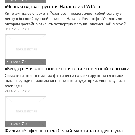
«Черная вдова»: русская Наташа из ГУЛАГа
Кинокомикс со Скарлетт Йоханссон представляет собой сольную
ленту о бывшей русской шпионке Наташе Романофф. Удалось ли
авторам достойно открыть четвертую фазу киновселенной Marvel?
08.07.2021 23:50
17209
4
«Бендер: Начало»: новое прочтение советской классики
Создатели нового фильма фактически паразитируют на классике,
пытаясь угодить максимально широкой аудитории. Увы, результат
очевиден
24.06.2021 23:58
17289
0
Фильм «Аффект»: когда белый мужчина сходит с ума