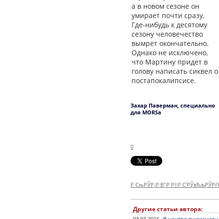
а в новом сезоне он
умирает почти сразу.
Где-нибудь к десятому
сезону человечество
вымрет окончательно.
Однако не исключено,
что Мартину придет в
голову написать сиквел о
постапокалипсисе.
Захар Паверман, специально
для MORSa
0
Р СњРЎР‚Р В°Р Р†Р С‘РЎвЂљРЎР
Другие статьи автора: