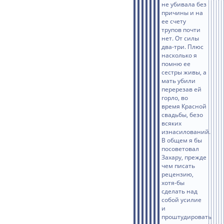
не убивала без
причины и на
ее счету
трупов почти
нет. От силы
два-три. Плюс
насколько я
помню ее
сестры живы, а
мать убили
перерезав ей
горло, во
время Красной
свадьбы, безо
всяких
изнасилований.
В общем я бы
посоветовал
Захару, прежде
чем писать
рецензию,
хотя-бы
сделать над
собой усилие
и
проштудировать