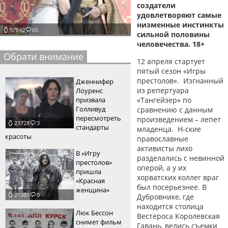
создатели
пїЅпїЅпїЅпїЅпїЅпїЅпїЅпїЅпїЅпїЅ
пїЅпїЅпїЅ
удовлетворяют самые
низменные инстинкты
57842
65
пїЅпїЅпїЅпїЅпїЅпїЅпїЅпїЅпїЅпїЅпїЅ
сильной половины
человечества.
18+
пїЅпїЅпїЅ
Обрати внимание
12 апреля стартует
пїЅпїЅпїЅпїЅпїЅпїЅпїЅпїЅпїЅ
пятый сезон «Игры
престолов». Изгнанный
Дженнифер
пїЅпїЅпїЅ пїЅпїЅпїЅпїЅпїЅ
из репертуара
Лоуренс
призвала
«Тангейзер» по
пїЅпїЅпїЅ пїЅпїЅпїЅпїЅпїЅпїЅ
Голливуд
сравнению с данным
пересмотреть
произведением – лепет
23728
3
пїЅпїЅпїЅпїЅпїЅ
стандарты
младенца. Н-ские
красоты
православные
пїЅпїЅпїЅпїЅпїЅпїЅпїЅпїЅпїЅпїЅ
активисты лихо
В «Игру
разделались с невинной
престолов»
оперой, а у их
пришла
хорватских коллег враг
«Красная
был посерьезнее. В
женщина»
21981
0
Дубровнике, где
находится столица
Люк Бессон
Вестероса Королевская
снимет фильм
Гавань, велись съемки