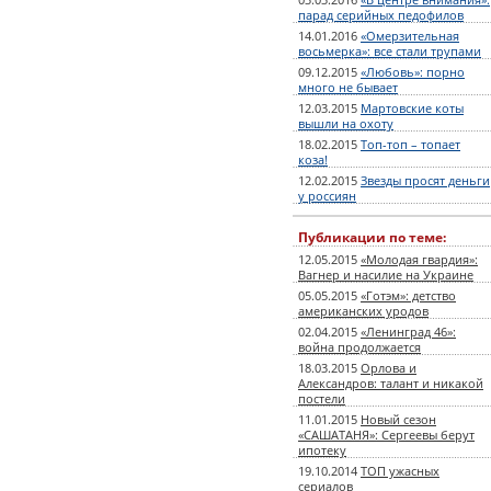
03.03.2016
«В центре внимания»:
парад серийных педофилов
14.01.2016
«Омерзительная
восьмерка»: все стали трупами
09.12.2015
«Любовь»: порно
много не бывает
12.03.2015
Мартовские коты
вышли на охоту
18.02.2015
Топ-топ – топает
коза!
12.02.2015
Звезды просят деньги
у россиян
Публикации по теме:
12.05.2015
«Молодая гвардия»:
Вагнер и насилие на Украине
05.05.2015
«Готэм»: детство
американских уродов
02.04.2015
«Ленинград 46»:
война продолжается
18.03.2015
Орлова и
Александров: талант и никакой
постели
11.01.2015
Новый сезон
«САШАТАНЯ»: Сергеевы берут
ипотеку
19.10.2014
ТОП ужасных
сериалов