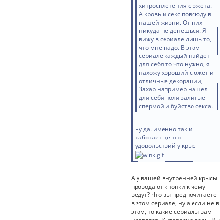
хитросплетения сюжета.
А кровь и секс повсюду в
нашей жизни. От них
никуда не денешься. Я
вижу в сериале лишь то,
что мне надо. В этом
сериале каждый найдет
для себя то что нужно, я
нахожу хороший сюжет и
отличные декорации,
Захар например нашел
для себя поля залитые
спермой и буйство секса.
ну да. именно так и
работает центр
удовольствий у крыс
А у вашей внутренней крысы
провода от кнопки к чему
ведут? Что вы предпочитаете
в этом сериале, ну а если не в
этом, то какие сериалы вам
нравятся. Интересно ведь. Вы