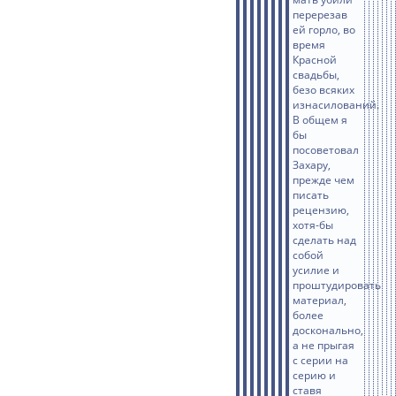
перерезав
ей горло, во
время
Красной
свадьбы,
безо всяких
изнасилований.
В общем я
бы
посоветовал
Захару,
прежде чем
писать
рецензию,
хотя-бы
сделать над
собой
усилие и
проштудировать
материал,
более
досконально,
а не прыгая
с серии на
серию и
ставя