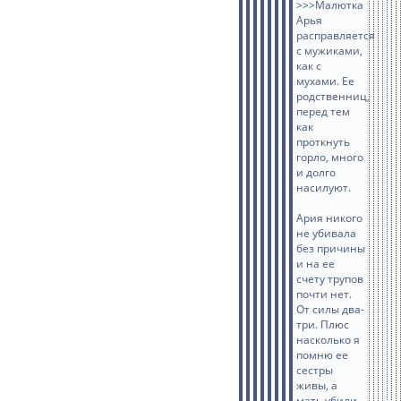
>>>Малютка
Арья
расправляется
с мужиками,
как с
мухами. Ее
родственниц,
перед тем
как
проткнуть
горло, много
и долго
насилуют.
Ария никого
не убивала
без причины
и на ее
счету трупов
почти нет.
От силы два-
три. Плюс
насколько я
помню ее
сестры
живы, а
мать убили