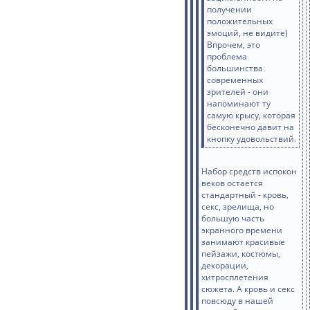
получении
положительных
эмоций, не видите)
Впрочем, это
проблема
большинства
современных
зрителей - они
напоминают ту
самую крысу, которая
бесконечно давит на
кнопку удовольствий.
Набор средств испокон
веков остается
стандартный - кровь,
секс, зрелища, но
большую часть
экранного времени
занимают красивые
пейзажи, костюмы,
декорации,
хитросплетения
сюжета. А кровь и секс
повсюду в нашей