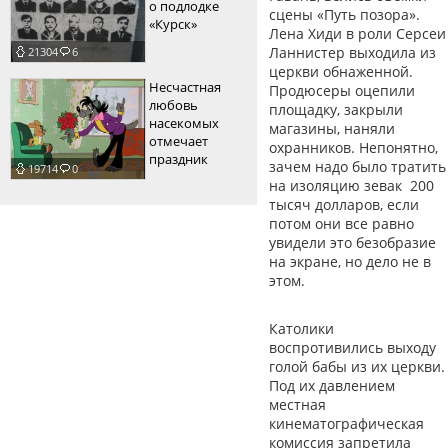
о подлодке
сцены «Путь позора».
«Курск»
Лена Хиди в роли Серсеи
Ланнистер выходила из
21304
6
церкви обнаженной.
Несчастная
Продюсеры оцепили
любовь
площадку, закрыли
насекомых
магазины, наняли
отмечает
охранников. Непонятно,
праздник
зачем надо было тратить
19714
0
на изоляцию зевак 200
тысяч долларов, если
потом они все равно
увидели это безобразие
на экране, но дело не в
этом.
Католики
воспротивились выходу
голой бабы из их церкви.
Под их давлением
местная
кинематографическая
комиссия запретила