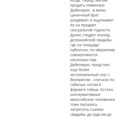
когда. Перед тем как
продать невинную
Дейенерис в жены,
циничный брат
раздевает и ощупывает
ее на предмет
сексуальной годности.
Далее следует эпизод
дотракийской свадьбы,
где на площади
публично, по-звериному
совокупляются
несколько пар.
Дейенерис предстоит
еще более
экстремальный секс с
Визерисом - сначала по-
собачьи, потом в
формате гейши. Кстати,
консервативные
мальтийские чиновники
тоже пытались
запретить съемки
свадьбы, да куда им до