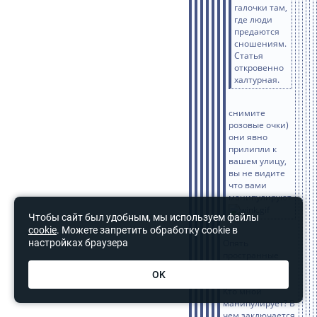
галочки там,
где люди
предаются
сношениям.
Статья
откровенно
халтурная.
снимите
розовые очки)
они явно
прилипли к
вашем улицу,
вы не видите
что вами
манипулируют
Чтобы сайт был удобным, мы используем файлы
cookie
. Можете запретить обработку cookie в
настройках браузера
Опять
пространные
речи, о каких-то
OK
манипуляциях.
Кто мной
манипулирует? В
чем заключается