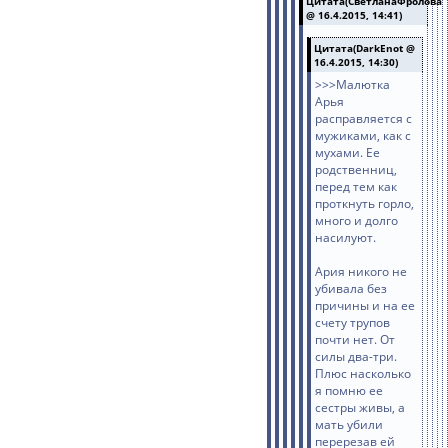
Цитата(СветланаФролова
@ 16.4.2015, 14:41)
Цитата(DarkEnot @
16.4.2015, 14:30)
>>>Малютка
Арья
расправляется с
мужиками, как с
мухами. Ее
родственниц,
перед тем как
проткнуть горло,
много и долго
насилуют.
Ария никого не
убивала без
причины и на ее
счету трупов
почти нет. От
силы два-три.
Плюс насколько
я помню ее
сестры живы, а
мать убили
перерезав ей