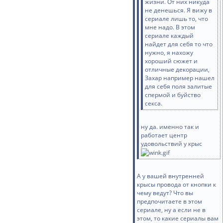
жизни. От них никуда
не денешься. Я вижу в
сериале лишь то, что
мне надо. В этом
сериале каждый
найдет для себя то что
нужно, я нахожу
хороший сюжет и
отличные декорации,
Захар например нашел
для себя поля залитые
спермой и буйство
секса.
ну да. именно так и
работает центр
удовольствий у крыс
А у вашей внутренней
крысы провода от кнопки к
чему ведут? Что вы
предпочитаете в этом
сериале, ну а если не в
этом, то какие сериалы вам