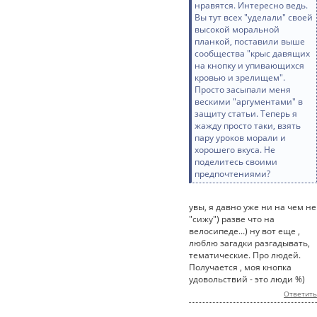
нравятся. Интересно ведь.
Вы тут всех "уделали" своей
высокой моральной
планкой, поставили выше
сообщества "крыс давящих
на кнопку и упивающихся
кровью и зрелищем".
Просто засыпали меня
вескими "аргументами" в
защиту статьи. Теперь я
жажду просто таки, взять
пару уроков морали и
хорошего вкуса. Не
поделитесь своими
предпочтениями?
увы, я давно уже ни на чем не
"сижу") разве что на
велосипеде...) ну вот еще ,
люблю загадки разгадывать,
тематические. Про людей.
Получается , моя кнопка
удовольствий - это люди %)
Ответить