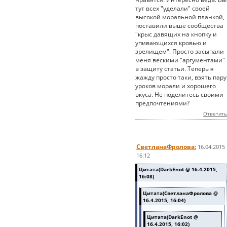
тут всех "уделали" своей
высокой моральной планкой,
поставили выше сообщества
"крыс давящих на кнопку и
упивающихся кровью и
зрелищем". Просто засыпали
меня вескими "аргументами"
в защиту статьи. Теперь я
жажду просто таки, взять пару
уроков морали и хорошего
вкуса. Не поделитесь своими
предпочтениями?
Ответить
СветланаФролова:
16.04.2015
16:12
Цитата(DarkEnot @ 16.4.2015,
16:08)
Цитата(СветланаФролова @
16.4.2015, 16:04)
Цитата(DarkEnot @
16.4.2015, 16:02)