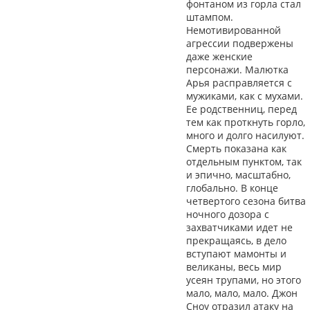
фонтаном из горла стал
штампом.
Немотивированной
агрессии подвержены
даже женские
персонажи. Малютка
Арья расправляется с
мужиками, как с мухами.
Ее родственниц, перед
тем как проткнуть горло,
много и долго насилуют.
Смерть показана как
отдельным пунктом, так
и эпично, масштабно,
глобально. В конце
четвертого сезона битва
ночного дозора с
захватчиками идет не
прекращаясь, в дело
вступают мамонты и
великаны, весь мир
усеян трупами, но этого
мало, мало, мало. Джон
Сноу отразил атаку на