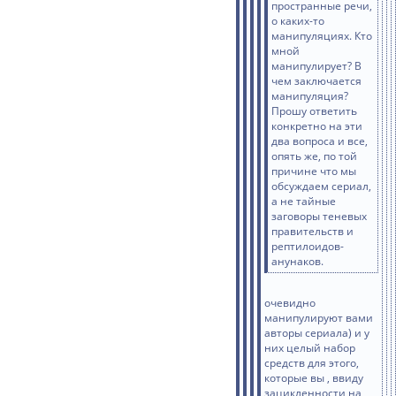
пространные речи,
о каких-то
манипуляциях. Кто
мной
манипулирует? В
чем заключается
манипуляция?
Прошу ответить
конкретно на эти
два вопроса и все,
опять же, по той
причине что мы
обсуждаем сериал,
а не тайные
заговоры теневых
правительств и
рептилоидов-
анунаков.
очевидно
манипулируют вами
авторы сериала) и у
них целый набор
средств для этого,
которые вы , ввиду
зацикленности на