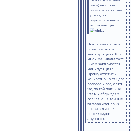
снимите розовые
очки) они явно
прилипли к вашем
улицу, вы не
видите что вами
манипулируют
Опять пространные
речи, о каких-то
манипуляциях. Кто
мной манипулирует?
В чем заключается
манипуляция?
Прошу ответить
конкретно на эти два
вопроса и все, опять
же, по той причине
что мы обсуждаем
сериал, а не тайные
заговоры теневых
правительств и
рептилоидов-
анунаков.