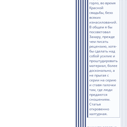
горло, во время
Красной
свадьбы, безо
всяких
изнасилований.
В общем я бы
посоветовал
Захару, прежде
чем писать
рецензию, хотя-
бы сделать над
собой усилие и
проштудировать
материал, более
досконально, а
не прыгая с
серии на серию
и ставя галочки
там, где люди
предаются
сношениям.
Статья
откровенно
халтурная.