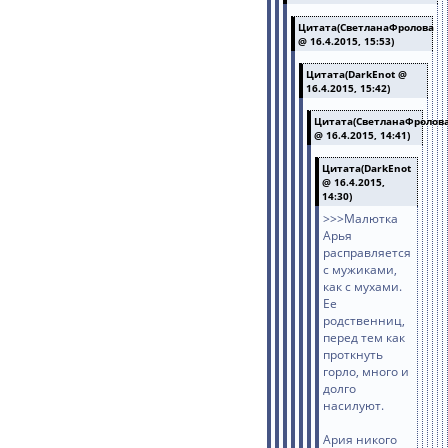
Цитата(СветланаФролова
@ 16.4.2015, 15:53)
Цитата(DarkEnot @
16.4.2015, 15:42)
Цитата(СветланаФролов
@ 16.4.2015, 14:41)
Цитата(DarkEnot
@ 16.4.2015,
14:30)
>>>Малютка
Арья
расправляется
с мужиками,
как с мухами.
Ее
родственниц,
перед тем как
проткнуть
горло, много и
долго
насилуют.
Ария никого