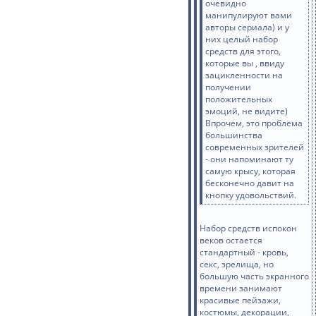
очевидно
манипулируют вами
авторы сериала) и у
них целый набор
средств для этого,
которые вы , ввиду
зацикленности на
получении
положительных
эмоций, не видите)
Впрочем, это проблема
большинства
современных зрителей
- они напоминают ту
самую крысу, которая
бесконечно давит на
кнопку удовольствий.
Набор средств испокон
веков остается
стандартный - кровь,
секс, зрелища, но
большую часть экранного
времени занимают
красивые пейзажи,
костюмы, декорации,