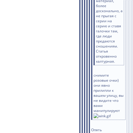
материал,
более
досконально, а
не прыгая с
серии на
серию и ставя
галочки там,
где люди
предаются
сношениям.
Статья
откровенно
халтурная.
снимите
розовые очки)
они явно
прилипли к
вашем улицу, вы
не видите что
вами
манипулируют
Опять