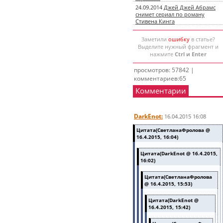
24.09.2014
Джей Джей Абрамс
снимет сериал по роману
Стивена Кинга
Заметили
ошибку
в статье?
Выделите нужный фрагмент и
нажмите
Ctrl и Enter
просмотров: 57842 |
комментариев:65
Комментарии
DarkEnot:
16.04.2015 16:08
Цитата(СветланаФролова @
16.4.2015, 16:04)
Цитата(DarkEnot @ 16.4.2015,
16:02)
Цитата(СветланаФролова
@ 16.4.2015, 15:53)
Цитата(DarkEnot @
16.4.2015, 15:42)