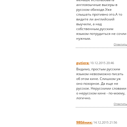
англоязычные высеры в
русском обиходе.Уже
слышать противно это.А то
видите ли английский
выучили, а над
собственным,русским
языком потрудиться не сочли
нужным.
Ответить
gutiera:
10.12.2015 20:46
Видимо, простым русским
языком невозможно писать
об этом кине. Слишком уж
оно позорное. Да еще не
русское. Нерусскими словами
о нерусском кине - по-моему,
логично.
Ответить
980йник:
14.12.2015 21:56