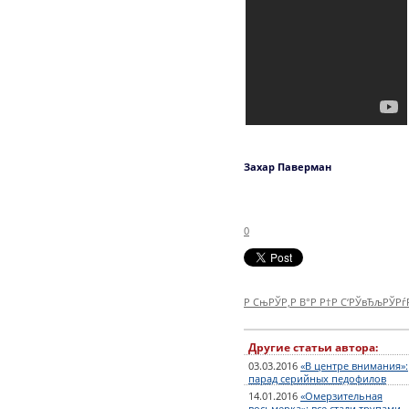
Захар Паверман
0
Р СњРЎР‚Р В°Р Р†Р С‘РЎвЂљРЎР
Другие статьи автора:
03.03.2016
«В центре внимания»:
парад серийных педофилов
14.01.2016
«Омерзительная