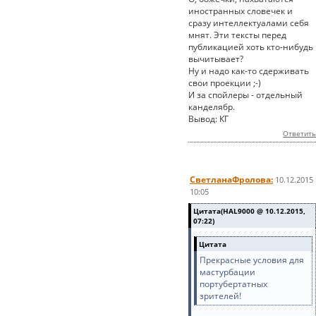
иностранных словечек и
сразу интеллектуалами себя
мнят. Эти тексты перед
публикацией хоть кто-нибудь
вычитывает?
Ну и надо как-то сдерживать
свои проекции ;-)
И за спойлеры - отдельный
канделябр.
Вывод: КГ
Ответить
СветланаФролова:
10.12.2015
10:05
Цитата(HAL9000 @ 10.12.2015,
07:22)
Цитата
Прекрасные условия для
мастурбации
портубертатных
зрителей!