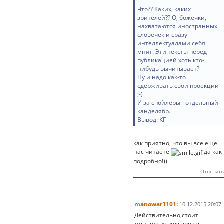
Что?? Каких, каких
зрителей?? О, божечки,
нахватаются иностранных
словечек и сразу
интеллектуалами себя
мнят. Эти тексты перед
публикацией хоть кто-
нибудь вычитывает?
Ну и надо как-то
сдерживать свои проекции
;-)
И за спойлеры - отдельный
канделябр.
Вывод: КГ
как приятно, что вы все еще
нас читаете
да как
подробно!))
Ответить
manowar1101:
10.12.2015 20:07
Действительно,стоит
меньше использовать