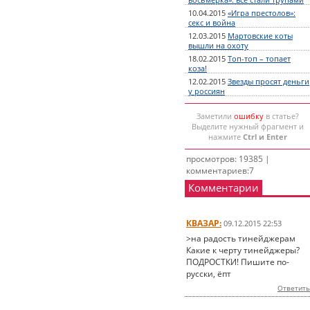
восьмерка»: все стали трупами
10.04.2015
«Игра престолов»:
секс и война
12.03.2015
Мартовские коты
вышли на охоту
18.02.2015
Топ-топ – топает
коза!
12.02.2015
Звезды просят деньги
у россиян
Заметили
ошибку
в статье?
Выделите нужный фрагмент и
нажмите
Ctrl и Enter
просмотров: 19385 |
комментариев:7
Комментарии
КВАЗАР:
09.12.2015 22:53
>на радость тинейджерам
Какие к черту тинейджеры?
ПОДРОСТКИ! Пишите по-
русски, ёпт
Ответить