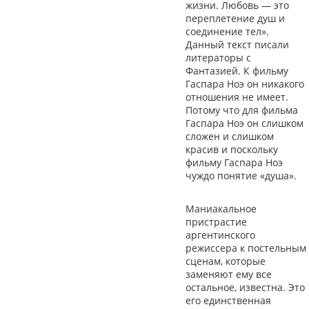
жизни. Любовь — это
переплетение душ и
соединение тел».
Данный текст писали
литераторы с
Фантазией. К фильму
Гаспара Ноэ он никакого
отношения не имеет.
Потому что для фильма
Гаспара Ноэ он слишком
сложен и слишком
красив и поскольку
фильму Гаспара Ноэ
чуждо понятие «душа».
Маниакальное
пристрастие
аргентинского
режиссера к постельным
сценам, которые
заменяют ему все
остальное, известна. Это
его единственная