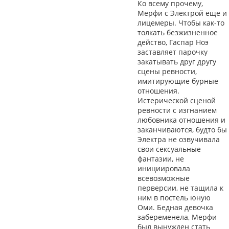
Ко всему прочему,
Мерфи с Электрой еще и
лицемеры. Чтобы как-то
толкать безжизненное
действо, Гаспар Ноэ
заставляет парочку
закатывать друг другу
сцены ревности,
имитирующие бурные
отношения.
Истерической сценой
ревности с изгнанием
любовника отношения и
заканчиваются, будто бы
Электра не озвучивала
свои сексуальные
фантазии, не
инициировала
всевозможные
перверсии, не тащила к
ним в постель юную
Оми. Бедная девочка
забеременела, Мерфи
был вынужден стать