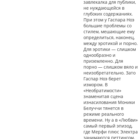
завлекалка для публики,
не нуждающейся в
глубоких содержаниях.
При этом у Гаспара Ноэ
большие проблемы со
стилем, мешающие ему
определиться, наконец,
между эротикой и порно.
Для эротики — слишком
однообразно и
приземленно. Для
порно — слишком вяло и
неизобретательно. Зато
Гаспар Ноэ берет
измором. В
«Необратимости»
знаменитая сцена
изнасилования Моники
Белуччи тянется в
режиме реального
времени. Ну а в «Любви»
самый первый эпизод,
где Мерфи плюс Электра
занимаются петтингом,