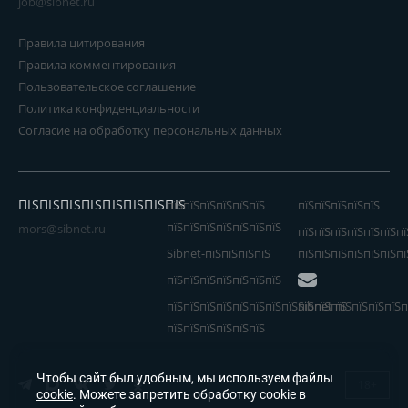
job@sibnet.ru
Правила цитирования
Правила комментирования
Пользовательское соглашение
Политика конфиденциальности
Согласие на обработку персональных данных
ПЇЅПЇЅПЇЅПЇЅПЇЅПЇЅПЇЅПЇЅ
пїЅпїЅпїЅпїЅпїЅпїЅ
пїЅпїЅпїЅпїЅпїЅ
пїЅпїЅпїЅпїЅпїЅпїЅпїЅ
mors@sibnet.ru
пїЅпїЅпїЅпїЅпїЅпїЅпї
Sibnet-пїЅпїЅпїЅпїЅ
пїЅпїЅпїЅпїЅпїЅпїЅпї
пїЅпїЅпїЅпїЅпїЅпїЅпїЅ
пїЅпїЅпїЅпїЅпїЅпїЅпїЅпїЅпїЅпїЅпїЅ
Sibnet пїЅпїЅпїЅпїЅп
пїЅпїЅпїЅпїЅпїЅпїЅ
Чтобы сайт был удобным, мы используем файлы
18+
cookie
. Можете запретить обработку cookie в