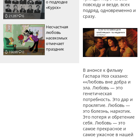
о подлодке
повсюду и везде, всех
«Курск»
подряд, одновременно и
сразу.
21287
6
Несчастная
любовь
насекомых
отмечает
праздник
19698
0
В анонсе к фильму
Гаспара Ноэ сказано:
««Любовь вне добра и
зла. Любовь — это
генетическая
потребность. Это дар и
проклятие. Любовь —
это болезнь, наркотик.
Это потеря и обретение
себя. Любовь — это
самое прекрасное и
самое ужасное в нашей