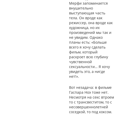
Мерфи запоминается
внушительно
выступающая часть
тела. Он вроде как
режиссер, она вроде как
художница, но их
произведений мы так и
не увидим. Однако
планы есть: «Больше
всего я хочу сделать
фильм, который
раскроет всю глубину
чувственной
сексуальности… Я хочу
увидеть это, а нигде
нет!».
Вот незадача: в фильме
Гаспара Ноэ тоже нет.
Несмотря на секс втроем
то с трансвеститом, то с
несовершеннолетней
соседкой, то под коксом.