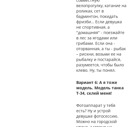
совместную
велопрогулку, катание на
роликах, сет в
бадминтон, покидать
фризби… Если девушка
не спортивная, а
"домашняя" - поезжайте
в лес за ягодами или
грибами. Если она -
оторванная, а ты - рыбак
– рискни, возьми ее на
рыбалку и постарайся,
разумеется, чтобы было
клево. Ну, ты понял.
Вариант 6: А я тоже
модель. Модель танка
Т-34, склей меня!
Фотоаппарат у тебя
есть? Ну и устрой
девушке фотосессию.
Можно на городской
улице, а можно на