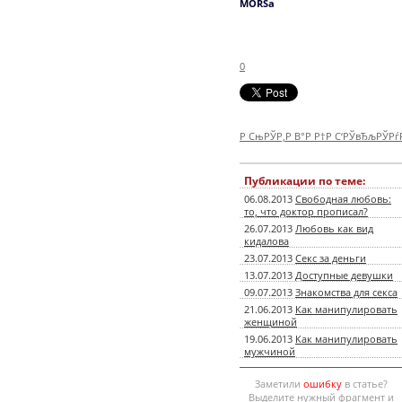
MORSa
0
Р СњРЎР‚Р В°Р Р†Р С‘РЎвЂљРЎР
Публикации по теме:
06.08.2013
Свободная любовь:
то, что доктор прописал?
26.07.2013
Любовь как вид
кидалова
23.07.2013
Секс за деньги
13.07.2013
Доступные девушки
09.07.2013
Знакомства для секса
21.06.2013
Как манипулировать
женщиной
19.06.2013
Как манипулировать
мужчиной
Заметили
ошибку
в статье?
Выделите нужный фрагмент и