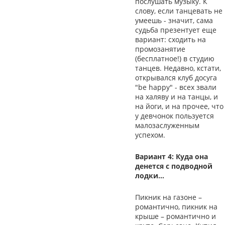
послушать музыку. К
слову, если танцевать не
умеешь - значит, сама
судьба презентует еще
вариант: сходить на
промозанятие
(бесплатное!) в студию
танцев. Недавно, кстати,
открывался клуб досуга
"be happy" - всех звали
на халяву и на танцы, и
на йоги, и на прочее, что
у девчонок пользуется
малозаслуженным
успехом.
Вариант 4: Куда она
денется с подводной
лодки…
Пикник на газоне –
романтично, пикник на
крыше – романтично и