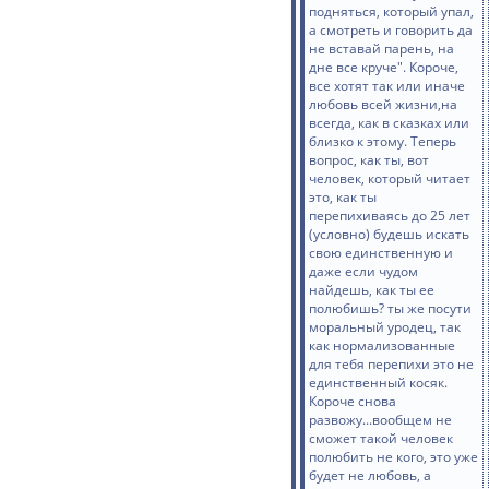
подняться, который упал,
а смотреть и говорить да
не вставай парень, на
дне все круче". Короче,
все хотят так или иначе
любовь всей жизни,на
всегда, как в сказках или
близко к этому. Теперь
вопрос, как ты, вот
человек, который читает
это, как ты
перепихиваясь до 25 лет
(условно) будешь искать
свою единственную и
даже если чудом
найдешь, как ты ее
полюбишь? ты же посути
моральный уродец, так
как нормализованные
для тебя перепихи это не
единственный косяк.
Короче снова
развожу...вообщем не
сможет такой человек
полюбить не кого, это уже
будет не любовь, а