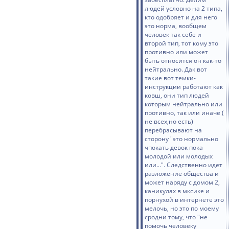
людей условно на 2 типа,
кто одобряет и для него
это норма, вообщем
человек так себе и
второй тип, тот кому это
противно или может
быть относится он как-то
нейтрально. Дак вот
такие вот темки-
инструкции работают как
ковш, они тип людей
которым нейтрально или
противно, так или иначе (
не всех,но есть)
перебрасывают на
сторону "это нормально
чпокать девок пока
молодой или молодых
или...". Следственно идет
разложение общества и
может наряду с домом 2,
каникулах в мксике и
порнухой в интернете это
мелочь, но это по моему
сродни тому, что "не
помочь человеку