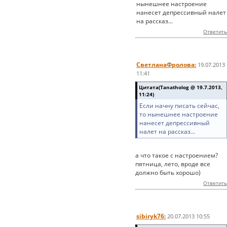
нынешнее настроение
нанесет депрессивный налет
на рассказ...
Ответить
СветланаФролова:
19.07.2013
11:41
Цитата(Tanatholog @ 19.7.2013,
11:24)
Если начну писать сейчас,
то нынешнее настроение
нанесет депрессивный
налет на рассказ...
а что такое с настроением?
пятница, лето, вроде все
должно быть хорошо)
Ответить
sibiryk76:
20.07.2013 10:55