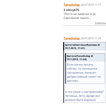
Tanatholog:
20.07.2013 11:17
2 sibiryk76
Что-то не замечал я за
Светланой такого...
Ответить
Tanatholog:
20.07.2013 11:18
Цитата(СветланаФролова @
19.7.2013, 11:41)
Цитата(Tanatholog @
19.7.2013, 11:24)
Если начну писать
сейчас, то нынешнее
настроение нанесет
депрессивный налет на
рассказ...
а что такое с настроением?
пятница, лето, вроде все
должно быть хорошо)