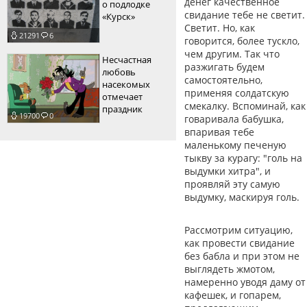
денег качественное
о подлодке
свидание тебе не светит.
«Курск»
Светит. Но, как
21291
6
говорится, более тускло,
чем другим. Так что
Несчастная
разжигать будем
любовь
самостоятельно,
насекомых
применяя солдатскую
отмечает
смекалку. Вспоминай, как
праздник
19700
0
говаривала бабушка,
впаривая тебе
маленькому печеную
тыкву за курагу: "голь на
выдумки хитра", и
проявляй эту самую
выдумку, маскируя голь.
Рассмотрим ситуацию,
как провести свидание
без бабла и при этом не
выглядеть жмотом,
намеренно уводя даму от
кафешек, и гопарем,