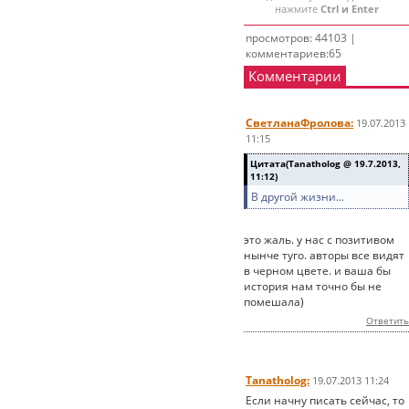
нажмите
Ctrl и Enter
просмотров: 44103 |
комментариев:65
Комментарии
СветланаФролова:
19.07.2013
11:15
Цитата(Tanatholog @ 19.7.2013,
11:12)
В другой жизни...
это жаль. у нас с позитивом
нынче туго. авторы все видят
в черном цвете. и ваша бы
история нам точно бы не
помешала)
Ответить
Tanatholog:
19.07.2013 11:24
Если начну писать сейчас, то