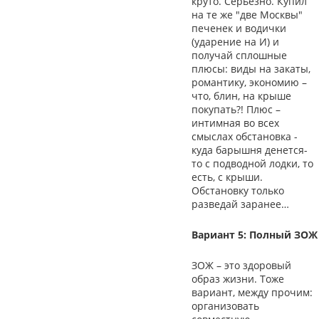
круто. Серьезно. Купил
на те же "две Москвы"
печенек и водички
(ударение на И) и
получай сплошные
плюсы: виды на закаты,
романтику, экономию –
что, блин, на крыше
покупать?! Плюс –
интимная во всех
смыслах обстановка -
куда барышня денется-
то с подводной лодки, то
есть, с крыши.
Обстановку только
разведай заранее…
Вариант 5: Полный ЗОЖ
ЗОЖ – это здоровый
образ жизни. Тоже
вариант, между прочим:
организовать