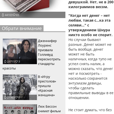
девушкой. Нет, не в 200
пїЅпїЅпїЅпїЅпїЅпїЅпїЅпїЅпїЅпїЅ
килограммов весом.
пїЅпїЅпїЅ
44103
65
"Когда нет денег – нет
пїЅпїЅпїЅпїЅпїЅпїЅпїЅпїЅпїЅпїЅпїЅ
любви, такая с…ка эта
селяви…" с
пїЅпїЅпїЅ
Обрати внимание
утверждением Шнура
никто особо не спорит.
пїЅпїЅпїЅпїЅпїЅпїЅпїЅпїЅпїЅ
Но случаи бывают
Дженнифер
пїЅпїЅпїЅ пїЅпїЅпїЅпїЅпїЅ
разные. Денег может не
Лоуренс
быть вообще, денег
призвала
пїЅпїЅпїЅ пїЅпїЅпїЅпїЅпїЅпїЅ
может не быть
Голливуд
наличных, когда тупо не
пересмотреть
23715
3
пїЅпїЅпїЅпїЅпїЅ
стандарты
успел снять налик, а
красоты
можно сказать, что денег
пїЅпїЅпїЅпїЅпїЅпїЅпїЅпїЅпїЅпїЅ
нет и посмотреть -
В «Игру
насколько сохранится
престолов»
энтузиазм девицы,
пришла
чтобы сделать
«Красная
правильные выводы в ее
женщина»
отношении.
21963
0
Люк Бессон
Не стоит думать, что без
снимет фильм