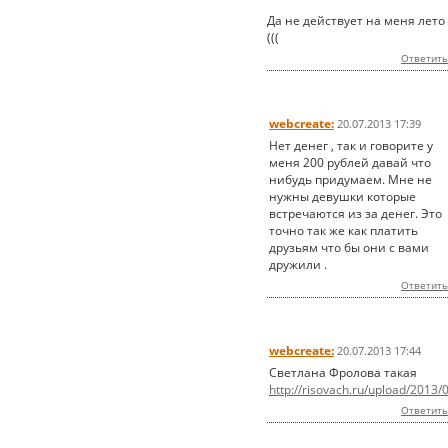
Да не действует на меня лето
(((
Ответить
webcreate:
20.07.2013 17:39
Нет денег , так и говорите у
меня 200 рублей давай что
нибудь придумаем. Мне не
нужны девушки которые
встречаются из за денег. Это
точно так же как платить
друзьям что бы они с вами
дружили .
Ответить
webcreate:
20.07.2013 17:44
Светлана Фролова такая
http://risovach.ru/upload/2013/
Ответить