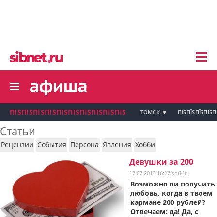
пїЅпїЅпїЅ пїЅпїЅпїЅпїЅпїЅпїЅпїЅ пїЅпї
пїЅпїЅпїЅпїЅпїЅпїЅпїЅ
пїЅпїЅпїЅпїЅпїЅ
пїЅпїЅпїЅпїЅпїЅпїЅпїЅпїЅ
пїЅпїЅпїЅпїЅпїЅпїЅпїЅ
пїЅпїЅпїЅ пїЅпїЅпїЅпїЅпїЅпїЅпїЅ
пїЅпїЅпїЅ пїЅпїЅпїЅпїЅпїЅпїЅпїЅ
пїЅпїЅпїЅ
ПЇЅПЇЅПЇЅПЇЅПЇЅПЇЅПЇЅПЇЅПЇЅПЇЅ
ТОМСК
ПЇЅПЇЅПЇЅПЇЅП
пїЅпїЅпїЅпїЅпїЅпїЅпїЅпїЅпїЅпїЅпї
Статьи
пїЅпїЅпїЅ
Рецензии
События
Персона
Явления
Хобби
пїЅпїЅпїЅ пїЅпїЅпїЅпїЅпїЅпїЅпїЅ пїЅпїЅ
пїЅпїЅпїЅпїЅпїЅпїЅпїЅпїЅпїЅ
Девушки за 200
пїЅпїЅпїЅпїЅпїЅ
17.07.2013 16:27
Хобби
пїЅпїЅпїЅ пїЅпїЅпїЅпїЅпїЅ
Возможно ли получить
любовь, когда в твоем
пїЅпїЅпїЅ пїЅпїЅпїЅпїЅпїЅпїЅ
пїЅпїЅпїЅ пїЅпїЅпїЅпїЅпїЅпїЅпїЅ
кармане 200 рублей?
Отвечаем: да! Да, с
пїЅпїЅпїЅпїЅпїЅ
пїЅпїЅпїЅ пїЅпїЅпїЅпїЅпїЅпїЅпїЅ