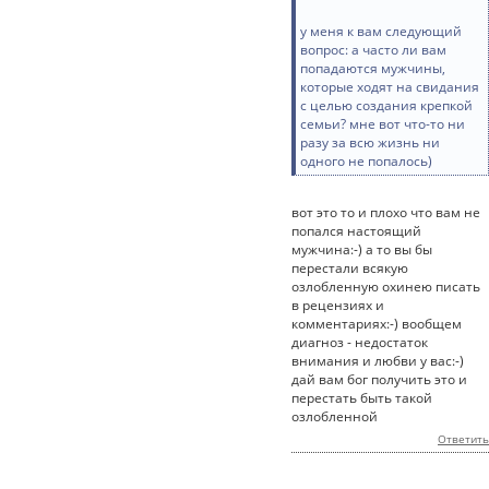
у меня к вам следующий
вопрос: а часто ли вам
попадаются мужчины,
которые ходят на свидания
с целью создания крепкой
семьи? мне вот что-то ни
разу за всю жизнь ни
одного не попалось)
вот это то и плохо что вам не
попался настоящий
мужчина:-) а то вы бы
перестали всякую
озлобленную охинею писать
в рецензиях и
комментариях:-) вообщем
диагноз - недостаток
внимания и любви у вас:-)
дай вам бог получить это и
перестать быть такой
озлобленной
Ответить