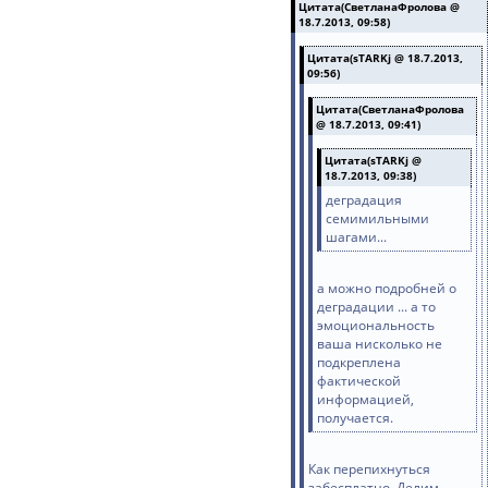
Цитата(СветланаФролова @
18.7.2013, 09:58)
Цитата(sTARKj @ 18.7.2013,
09:56)
Цитата(СветланаФролова
@ 18.7.2013, 09:41)
Цитата(sTARKj @
18.7.2013, 09:38)
деградация
семимильными
шагами...
а можно подробней о
деградации ... а то
эмоциональность
ваша нисколько не
подкреплена
фактической
информацией,
получается.
Как перепихнуться
забесплатно. Делим