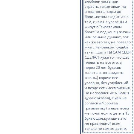
влюбленность или
страсть, такие люди на
внешность падки до
боли...потом сходиться с
тем, с кем не уверены и
живут в "счастливом
браке" а под конец жизни
или раньше думают, вот
как же это так, не повезло
мне с человеком, судьба
такая....хотя ТЫ САМ СЕБЯ
СДЕЛАЛ, хуже то, что щас
плевать на все это, а
через 20 лет будешь
жалеть и ненавидеть
жизнь.( короче все
условно, без углублений
и везде есть исключения,
но направление мысли я
думаю указал), с чем не
согласны? (сори за
грамматику) и еще, всем
же понятно,что дети в 15
бухающие,курящие это
не правильно? всем,
только не самим детям.