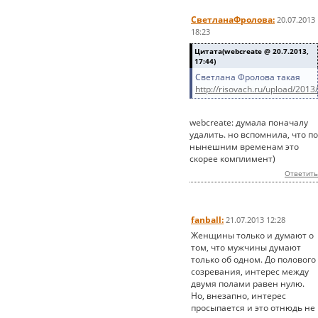
СветланаФролова:
20.07.2013
18:23
Цитата(webcreate @ 20.7.2013,
17:44)
Светлана Фролова такая
http://risovach.ru/upload/2013
webcreate: думала поначалу
удалить. но вспомнила, что по
нынешним временам это
скорее комплимент)
Ответить
fanball:
21.07.2013 12:28
Женщины только и думают о
том, что мужчины думают
только об одном. До полового
созревания, интерес между
двумя полами равен нулю.
Но, внезапно, интерес
просыпается и это отнюдь не