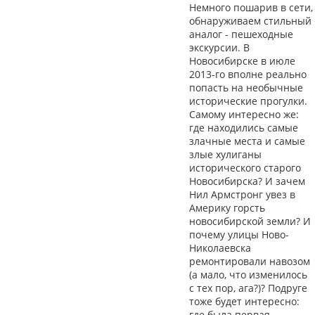
Немного пошарив в сети,
обнаруживаем стильный
аналог - пешеходные
экскурсии. В
Новосибирске в июле
2013-го вполне реально
попасть на необычные
исторические прогулки.
Самому интересно же:
где находились самые
злачные места и самые
злые хулиганы
исторического старого
Новосибирска? И зачем
Нил Армстронг увез в
Америку горсть
новосибирской земли? И
почему улицы Ново-
Николаевска
ремонтировали навозом
(а мало, что изменилось
с тех пор, ага?)? Подруге
тоже будет интересно:
где была первая