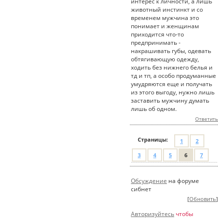
интерес к личности, а лишь
животный инстинкт и со
временем мужчина это
понимает и женщинам
приходится что-то
предпринимать -
накрашивать губы, одевать
обтягивающую одежду,
ходить без нижнего белья и
тд и тп, а особо продуманные
умудряются еще и получать
из этого выгоду, нужно лишь
заставить мужчину думать
лишь об одном.
Ответить
Страницы:
1
2
3
4
5
6
7
Обсуждение
на форуме
сибнет
[
Обновить
]
Авторизуйтесь
чтобы