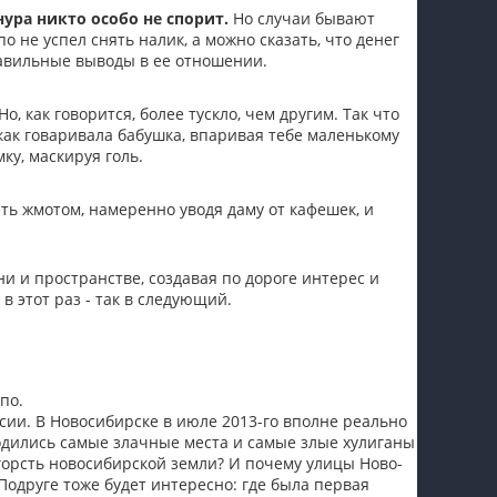
нура никто особо не спорит.
Но случаи бывают
пїЅпїЅпїЅпїЅпїЅпїЅпїЅпїЅпїЅпїЅ
о не успел снять налик, а можно сказать, что денег
равильные выводы в ее отношении.
о, как говорится, более тускло, чем другим. Так что
как говаривала бабушка, впаривая тебе маленькому
ку, маскируя голь.
ть жмотом, намеренно уводя даму от кафешек, и
ни и пространстве, создавая по дороге интерес и
в этот раз - так в следующий.
по.
сии. В Новосибирске в июле 2013-го вполне реально
одились самые злачные места и самые злые хулиганы
горсть новосибирской земли? И почему улицы Ново-
 Подруге тоже будет интересно: где была первая