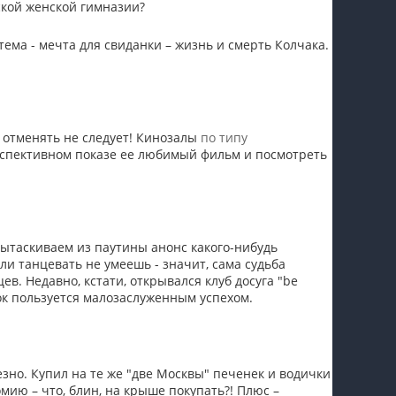
ской женской гимназии?
тема - мечта для свиданки – жизнь и смерть Колчака.
 отменять не следует! Кинозалы
по типу
роспективном показе ее любимый фильм и посмотреть
 вытаскиваем из паутины анонс какого-нибудь
сли танцевать не умеешь - значит, сама судьба
ев. Недавно, кстати, открывался клуб досуга "be
онок пользуется малозаслуженным успехом.
зно. Купил на те же "две Москвы" печенек и водички
мию – что, блин, на крыше покупать?! Плюс –