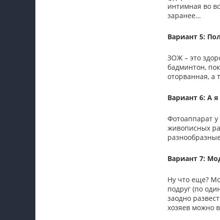
интимная во вс
заранее…
Вариант 5: П
ЗОЖ – это здор
бадминтон, пок
оторванная, а 
Вариант 6: А 
Фотоаппарат у 
живописных раз
разнообразные
Вариант 7: Мо
Ну что еще? Мо
подруг (по оди
заодно развест
хозяев можно в