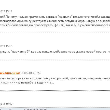
2013 15:11
нял? Почему нельзя применить данные "правила" не для того, чтобы затащи
 разнополая дружба существует! У меня есть девушка-друг. Замуж её выдава
ть женский взгляд на проблему (конфликт), так и она у меня спрашивает
2013 15:13
улку по "варианту 6". как раз надо опробовать на зеркалке новый портрет
о Солнышко:
18.07.2013 15:55
таю вас и поражаюсь сколько же у вас, родной, комплексов, что даже дамс
к полтиннику выгребете куда-нить...
2013 16:00