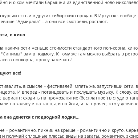
ейня и о ком мечтали барышни из единственной ново-николаев
курсии есть и в других сибирских городах. В Иркутске, вообще 
евшие "Адмирала" – а они все смотрели, растают.
ати, о кино
ма наличности меньше стоимости стандартного поп-корна, кино
 "Синимы"
вам в подмогу. К тому же там можно выбрать в рет
какого попкорна, прошу заметить!
нцуют все!
стивалить, в смысле – фестивалей. Опять же, запустивши сети,
нцерта. И вперед - потанцевать и послушать музыку. К слову, е
 вариант: сходить на промозанятие (бесплатное!) в студию танц
звали на халяву и на танцы, и на йоги, и на прочее, что у девч
да она денется с подводной лодки…
не – романтично, пикник на крыше – романтично и круто. Серье
) и получай сплошные плюсы: виды на закаты, романтику, эконо