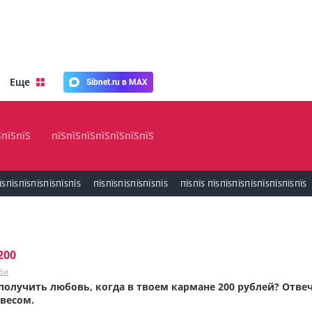
Еще
Sibnet.ru в MAX
ЅпїЅпїЅ
пїЅпїЅпїЅпїЅпїЅпїЅпїЅ
ЇЅПЇЅПЇЅПЇЅПЇЅПЇЅПЇЅ
ПЇЅПЇЅПЇЅПЇЅПЇЅПЇЅ
ПЇЅПЇЅ ПЇЅПЇЅПЇЅПЇЅПЇЅПЇЅПЇЅПЇЅ
200
би
олучить любовь, когда в твоем кармане 200 рублей? Отвечае
весом.