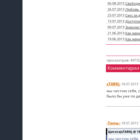
06.08.2013
Свободн
26.07.2013
Любовь 
23.07.2013
Секс за 
13.07.2013
Доступн
09.07.2013
Знакомст
21.06.2013
Как ман
19.06.2013
Как ман
просмотров: 4410
Комментарии
sTARKj:
18.07.2013 
мы чистим себя, 
было бы уже по д
-Tema-:
18.07.2013 
Цитата(sTARKj @ 18.
мы чистим себя,