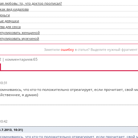
ая любовь: то, что доктор прописал?
как вид кидалова
деньги
ые девушки
ва для секса
ипулировать женщиной
ипулировать мужчиной
Заметили
ошибку
в статье? Выделите нужный фрагмент
2 | комментариев:65
10:31
сомниваюсь, что кто-то положительно отреагирует, если прочитает, свой м
ейственнее, я думаю)
10:42
7.2013, 10:31)
 сомниваюсь, что кто-то положительно отреагирует, если прочитает, свой 