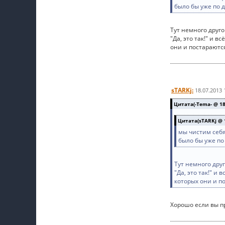
было бы уже по 
Тут немного друго
"Да, это так!" и 
они и постараются
sTARKj:
18.07.2013 
Цитата(-Tema- @ 18.
Цитата(sTARKj @ 1
мы чистим себя
было бы уже по
Тут немного дру
"Да, это так!" и
которых они и по
Хорошо если вы п