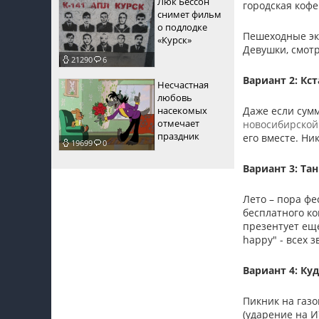
Люк Бессон
городская коф
снимет фильм
о подлодке
Пешеходные экс
«Курск»
Девушки, смотр
21290
6
Вариант 2: Кст
Несчастная
любовь
насекомых
Даже если сум
отмечает
новосибирской
праздник
его вместе. Ни
19699
0
Вариант 3: Та
Лето – пора фе
бесплатного ко
презентует еще
happy" - всех 
Вариант 4: Ку
Пикник на газо
(ударение на И