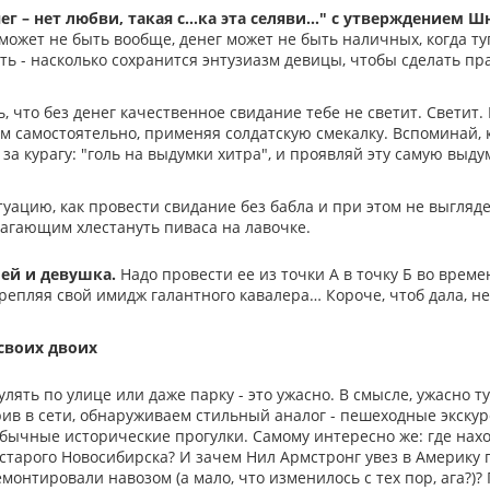
нег – нет любви, такая с…ка эта селяви…" с утверждением Ш
может не быть вообще, денег может не быть наличных, когда туп
ть - насколько сохранится энтузиазм девицы, чтобы сделать п
, что без денег качественное свидание тебе не светит. Светит. Н
м самостоятельно, применяя солдатскую смекалку. Вспоминай, 
за курагу: "голь на выдумки хитра", и проявляй эту самую выдум
уацию, как провести свидание без бабла и при этом не выгляде
лагающим хлестануть пиваса на лавочке.
лей и девушка.
Надо провести ее из точки А в точку Б во време
репляя свой имидж галантного кавалера… Короче, чтоб дала, не 
 своих двоих
улять по улице или даже парку - это ужасно. В смысле, ужасно ту
в в сети, обнаруживаем стильный аналог - пешеходные экскур
обычные исторические прогулки. Самому интересно же: где нах
старого Новосибирска? И зачем Нил Армстронг увез в Америку 
монтировали навозом (а мало, что изменилось с тех пор, ага?)?