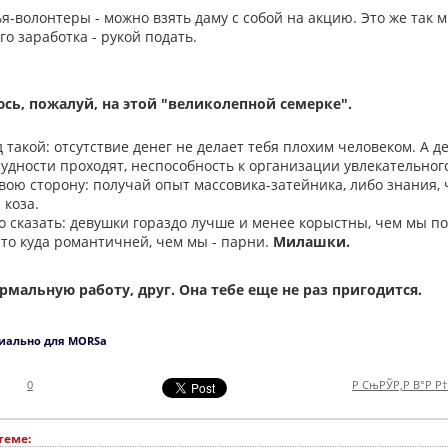
ья-волонтеры - можно взять даму с собой на акцию. Это же так м
о заработка - рукой подать.
юсь, пожалуй, на этой "великолепной семерке".
 такой: отсутствие денег не делает тебя плохим человеком. А де
дности проходят, неспособность к организации увлекательного 
вою сторону: получай опыт массовика-затейника, либо знания, 
 коза.
о сказать: девушки гораздо лучше и менее корыстны, чем мы по
что куда романтичней, чем мы - парни.
Милашки.
рмальную работу, друг. Она тебе еще не раз пригодится.
иально для MORSa
0
Р СњРЎР‚Р В°Р Р
теме: