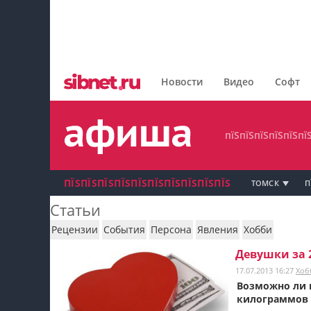
пїЅпїЅпїЅпїЅпїЅпїЅпїЅ
пїЅпїЅпїЅпїЅпїЅпїЅпїЅпїЅ
Новости
Видео
Софт
пїЅпїЅпїЅпїЅпїЅпїЅпїЅ
пїЅпїЅпїЅпїЅпїЅпї
ПЇЅПЇЅПЇЅПЇЅПЇЅПЇЅПЇЅПЇЅПЇЅПЇЅ
ТОМСК
П
Статьи
пїЅпїЅпїЅ пїЅпїЅпїЅпїЅпїЅпїЅпїЅ пїЅпїЅ
Рецензии
События
Персона
Явления
Хобби
пїЅпїЅпїЅпїЅпїЅ
Девушки за 
17.07.2013 16:27
Хоб
пїЅпїЅпїЅ пїЅпїЅпїЅпїЅпїЅпїЅпїЅ
Возможно ли п
килограммов 
пїЅпїЅпїЅ пїЅпїЅпїЅпїЅпїЅпїЅпїЅ