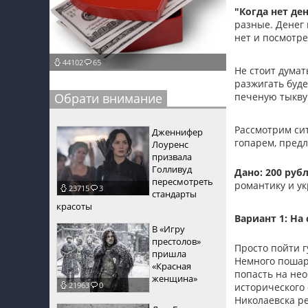
"Когда нет де
пїЅпїЅпїЅ
разные. Денег 
нет и посмотре
пїЅпїЅпїЅпїЅпїЅпїЅпїЅпїЅпїЅпїЅпїЅ
44102
65
пїЅпїЅпїЅ
Не стоит думать
разжигать буде
пїЅпїЅпїЅпїЅпїЅпїЅпїЅпїЅпїЅ
Обрати внимание
печеную тыкву 
пїЅпїЅпїЅ пїЅпїЅпїЅпїЅпїЅ
Рассмотрим сит
Дженнифер
гопарем, пред
пїЅпїЅпїЅ пїЅпїЅпїЅпїЅпїЅпїЅ
Лоуренс
призвала
пїЅпїЅпїЅпїЅпїЅ
Голливуд
Дано: 200 руб
пересмотреть
романтику и ук
23715
3
пїЅпїЅпїЅпїЅпїЅпїЅпїЅпїЅпїЅпїЅ
стандарты
красоты
Вариант 1: На
В «Игру
престолов»
Просто пойти г
пришла
Немного пошари
«Красная
попасть на не
женщина»
21963
0
исторического 
Николаевска ре