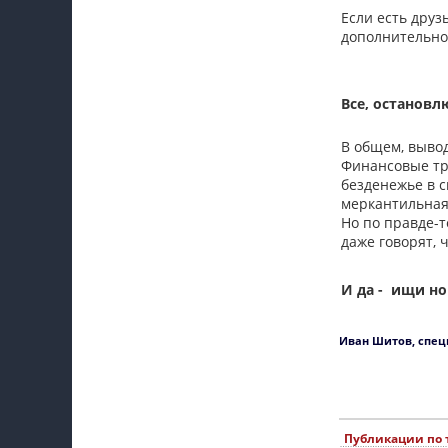
Если есть друз
дополнительног
Все, остановл
В общем, вывод
Финансовые тру
безденежье в с
меркантильная
Но по правде-т
даже говорят, 
И да - ищи но
Иван Шитов, спец
Публикации по 