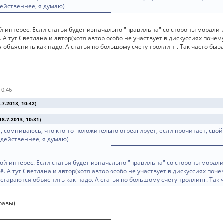
действеннее, я думаю)
й интерес. Если статья будет изначально "правильна" со стороны морали 
всё. А тут Светлана и автор(хотя автор особо не участвует в дискуссиях поч
 объяснить как надо. А статья по большому счёту троллинг. Так часто быв
10:46
7.2013, 10:42)
8.7.2013, 10:31)
, сомниваюсь, что кто-то положительно отреагирует, если прочитает, свой
 действеннее, я думаю)
гой интерес. Если статья будет изначально "правильна" со стороны морали
 всё. А тут Светлана и автор(хотя автор особо не участвует в дискуссиях по
стараются объяснить как надо. А статья по большому счёту троллинг. Так 
равы)