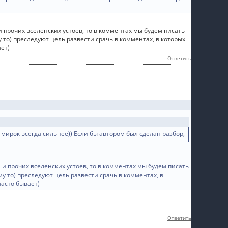
и прочих вселенских устоев, то в комментах мы будем писать
ему то) преследуют цель развести срачь в комментах, в которых
ает)
Ответить
 мирок всегда сильнее)) Если бы автором был сделан разбор,
 и прочих вселенских устоев, то в комментах мы будем писать
чему то) преследуют цель развести срачь в комментах, в
часто бывает)
Ответить