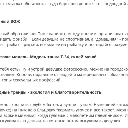
ех смыслах обстановка - куда барышня денется-то с подводной л
олный ЗОЖ
овый образ жизни. Тоже вариант, между прочим: организовать с
идать фризби… Если девушка не спортивная, а "домашняя" - пое
ты - рыбак – рискни, возьми ее на рыбалку и постарайся, разуме
я тоже модель. Модель танка Т-34, склей меня!
тебя есть? Ну и устрой девушке фотосессию. Можно на городско
валин. Короче, подальше от людей и материальных соблазнов.
 топы сексуальных профессий.
дные тренды - экология и благотворительность
жно скрошить голубям батон, а лучше – уткам. Нынешней затяж
ночке) на Нижнюю Ельцовку "кормить уточек и все такое". Мож
и всякие мимими), когда гуляешь с малолетним племянником. Ил
ыгуливать за деньги, на которые потом выгуливать девушек.