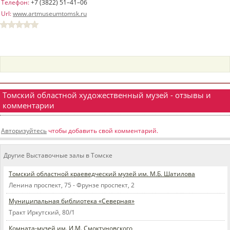
Телефон:
+7 (3822) 51–41–06
пїЅпїЅпїЅпїЅпїЅпїЅпїЅпїЅпїЅпїЅ
Url:
www.artmuseumtomsk.ru
пїЅпїЅпїЅ
пїЅпїЅпїЅпїЅпїЅпїЅпїЅпїЅпїЅпїЅпїЅ
пїЅпїЅпїЅ
пїЅпїЅпїЅпїЅпїЅпїЅпїЅпїЅпїЅ
пїЅпїЅпїЅ пїЅпїЅпїЅпїЅпїЅ
Томский областной художественный музей - отзывы и
комментарии
пїЅпїЅпїЅ пїЅпїЅпїЅпїЅпїЅпїЅ
пїЅпїЅпїЅпїЅпїЅ
Авторизуйтесь
чтобы добавить свой комментарий.
пїЅпїЅпїЅпїЅпїЅпїЅпїЅпїЅпїЅпїЅ
Другие Выставочные залы в Томске
Томский областной краеведческий музей им. М.Б. Шатилова
Ленина проспект, 75 - Фрунзе проспект, 2
Муниципальная библиотека «Северная»
Тракт Иркутский, 80/1
Комната-музей им. И.М. Смоктуновского