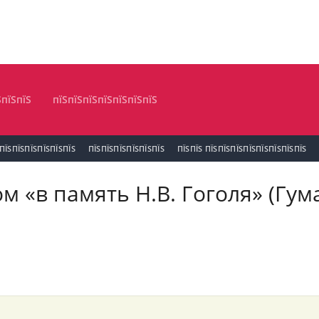
ЅпїЅпїЅ
пїЅпїЅпїЅпїЅпїЅпїЅпїЅ
ПЇЅПЇЅПЇЅПЇЅПЇЅПЇЅ
ПЇЅПЇЅПЇЅПЇЅПЇЅПЇЅ
ПЇЅПЇЅ ПЇЅПЇЅПЇЅПЇЅПЇЅПЇЅПЇЅПЇЅ
 «в память Н.В. Гоголя» (Гу