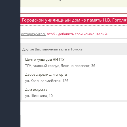
пїЅпїЅпїЅ
пїЅпїЅпїЅпїЅпїЅпїЅпїЅпїЅпїЅпїЅпїЅ
Городской училищный дом «в память Н.В. Гоголя
пїЅпїЅпїЅ
Авторизуйтесь
чтобы добавить свой комментарий.
пїЅпїЅпїЅпїЅпїЅпїЅпїЅпїЅпїЅ
пїЅпїЅпїЅ пїЅпїЅпїЅпїЅпїЅ
Другие Выставочные залы в Томске
пїЅпїЅпїЅ пїЅпїЅпїЅпїЅпїЅпїЅ
Центр культуры НИ ТГУ
ТГУ, главный корпус, Ленина проспект, 36
пїЅпїЅпїЅпїЅпїЅ
Дворец зрелищ и спорта
пїЅпїЅпїЅпїЅпїЅпїЅпїЅпїЅпїЅпїЅ
ул. Красноармейская, 126
Дом искусств
ул. Шишкова, 10
Мой профиль на Афише