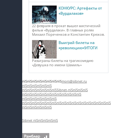
КОНКУРС: Артефакты от
«Вурдалаков»
22 февраля в прокат вышел мистический
фильм «Вурдалаки». В главных ролях
Михаил Пореченков и Константин Крюков.
Выиграй билеты на
«революцию»!ИТОГИ
Разыграны билеты на трагикомедию
«Девушка по имени Шамиль»
пїЅпїЅпїЅпїЅпїЅпїЅпїЅпїЅ
mors@sibnet.ru
пїЅпїЅпїЅпїЅпїЅпїЅ
пїЅпїЅпїЅпїЅпїЅпїЅпїЅ
Sibnet-пїЅпїЅпїЅпїЅ
пїЅпїЅпїЅпїЅпїЅ
пїЅпїЅпїЅпїЅпїЅпїЅпїЅ
пїЅпїЅпїЅпїЅпїЅпїЅпїЅ
пїЅпїЅпїЅпїЅпїЅпїЅпїЅ
пїЅпїЅпїЅпїЅпїЅпїЅпїЅпїЅпїЅпїЅпїЅ
пїЅпїЅпїЅпїЅпїЅпїЅ
Sibnet пїЅпїЅпїЅпїЅпїЅ