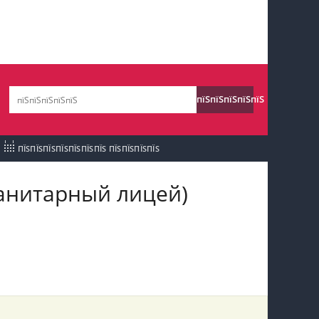
пїЅпїЅпїЅ пїЅпїЅпїЅпїЅпїЅпїЅпїЅ пїЅпїЅ
пїЅпїЅпїЅпїЅпїЅ
пїЅпїЅпїЅпїЅпїЅ
пїЅпїЅпїЅ пїЅпїЅпїЅпїЅпїЅпїЅпїЅ
пїЅпїЅпїЅ пїЅпїЅпїЅпїЅпїЅпїЅпїЅ
ПЇЅПЇЅПЇЅПЇЅПЇЅПЇЅПЇЅ ПЇЅПЇЅПЇЅПЇЅ
пїЅпїЅпїЅ
пїЅпїЅпїЅпїЅпїЅпїЅпїЅпїЅпїЅпїЅпїЅ
манитарный лицей)
пїЅпїЅпїЅ
пїЅпїЅпїЅпїЅпїЅпїЅпїЅпїЅпїЅ
пїЅпїЅпїЅ пїЅпїЅпїЅпїЅпїЅ
пїЅпїЅпїЅ пїЅпїЅпїЅпїЅпїЅпїЅ
пїЅпїЅпїЅпїЅпїЅ