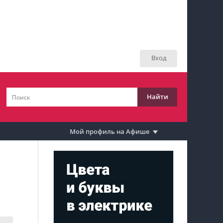
Мой профиль на Афише
Мои события
Вход
Мои тусовки
Мои комментарии
Найти
Мои материалы
Мои места
Мой профиль на Афише
Моя личная афиша
Перечитать