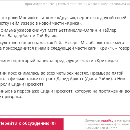
просмотров: 42764 | комментариев: 0 | Фото: © кадр из фильма «
 по роли Моники в ситкоме «Друзья», вернется к другой своей
тку Гейл Уэзерс в новой части «Крика».
о фильма ужасов снимут Мэтт Беттинелли-Олпин и Тайлер
ймс Вандербилт и Гай Бусик.
культового персонажа, как Гейл Уэзерс. Мы абсолютные мега
а присоединится к нам в следующей части саги "Крик"», – говор
ильямсон, который написал предыдущие части «Крика»для
тни Кокс снималась во всех четырех частях. Премьера пятой
что в фильме также сыграет Дэвид Аркетт (Дьюи Райли), а Нив
роли Сидни Прескотт.
нных на персонаже Сидни Прескотт, которую на протяжении вс
 призрака.
Заметили
ошибку
в материа
Перейти к обсуждению (0)
Выделите нужный фрагмент
нажмите Ctrl и Enter