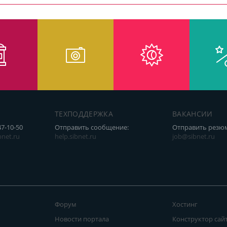
ТЕХПОДДЕРЖКА
ВАКАНСИИ
47-10-50
Отправить сообщение:
Отправить резю
net.ru
help.sibnet.ru
job@sibnet.ru
Форум
Хостинг
Новости портала
Конструктор сай