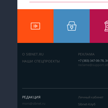
О SIBNET.RU
РЕКЛАМА
+7 (383) 347-06-78, 3
НАШИ СПЕЦПРОЕКТЫ
reclame@support.sib
РЕДАКЦИЯ
Личный кабинет
mors@sibnet.ru
Sibnet-Клуб