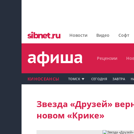
Главная
Рецензии
Новости
Видео
Софт
Новости
Рецензии
Нов
КИНОСЕАНСЫ
ТОМСК
СЕГОДНЯ
ЗАВТРА
Н
Мой профиль на Афише
Звезда «Друзей» верн
Мои события
новом «Крике»
Мои тусовки
Мои комментарии