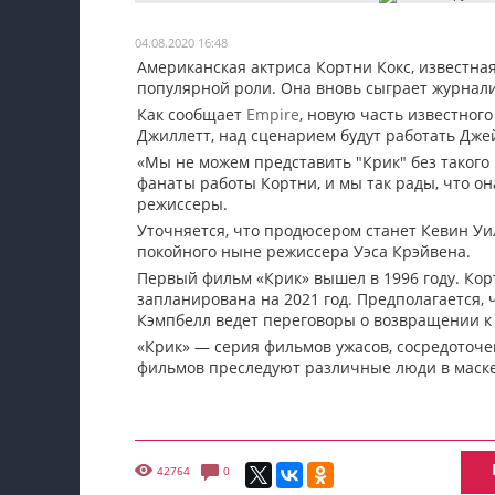
Мои материалы
04.08.2020 16:48
Американская актриса Кортни Кокс, известная
Мои места
популярной роли. Она вновь сыграет журналис
Моя личная афиша
Как сообщает
Empire
, новую часть известног
Джиллетт, над сценарием будут работать Дже
Перечитать
«Мы не можем представить "Крик" без такого 
фанаты работы Кортни, и мы так рады, что он
режиссеры.
Уточняется, что продюсером станет Кевин У
покойного ныне режиссера Уэса Крэйвена.
Первый фильм «Крик» вышел в 1996 году. Кор
запланирована на 2021 год. Предполагается, 
Кэмпбелл ведет переговоры о возвращении к 
«Крик» — серия фильмов ужасов, сосредоточе
фильмов преследуют различные люди в маске
42764
0