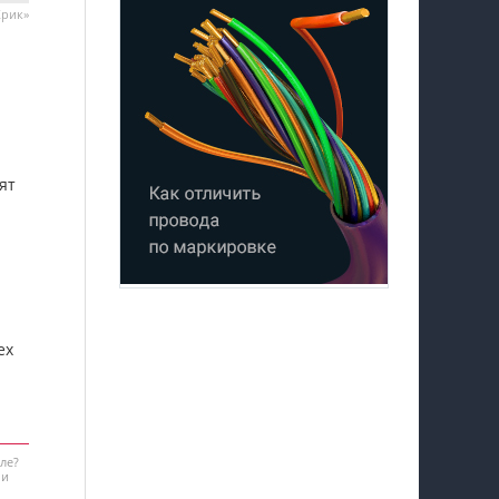
Крик»
ят
ех
ле?
 и