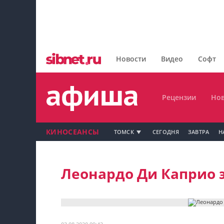
Главная
Рецензии
Новости
Видео
Софт
Новости
Рецензии
Нов
КИНОСЕАНСЫ
ТОМСК
СЕГОДНЯ
ЗАВТРА
Н
Мой профиль на Афише
Леонардо Ди Каприо 
Мои события
Мои тусовки
Мои комментарии