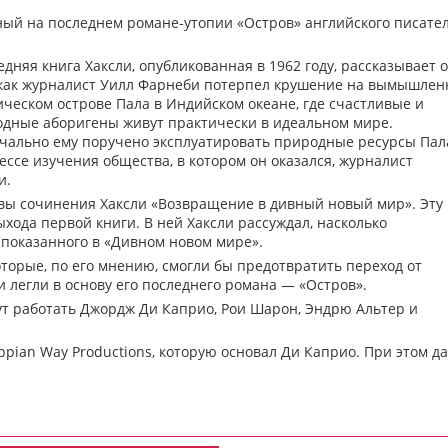
ный на последнем романе-утопии «Остров» английского писате
едняя книга Хаксли, опубликованная в 1962 году, рассказывает о
 как журналист Уилл Фарнеби потерпел крушение на вымышле
ическом острове Пала в Индийском океане, где счастливые и
одные аборигены живут практически в идеальном мире.
чально ему поручено эксплуатировать природные ресурсы Пала
ессе изучения общества, в котором он оказался, журналист
и.
авы сочинения Хаксли «Возвращение в дивный новый мир». Эту
ыхода первой книги. В ней Хаксли рассуждал, насколько
 показанного в «Дивном новом мире».
оторые, по его мнению, смогли бы предотвратить переход от
 легли в основу его последнего романа — «Остров».
дут работать Джордж Ди Каприо, Рои Шарон, Эндрю Альтер и
pian Way Productions, которую основал Ди Каприо. При этом да