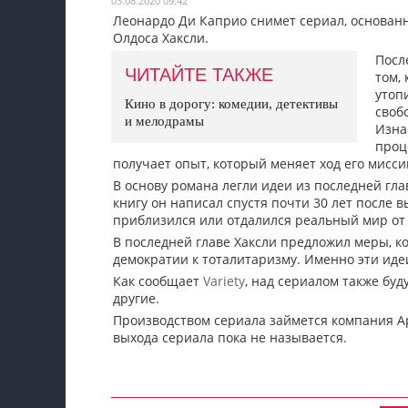
03.08.2020 09:42
Леонардо Ди Каприо снимет сериал, основан
Мои материалы
Олдоса Хаксли.
Мои места
Посл
ЧИТАЙТЕ ТАКЖЕ
том,
Моя личная афиша
утоп
Кино в дорогу: комедии, детективы
своб
и мелодрамы
Перечитать
Изна
проц
получает опыт, который меняет ход его мисси
В основу романа легли идеи из последней гл
книгу он написал спустя почти 30 лет после в
приблизился или отдалился реальный мир от
В последней главе Хаксли предложил меры, к
демократии к тоталитаризму. Именно эти идеи
Как сообщает
Variety
, над сериалом также бу
другие.
Производством сериала займется компания Ap
выхода сериала пока не называется.