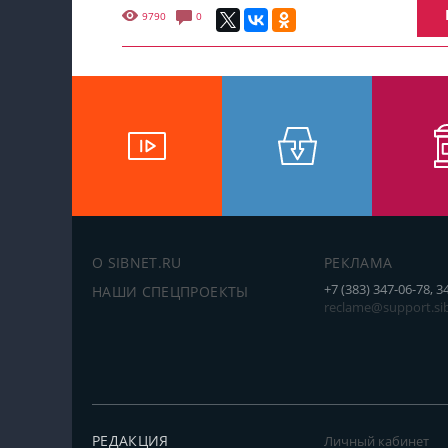
9790
0
О SIBNET.RU
РЕКЛАМА
+7 (383) 347-06-78, 3
НАШИ СПЕЦПРОЕКТЫ
reclame@support.sib
РЕДАКЦИЯ
Личный кабинет