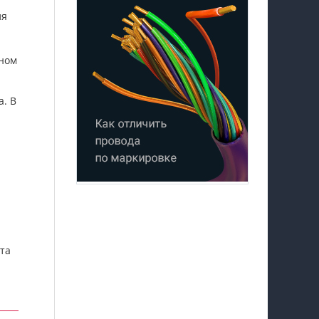
ля
нном
. В
та