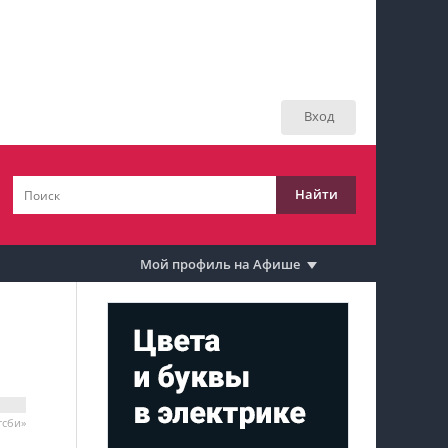
Мой профиль на Афише
Мои события
Вход
Мои тусовки
Мои комментарии
Найти
Мои материалы
Мои места
Мой профиль на Афише
Моя личная афиша
Перечитать
тсби»