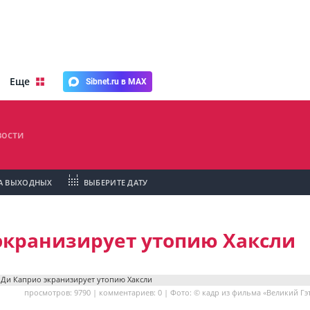
Еще
Sibnet.ru в MAX
ости
А ВЫХОДНЫХ
ВЫБЕРИТЕ ДАТУ
экранизирует утопию Хаксли
просмотров: 9790 | комментариев: 0 | Фото: © кадр из фильма «Великий Гэ