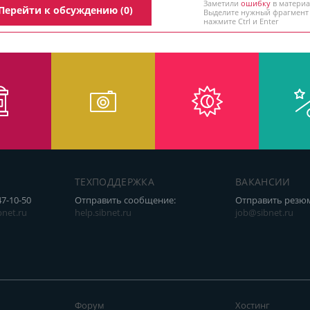
Заметили
ошибку
в материа
Перейти к обсуждению (0)
Выделите нужный фрагмент
нажмите Ctrl и Enter
ТЕХПОДДЕРЖКА
ВАКАНСИИ
47-10-50
Отправить сообщение:
Отправить резю
net.ru
help.sibnet.ru
job@sibnet.ru
Форум
Хостинг