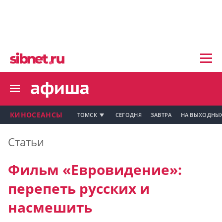
Мой профиль на Афише
Главная
Рецензии
Мои события
Новости
Мои тусовки
Мои комментарии
Мои материалы
КИНОСЕАНСЫ
ТОМСК
СЕГОДНЯ
ЗАВТРА
НА ВЫХОДНЫ
Мои места
Статьи
Моя личная афиша
Мой профиль на Афише
Перечитать
Фильм «Евровидение»:
Мои события
перепеть русских и
Мои тусовки
насмешить
Мои комментарии