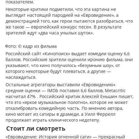
показателем.
Некоторые критики подметили, что эта картина не
выглядит настоящей пародией на «Евровидение», а
демонстрацией того, как герои пытаются разобраться, что
же такое — европейский конкурс песен. В результате
зрителей ждут «два часа унылых шуток».
Фото:
© кадр из фильма
Российский сайт «Кинопоиск» выдает комедии оценку 6,6
баллов. Российские зрители оценили иронию фильма, они
указывают, что кино получилось «безумным шоу», от
которого некоторые будут плеваться, а другие —
наслаждаться.
Остальные агрегаторы выставили «Евровидению»
средние оценки — IMDb поставил 6,6 баллов, Metacritic
насчитал 47% . Российский критик Алексей Еньшин пишет,
что это «яркое музыкальное полотно», которое не может
откалибровать комедийную часть. По мнению автора,
кино мотает из сатиры в драмеди, а Уилл Феррелл
продолжает играть клинического недотепу.
Стоит ли смотреть
«Евровидение: История огненной саги» — прекрасный