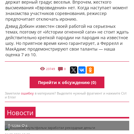
держат верный градус веселья. Впрочем, жесткого
высмеивания «Евровидения» нет. Когда наступает момент
знакомства участников соревнования, режиссер
предпочитает отключать иронию.
Дэвид Добкин известен своей работой на серьезных
темах, поэтому от «Истории огненной саги» не стоит ждать
действительно крепкой пародии ни пародия на известное
шоу. Но приятное время кино гарантирует, а Феррелл и
МакАдамс продемонстрируют свои таланты — наша
оценка 7 из 10.
23749
0
Перейти к обсуждению (0)
Заметили
ошибку
в материале? Выделите нужный фрагмент и нажмите Ctrl
и Enter
Новости
52284
4