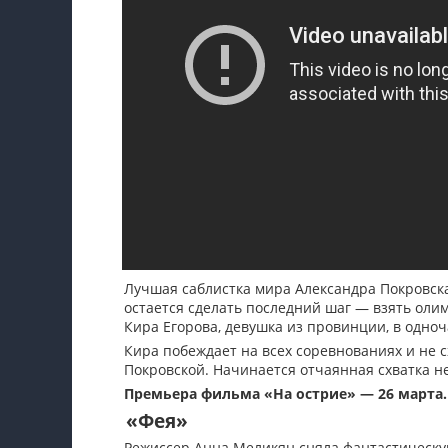
Лучшая саблистка мира Александра Покровская
остается сделать последний шаг — взять оли
Кира Егорова, девушка из провинции, в одно
Кира побеждает на всех соревнованиях и не с
Покровской. Начинается отчаянная схватка не
Премьера фильма «На острие» — 26 марта.
«Фея»
Режиссер Анна Меликян сняла фантастическу