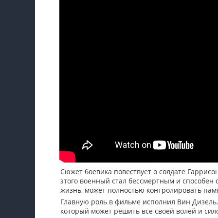
Сюжет боевика повествует о солдате Гаррисон
этого военный стал бессмертным и способен 
жизнь, может полностью контролировать памя
Главную роль в фильме исполнил Вин Дизель.
который может решить все своей волей и сил