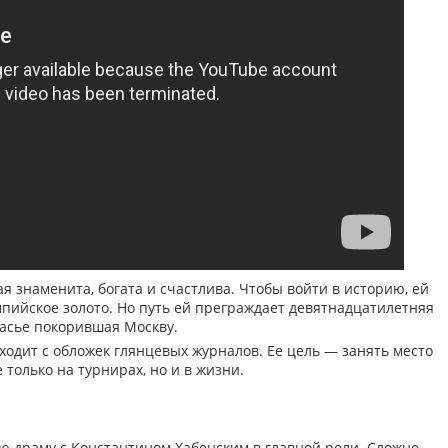
 знаменита, богата и счастлива. Чтобы войти в историю, ей
мпийское золото. Но путь ей преграждает девятнадцатилетняя
часье покорившая Москву.
ходит с обложек глянцевых журналов. Ее цель — занять место
 только на турнирах, но и в жизни.
ю драму с Константином Хабенским в главной роли. Сложно