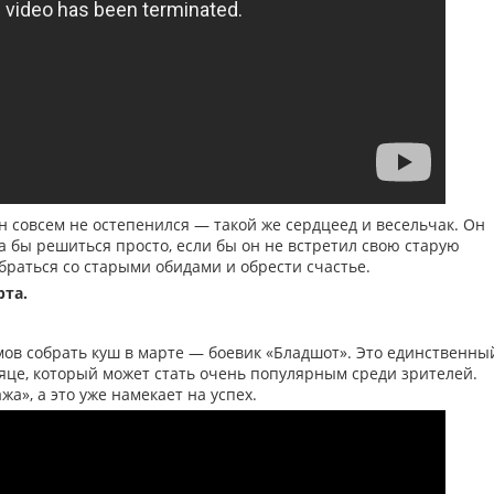
н совсем не остепенился — такой же сердцеед и весельчак. Он
а бы решиться просто, если бы он не встретил свою старую
раться со старыми обидами и обрести счастье.
рта.
ов собрать куш в марте — боевик «Бладшот». Это единственны
яце, который может стать очень популярным среди зрителей.
», а это уже намекает на успех.