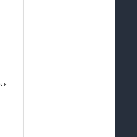
й
а и