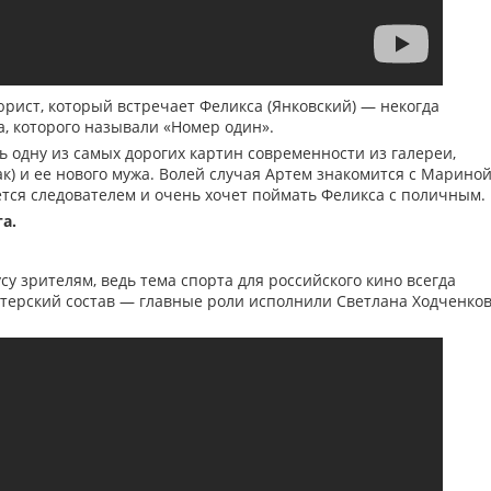
юрист, который встречает Феликса (Янковский) — некогда
а, которого называли «Номер один».
 одну из самых дорогих картин современности из галереи,
) и ее нового мужа. Волей случая Артем знакомится с Марино
ется следователем и очень хочет поймать Феликса с поличным.
а.
у зрителям, ведь тема спорта для российского кино всегда
терский состав — главные роли исполнили Светлана Ходченков