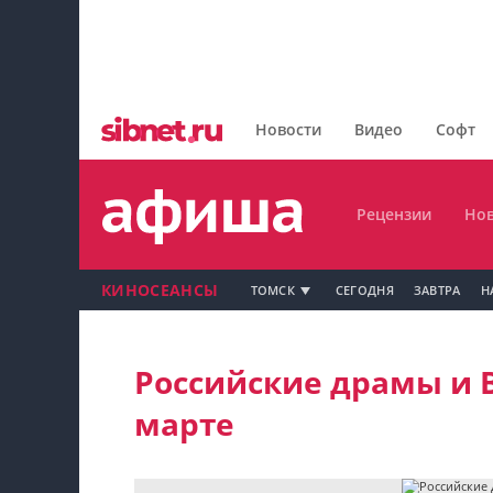
Главная
Рецензии
Новости
Видео
Софт
Новости
Рецензии
Нов
КИНОСЕАНСЫ
ТОМСК
СЕГОДНЯ
ЗАВТРА
Н
Мой профиль на Афише
Российские драмы и В
Мои события
марте
Мои тусовки
Мои комментарии