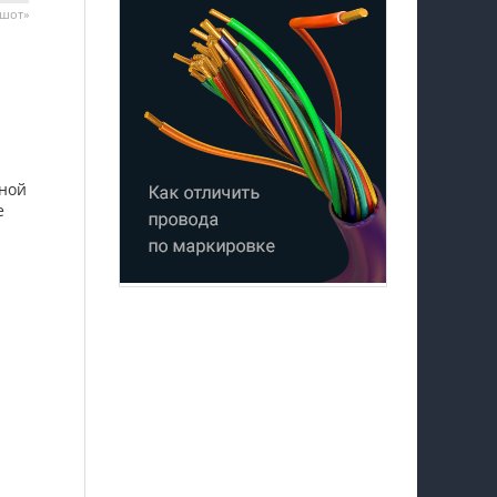
дшот»
вной
е