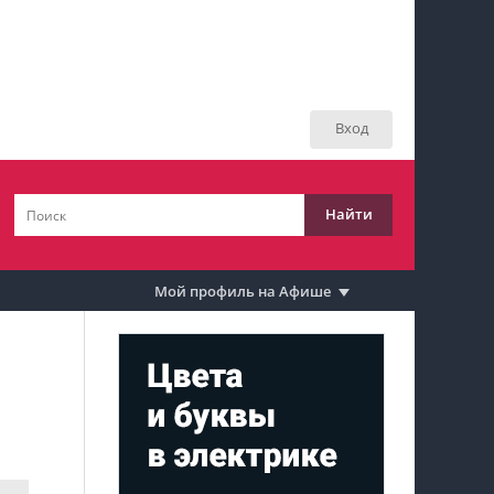
Мой профиль на Афише
Мои события
Вход
Мои тусовки
Мои комментарии
Найти
Мои материалы
Мои места
Мой профиль на Афише
Моя личная афиша
Перечитать