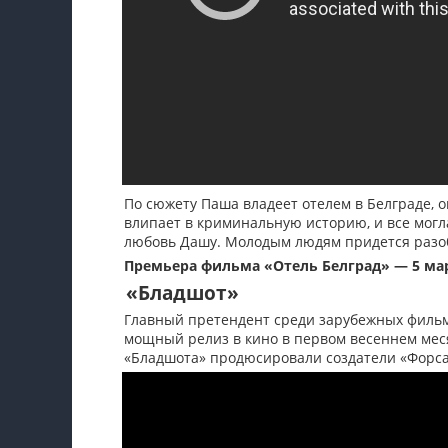
По сюжету Паша владеет отелем в Белграде, о
влипает в криминальную историю, и все могл
любовь Дашу. Молодым людям придется разоб
Премьера фильма «Отель Белград» — 5 ма
«Бладшот»
Главный претендент среди зарубежных фильм
мощный релиз в кино в первом весеннем мес
«Бладшота» продюсировали создатели «Форсажа