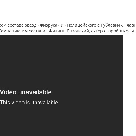
ом составе звезд «Физрука» и «Полицейского с Рублевки». Глав
Компанию им составил Филипп Янковский, актер старой школы.