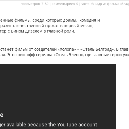
просмотров: 7159 | комментариев: 0 | Фото: © кадр из фильма «Бла
твенные фильмы, среди которых драмы, комедия и
бразит отечественный прокат в первый месяц
тер с Вином Дизелем в главной роли.
танет фильм от создателей «Холопа» – «Отель Белград». В гла
я. Это спин-офф сериала «Отель Элеон», где главные герои уж