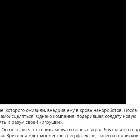
е, которого оживили, внедрив ему в кровь нанороботов. После
самоисцеляться. Однако компания, подарившая солдату новую
ть и разум своей «игрушки».
 Он не отошел от своих амплуа и вновь сыграл брутального пар
ой. Зрителей ждет множество спецэффектов, экшен и геройский