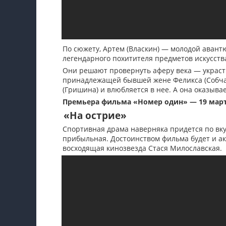
По сюжету, Артем (Власкин) — молодой авант
легендарного похитителя предметов искусств
Они решают провернуть аферу века — украсть
принадлежащей бывшей жене Феликса (Собчак
(Гришина) и влюбляется в нее. А она оказыва
Премьера фильма «Номер один» — 19 март
«На острие»
Спортивная драма наверняка придется по вкус
прибыльная. Достоинством фильма будет и ак
восходящая кинозвезда Стася Милославская.