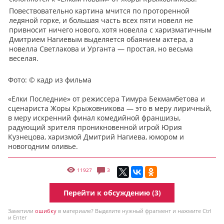
Повествовательно картина мчится по проторенной
ледяной горке, и большая часть всех пяти новелл не
привносит ничего нового, хотя новелла с харизматичным
Дмитрием Нагиевым выделяется обаянием актера, а
новелла Светлакова и Урганта — простая, но весьма
веселая.
Фото:
© кадр из фильма
«Елки Последние» от режиссера Тимура Бекмамбетова и
сценариста Жоры Крыжовникова — это в меру лиричный,
в меру искренний финал комедийной франшизы,
радующий зрителя проникновенной игрой Юрия
Кузнецова, харизмой Дмитрий Нагиева, юмором и
новогодним оливье.
11927
3
Перейти к обсуждению (3)
Заметили
ошибку
в материале? Выделите нужный фрагмент и нажмите Ctrl
и Enter