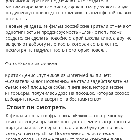
российские критики подмечают, что создатели
минимизировали все риски, сделав в меру жалостливую,
но душевную новогоднюю комедию, с атмосферой сказки
и теплоты.
Первые увидевшие фильм российские зрители отмечают
однотипность и предсказуемость «Елок» с попытками
создателей сделать подобие старой школы кино, а другие
выделяют доброту и легкость, которая есть в ленте,
несмотря на надуманность некоторых новелл.
Фото:
© кадр из фильма
Критик Денис Ступников из «InterMedia» пишет:
«Создатели «Елок Последних» не стали задействовать на
съемочной площадке собак, пингвинов, исторические
интерьеры, получилась доза на посошок, которая скорее
взбодрит, нежели ввергнет в беспамятство».
Стоит ли смотреть
К финальной части франшиза «Елки» — по-прежнему
квинтэссенция праздничного уюта, семейных ценностей,
порций оливье, и веры в счастливое будущее на весь
следующий год. «Елки Последние» стилистически
склоняются к «Елкам новым» от Жоры Крыжовникова.