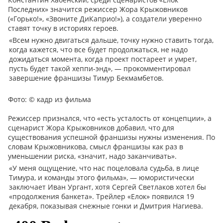
Последних» значится режиссер Жора Крыжовников
(«Горько!», «Звоните ДиКаприо!»), а создатели уверенно
ставят точку в историях героев.
«Всем нужно двигаться дальше, точку нужно ставить тогда,
когда кажется, что все будет продолжаться, не надо
дожидаться момента, когда проект постареет и умрет,
пусть будет такой хеппи-энд», — прокомментировал
завершение франшизы Тимур Бекмамбетов.
Фото:
© кадр из фильма
Режиссер признался, что «есть усталость от концепции», а
сценарист Жора Крыжовников добавил, что для
существования успешной франшизы нужны изменения. По
словам Крыжовникова, смысл франшизы как раз в
уменьшении риска, «значит, надо заканчивать».
«У меня ощущение, что нас поцеловала судьба, в лице
Тимура, и команды этого фильма», — юмористически
заключает Иван Ургант, хотя Сергей Светлаков хотел бы
«продолжения банкета». Трейлер «Елок» появился 19
декабря, показывая снежные гонки и Дмитрия Нагиева.