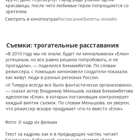
красавицы, после чего любимые герои попрощаются со
зрителем.
Смотреть в кинотеатрах
Расписание
Билеты онлайн
Съемки: трогательные расставания
«В 2010 году мы не знали, будет ли киноальманах «Елки»
успешным, но все равно решили попробовать, и не
прогадали», — поделился Бекмамбетов. По словам
режиссера, с помощью киноновелл создатели показали,
как живут люди в разных регионах России.
«У Тимура всегда все было фантастически организовано»,
— сказал актер Владимир Меньшов, назвав Бекмамбетова
идеологом «Елок», в которых постановщик контролирует
каждый винтик съемок. По словам Меньшова, он уверен,
что режиссер вскоре придумает что-то вместо «Елок».
Фото:
© кадр из фильма
Текст за кадром, как и в предыдущих частях, читает
Константин Хабенский, среди сценаристов «Елок