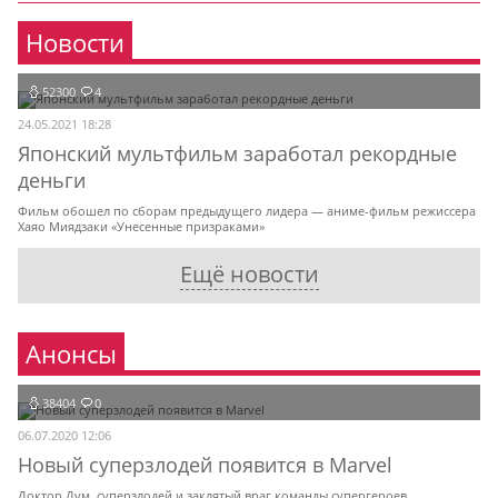
Новости
52300
4
24.05.2021 18:28
Японский мультфильм заработал рекордные
деньги
Фильм обошел по сборам предыдущего лидера — аниме-фильм режиссера
Хаяо Миядзаки «Унесенные призраками»
Ещё новости
Анонсы
38404
0
06.07.2020 12:06
Новый суперзлодей появится в Marvel
Доктор Дум, суперзлодей и заклятый враг команды супергероев