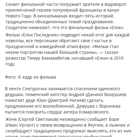
Сюжет финальной части погружает зрителя в водоворот
приключений героев популярной франшизы в канун
Нового Года. В киноальманах входит пять историй,
традиционно объединенных темой празднования.
Создатели намекают, что это финальный фильм «Елок».
Фильм «Елки Последние» подводит некий итог для каждой
новеллы, все персонажи обретают свое счастье в
праздничной и комедийной атмосфере. «Фильм стал
неким портретом нашей большой страны», — сказал
режиссер Тимур Бекмамбетов, начавший «Елки» в 2010
году.
Фото:
© кадр из фильма
В ленте Снегурочка занимается спасением одинокого
дедушки, тюменский хипстер Андрей (Даниил Вахрушев)
помогает дяде Юре (Дмитрий Нагиев) сделать
предложение его возлюбленной. Девушка с Воронежа
пытается покорить сердце актера Комаровского.
Женя (Сергей Светлаков) неожиданно сообщает Боре
(Иван Ургант) о своем возвращении в Якутию, а лыжник и
сноубордист традиционно продолжат выяснять, кто из них
круче, даже перевернут город ради улыбки одной