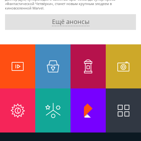
«Фантастической Четвёрки», станет новым крупным злодеем в
киновселенной Marvel.
Ещё анонсы