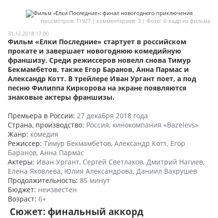
Мои материалы
просмотров: 11927 | комментариев: 3 | Фото: © кадр из фильма
Мои места
31.12.2018 17:00
Фильм «Елки Последние» стартует в российском
Моя личная афиша
прокате и завершает новогоднюю комедийную
франшизу. Среди режиссеров новелл снова Тимур
Перечитать
Бекмамбетов, также Егор Баранов, Анна Пармас и
Александр Котт. В трейлере Иван Ургант поет, а под
песню Филиппа Киркорова на экране появляются
знаковые актеры франшизы.
Премьера в России:
27 декабря 2018 года
Страна, производство:
Россия, кинокомпания «Bazelevs»
Жанр:
комедия
Режиссер:
Тимур Бекмамбетов, Александр Котт, Егор
Баранов, Анна Пармас
Актеры:
Иван Ургант, Сергей Светлаков, Дмитрий Нагиев,
Елена Яковлева, Юлия Александрова, Даниил Вахрушев
Продолжительность:
85 минут
Бюджет:
неизвестен
Возраст:
6+
Сюжет: финальный аккорд