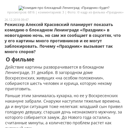
Мои материалы
просмотров: 6816 | комментариев: 3 | Фото: © кадр из фильма «Праздник»
Мои места
26.12.2018 09:47
Режиссер Алексей Красовский планирует показать
Моя личная афиша
комедию о блокадном Ленинграде «Праздник» в
новогоднюю ночь, но сам же сообщает в соцсетях, что
Перечитать
у его картины много противников и ее могут
заблокировать. Почему «Праздник» вызывает так
много споров?
О фильме
Действие картины разворачивается в блокадном
Ленинграде, 31 декабря. В загородном доме
Воскресенских, живущих «на особом положении»,
собираются шесть человек и курица, которую некому
приготовить.
Раньше этим занималась кухарка, но ее у Воскресенских
накануне забрали. Снаружи наступили тяжелые времена,
да и внутри ситуация тоже нелегкая: младший сын привел
голодную девушку, старшая дочь незнакомого мужчину, за
которого собирается замуж. До Нового года остались
считанные минуты, а количество проблем растет как