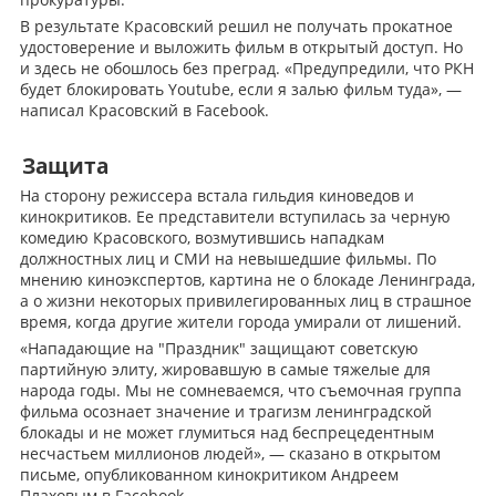
В результате Красовский решил не получать прокатное
удостоверение и выложить фильм в открытый доступ. Но
и здесь не обошлось без преград. «Предупредили, что РКН
будет блокировать Youtube, если я залью фильм туда», —
написал Красовский в Facebook.
Защита
На сторону режиссера встала гильдия киноведов и
кинокритиков. Ее представители вступилась за черную
комедию Красовского, возмутившись нападкам
должностных лиц и СМИ на невышедшие фильмы. По
мнению киноэкспертов, картина не о блокаде Ленинграда,
а о жизни некоторых привилегированных лиц в страшное
время, когда другие жители города умирали от лишений.
«Нападающие на "Праздник" защищают советскую
партийную элиту, жировавшую в самые тяжелые для
народа годы. Мы не сомневаемся, что съемочная группа
фильма осознает значение и трагизм ленинградской
блокады и не может глумиться над беспрецедентным
несчастьем миллионов людей», — сказано в открытом
письме, опубликованном кинокритиком Андреем
Плаховым в Facebook.