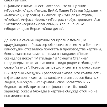
снежный ком.
В фильме снялись шесть актеров. Это Ян Цапник
(«Горько!», «Лед», «Гоголь. Вий»), Павел Табаков («Дуэлянт»,
«Близкие», «Орлеан»), Тимофей Трибунцев («Остров»,
«Любка»), Анфиса Черных («Географ глобус пропил») , Ася
Чистякова (сериал «Ивановы») и Алена Бабенко
(«Водитель для Веры», «Свои дети»).
Деньги на съемки картины собирали с помощью
краудфандинга. Режиссер объяснил это тем, что большие
киностудии отказались помогать в производстве картины,
боясь оказаться замешанными в скандале: «После
скандалов вокруг "Матильды" и "Смерти Сталина"
продюсеры не хотят рисковать, видя рядом с "блокадой"
слово "сатира". Поэтому мы решили снять это кино сами».
В интервью «Медузе» Красовский сказал, что комичность
в фильме возникает из-за конфликта интересов богатых
людей, вынужденных скрывать своё богатство, и их
бедных гостей, при этом конфликт носит бытовой
характер. Ужасы блокады в картине обсуждаются, но не
высмеиваются.