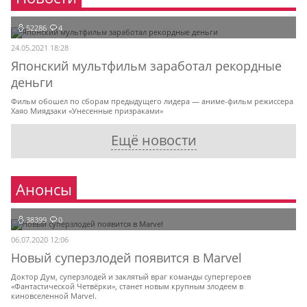
52286
4
24.05.2021 18:28
Японский мультфильм заработал рекордные
деньги
Фильм обошел по сборам предыдущего лидера — аниме-фильм режиссера
Хаяо Миядзаки «Унесенные призраками»
Ещё новости
Анонсы
38399
0
06.07.2020 12:06
Новый суперзлодей появится в Marvel
Доктор Дум, суперзлодей и заклятый враг команды супергероев
«Фантастической Четвёрки», станет новым крупным злодеем в
киновселенной Marvel.