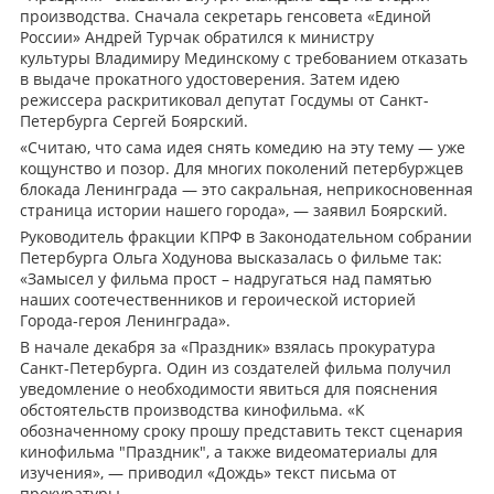
производства. Сначала секретарь генсовета «Единой
России» Андрей Турчак обратился к министру
культуры Владимиру Мединскому с требованием отказать
в выдаче прокатного удостоверения. Затем
идею
режиссера раскритиковал депутат Госдумы от Санкт-
Петербурга Сергей Боярский.
«Считаю, что сама идея снять комедию на эту тему — уже
кощунство и позор. Для многих поколений петербуржцев
блокада Ленинграда — это сакральная, неприкосновенная
страница истории нашего города», — заявил Боярский.
Руководитель фракции КПРФ в Законодательном собрании
Петербурга Ольга Ходунова высказалась о фильме так:
«Замысел у фильма прост – надругаться над памятью
наших соотечественников и героической историей
Города-героя Ленинграда».
В начале декабря за «Праздник» взялась прокуратура
Санкт-Петербурга. Один из создателей фильма получил
уведомление о необходимости явиться для пояснения
обстоятельств производства кинофильма. «К
обозначенному сроку прошу представить текст сценария
кинофильма "Праздник", а также видеоматериалы для
изучения», — приводил «Дождь» текст письма от
прокуратуры.