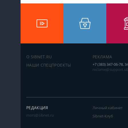
О SIBNET.RU
РЕКЛАМА
+7 (383) 347-06-78, 3
НАШИ СПЕЦПРОЕКТЫ
reclame@support.sib
РЕДАКЦИЯ
Личный кабинет
mors@sibnet.ru
Sibnet-Клуб