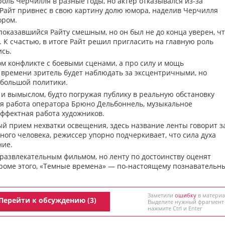
оль Черчилля в разные годы, но актер отказывался из-за
 Райт привнес в свою картину долю юмора, наделив Черчилля
ором.
показавшийся Райту смешным, но он был не до конца уверен, ч
 К счастью, в итоге Райт решил пригласить на главную роль
ись.
ом конфликте с боевыми сценами, а про силу и мощь
ь времени зритель будет наблюдать за эксцентричными, но
большой политики.
и вымыслом, будто погружая публику в реальную обстановку
я работа оператора Брюно Дельбоннель, музыкальное
ффектная работа художников.
й прием нехватки освещения, здесь название ленты говорит з
дного человека, режиссер упорно подчеркивает, что сила духа
ние.
азвлекательным фильмом, но ленту по достоинству оценят
роме этого, «Темные времена» — по-настоящему познавательн
Заметили
ошибку
в материа
Перейти к обсуждению (3)
Выделите нужный фрагмент
нажмите Ctrl и Enter