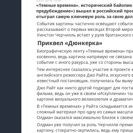
23.01.2018 19:00
«Темные времена», исторический байопик 
Мои материалы
предубеждение») вышел в российский прок
отыграл самую ключевую роль за свою дол
Мои места
События картины частично освещают события
рассказывают о первых месяцах Второй миро
Моя личная афиша
Уинстон Черчилль встает у руля британского 
Перечитать
Приквел «Дюнкерка»
Биографическую ленту «Темные времена» при
косвенно, ведь картина напрямую не связана
событие с иного ракурса, уже со стороны выс
Тем интереснее сказалось участие в проекте 
английского режиссера Джо Райта, искусного 
известный постановщик, получилась бы выму
Джо Райт как никто другой подходит для пост
фильма, ведь он уже в своем «Искуплении» та
картине визуального великолепия и драматич
В «Темных временах» у Райта складывается ин
сложный материал про одну из самых масштабн
Олдман оказался максимально близок к своем
Олдман уже получил за роль Черчилля премию 
картину, стократно окупились, ведь ему пришл