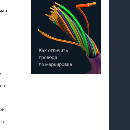
ман
е
ого
эри
е в