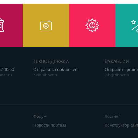
ТЕХПОДДЕРЖКА
ВАКАНСИИ
47-10-50
Отправить сообщение:
Отправить резю
net.ru
help.sibnet.ru
job@sibnet.ru
Форум
Хостинг
Новости портала
Конструктор сай