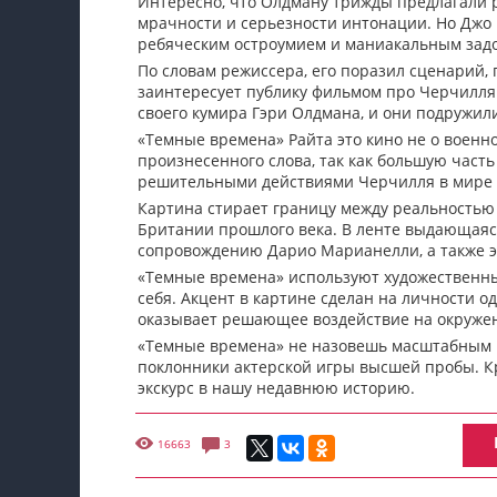
Интересно, что Олдману трижды предлагали р
мрачности и серьезности интонации. Но Джо
ребяческим остроумием и маниакальным зад
По словам режиссера, его поразил сценарий, 
заинтересует публику фильмом про Черчилля.
своего кумира Гэри Олдмана, и они подружил
«Темные времена» Райта это кино не о военн
произнесенного слова, так как большую част
решительными действиями Черчилля в мире 
Картина стирает границу между реальностью 
Британии прошлого века. В ленте выдающаяс
сопровождению Дарио Марианелли, а также э
«Темные времена» используют художественны
себя. Акцент в картине сделан на личности о
оказывает решающее воздействие на окруже
«Темные времена» не назовешь масштабным р
поклонники актерской игры высшей пробы. К
экскурс в нашу недавнюю историю.
16663
3