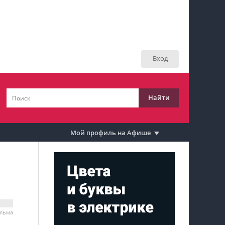
Мой профиль на Афише
Мои события
Вход
Мои тусовки
Мои комментарии
Найти
Мои материалы
Мои места
Мой профиль на Афише
Моя личная афиша
Перечитать
ильма