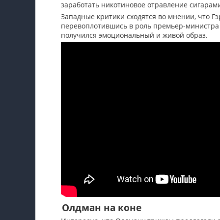
заработать никотиновое отравление сигарам
Западные критики сходятся во мнении, что Г
перевоплотившись в роль премьер-министра 
получился эмоциональный и живой образ.
Олдман на коне