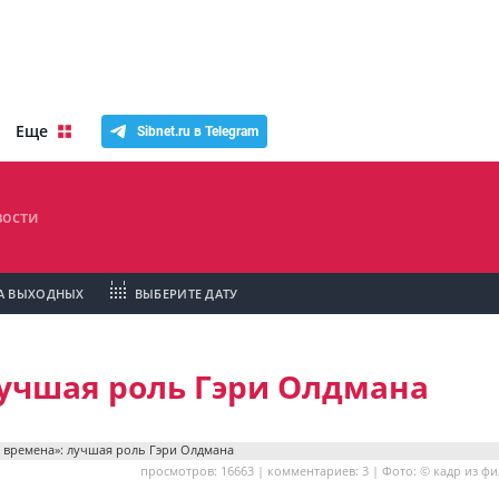
Еще
Sibnet.ru в Telegram
ости
А ВЫХОДНЫХ
ВЫБЕРИТЕ ДАТУ
учшая роль Гэри Олдмана
просмотров: 16663 | комментариев: 3 | Фото: © кадр из ф