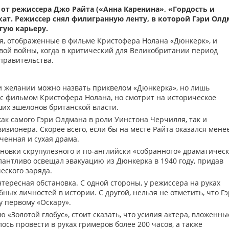
от режиссера Джо Райта («Анна Каренина», «Гордость и
ат. Режиссер снял филигранную ленту, в которой Гэри Олд
гую карьеру.
, отображенные в фильме Кристофера Нолана «Дюнкерк», и
вой войны, когда в критический для Великобритании период
правительства.
 желании можно назвать приквелом «Дюнкерка», но лишь
 с фильмом Кристофера Нолана, но смотрит на историческое
ших эшелонов британской власти.
как самого Гэри Олдмана в роли Уинстона Черчилля, так и
визионера. Скорее всего, если бы на месте Райта оказался мене
ченная и сухая драма.
ановки скрупулезного и по-английски «собранного» драматическ
лантливо освещал эвакуацию из Дюнкерка в 1940 году, придав
еского заряда.
тересная обстановка. С одной стороны, у режиссера на руках
ых личностей в истории. С другой, нельзя не отметить, что Г
у первому «Оскару».
«Золотой глобус», стоит сказать, что усилия актера, вложенны
ось провести в руках гримеров более 200 часов, а также