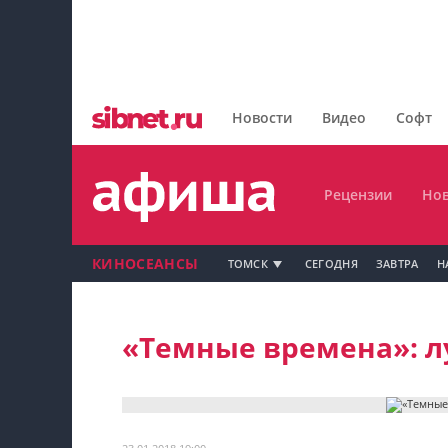
Главная
Рецензии
Новости
Видео
Софт
Новости
Рецензии
Нов
КИНОСЕАНСЫ
ТОМСК
СЕГОДНЯ
ЗАВТРА
Н
Мой профиль на Афише
«Темные времена»: л
Мои события
Мои тусовки
Мои комментарии