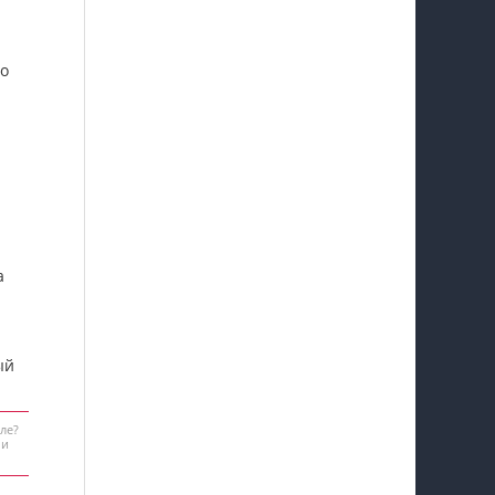
то
а
ый
ле?
 и