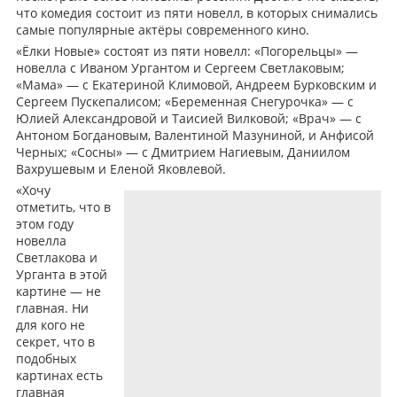
что комедия состоит из пяти новелл, в которых снимались
самые популярные актёры современного кино.
«Ёлки Новые» состоят из пяти новелл: «Погорельцы» —
новелла с Иваном Ургантом и Сергеем Светлаковым;
«Мама» — с Екатериной Климовой, Андреем Бурковским и
Сергеем Пускепалисом; «Беременная Снегурочка» — с
Юлией Александровой и Таисией Вилковой; «Врач» — с
Антоном Богдановым, Валентиной Мазуниной, и Анфисой
Черных; «Сосны» — с Дмитрием Нагиевым, Даниилом
Вахрушевым и Еленой Яковлевой.
«Хочу
отметить, что в
этом году
новелла
Светлакова и
Урганта в этой
картине — не
главная. Ни
для кого не
секрет, что в
подобных
картинах есть
главная