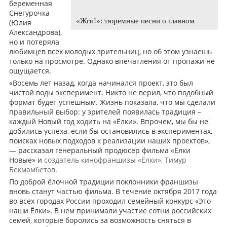
беременная
Снегурочка
«Жги!»: тюремные песни о главном
(Юлия
Александрова),
но и потеряла
любимцев всех молодых зрительниц, но об этом узнаешь
только на просмотре. Однако впечатления от пропажи не
ощущается.
«Восемь лет назад, когда начинался проект, это был
чистой воды эксперимент. Никто не верил, что подобный
формат будет успешным. Жизнь показала, что мы сделали
правильный выбор: у зрителей появилась традиция –
каждый Новый год ходить на «Ёлки». Впрочем, мы бы не
добились успеха, если бы остановились в экспериментах,
поисках новых подходов к реализации наших проектов»,
— рассказал генеральный продюсер фильма «Ёлки
Новые» и
создатель кинофраншизы «Ёлки», Тимур
Бекмамбетов
.
По доброй ёлочной традиции поклонники франшизы
вновь станут частью фильма. В течение октября 2017 года
во всех городах России проходил семейный конкурс «Это
наши Ёлки». В нем принимали участие сотни российских
семей, которые боролись за возможность сняться в