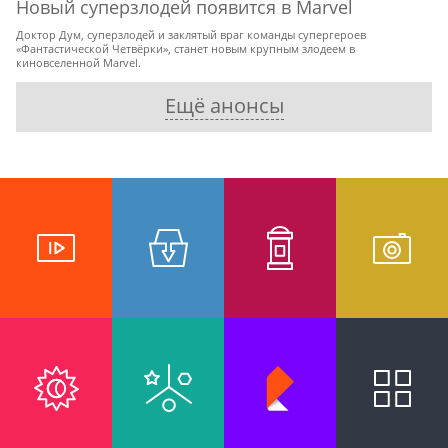
Новый суперзлодей появится в Marvel
Доктор Дум, суперзлодей и заклятый враг команды супергероев
«Фантастической Четвёрки», станет новым крупным злодеем в
киновселенной Marvel.
Ещё анонсы