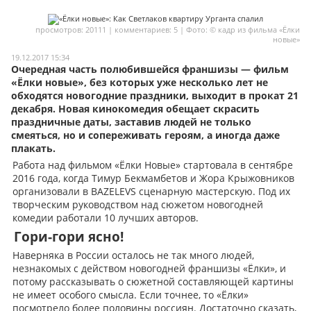
Мои материалы
просмотров: 20111 | комментариев: 5 | Фото: © кадр из фильма «Ёлки
новые»
Мои места
19.12.2017 15:34
Очередная часть полюбившейся франшизы — фильм
Моя личная афиша
«Ёлки новые», без которых уже несколько лет не
Перечитать
обходятся новогодние праздники, выходит в прокат 21
декабря. Новая кинокомедия обещает скрасить
праздничные даты, заставив людей не только
смеяться, но и сопереживать героям, а иногда даже
плакать.
Работа над фильмом «Ёлки Новые» стартовала в сентябре
2016 года, когда Тимур Бекмамбетов и Жора Крыжовников
организовали в BAZELEVS сценарную мастерскую. Под их
творческим руководством над сюжетом новогодней
комедии работали 10 лучших авторов.
Гори-гори ясно!
Наверняка в России осталось не так много людей,
незнакомых с действом новогодней франшизы «Ёлки», и
потому рассказывать о сюжетной составляющей картины
не имеет особого смысла. Если точнее, то «Ёлки»
посмотрело более половины россиян. Достаточно сказать,