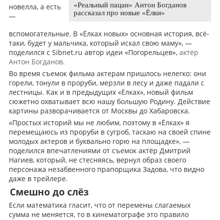
«Реальный пацан» Антон Богданов
новелла, а есть
рассказал про новые «Ёлки»
—
вспомогательные. В «Ёлках новых» основная история, всё-
таки, будет у мальчика, который искал свою маму», —
поделился с Sibnet.ru автор идеи «Погорельцев»,
актёр
Антон Богданов
.
Во время съемок фильма актерам пришлось нелегко: они
горели, тонули в проруби, мерзли в лесу и даже падали с
лестницы. Как и в предыдущих «Ёлках», новый фильм
сюжетно охватывает всю нашу большую Родину. Действие
картины разворачивается от Москвы до Хабаровска.
«Простых историй мы не любим, поэтому в «Ёлках» я
перемещаюсь из проруби в сугроб, таскаю на своей спине
молодых актеров и буквально горю на площадке», —
поделился впечатлениями от съемок актёр Дмитрий
Нагиев, который, не стесняясь, вернул образ своего
персонажа незабвенного прапорщика Задова, что видно
даже в трейлере.
Смешно до слёз
Если математика гласит, что от перемены слагаемых
сумма не меняется, то в кинематографе это правило