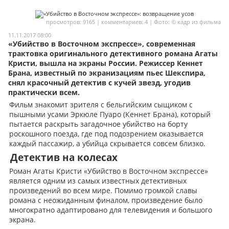
Мои материалы
просмотров: 9165 | комментариев: 4 | Фото: © кадр из фильма
Мои места
11.11.2017 08:00
«Убийство в Восточном экспрессе», современная
Моя личная афиша
трактовка оригинального детективного романа Агаты
Кристи, вышла на экраны России. Режиссер Кеннет
Перечитать
Брана, известный по экранизациям пьес Шекспира,
снял красочный детектив с кучей звезд, угодив
практически всем.
Фильм знакомит зрителя с бельгийским сыщиком с
пышными усами Эркюле Пуаро (Кеннет Брана), который
пытается раскрыть загадочное убийство на борту
роскошного поезда, где под подозрением оказывается
каждый пассажир, а убийца скрывается совсем близко.
Детектив на колесах
Роман Агаты Кристи «Убийство в Восточном экспрессе»
является одним из самых известных детективных
произведений во всем мире. Помимо громкой славы
романа с неожиданным финалом, произведение было
многократно адаптировано для телевидения и большого
экрана.