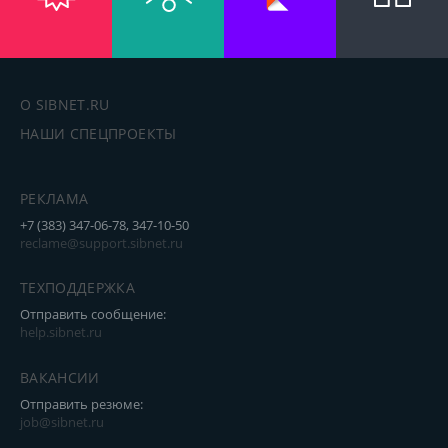
О SIBNET.RU
НАШИ СПЕЦПРОЕКТЫ
РЕКЛАМА
+7 (383) 347-06-78, 347-10-50
reclame@support.sibnet.ru
ТЕХПОДДЕРЖКА
Отправить сообщение:
help.sibnet.ru
ВАКАНСИИ
Отправить резюме:
job@sibnet.ru