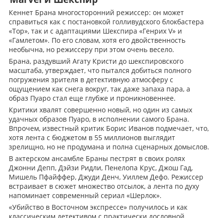
Кеннет Брана многосторонний режиссер: он может
справиться как с постановкой голливудского блокбастера
«Тор», так и с адаптациями Шекспира «Генрих V» и
«Гамлетом». По его словам, хотя его двойственность
необычна, но режиссеру при этом очень весело.
Брана, раздувший Агату Кристи до шекспировского
масштаба, утверждает, что пытался добиться полного
погружения зрителя в детективную атмосферу с
ощущением как снега вокруг, так даже запаха пара, а
образ Пуаро стал еще глубже и проникновеннее.
Критики хвалят совершенно новый, но один из самых
удачных образов Пуаро, в исполнении самого Брана.
Впрочем, известный критик Борис Иванов подмечает, что,
хотя лента с бюджетом в 55 миллионов выглядит
зрелищно, но не продумана и полна сценарных домыслов.
В актерском ансамбле Браны пестрят в своих ролях
Джонни Депп, Дэйзи Ридли, Пенелопа Крус, Джош Гад,
Мишель Пфайффер, Джуди Денч, Уиллем Дефо. Режиссер
встраивает в сюжет множество отсылок, а лента по духу
напоминает современный сериал «Шерлок».
«Убийство в Восточном экспрессе» получилось и как
классическим детективом с практически дословной