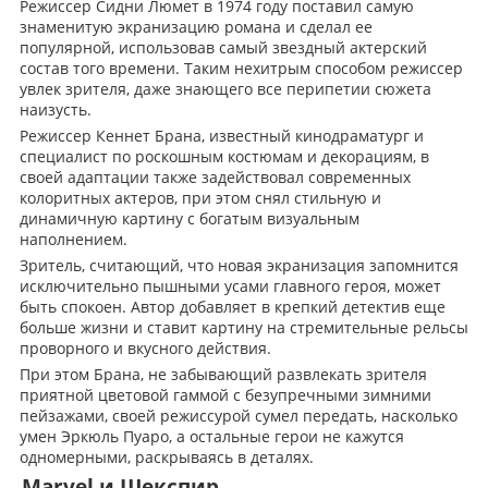
Режиссер Сидни Люмет в 1974 году поставил самую
знаменитую экранизацию романа и сделал ее
популярной, использовав самый звездный актерский
состав того времени. Таким нехитрым способом режиссер
увлек зрителя, даже знающего все перипетии сюжета
наизусть.
Режиссер Кеннет Брана, известный кинодраматург и
специалист по роскошным костюмам и декорациям, в
своей адаптации также задействовал современных
колоритных актеров, при этом снял стильную и
динамичную картину с богатым визуальным
наполнением.
Зритель, считающий, что новая экранизация запомнится
исключительно пышными усами главного героя, может
быть спокоен. Автор добавляет в крепкий детектив еще
больше жизни и ставит картину на стремительные рельсы
проворного и вкусного действия.
При этом Брана, не забывающий развлекать зрителя
приятной цветовой гаммой с безупречными зимними
пейзажами, своей режиссурой сумел передать, насколько
умен Эркюль Пуаро, а остальные герои не кажутся
одномерными, раскрываясь в деталях.
Marvel и Шекспир