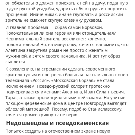
он обязательно должен приехать к ней на дачу, поданную
в духе русской усадьбы, ударить себя в грудь и попросить
прощения. Иначе никак, иначе глуповатый российский
зритель не смахнёт скупую слезинку рукавом.
И главная проблема — образ самой Борзовой.
Положительная ли она героиня или отрицательная?
Невнимательный зритель воскликнет: конечно,
положительная! Но, на минуточку, хочется напомнить, что
Алевтина закрутила роман не просто с женатым
мужчиной, а зятем своего начальника. И вот тут образ
сыплется.
К сожалению, на стремлении сделать современного
зрителя тупым и построена большая часть мыльных опер
телеканала «Россия». «Московская борзая» не стала
исключением. Псевдо-русский колорит гротескно
подчеркивается именами: Алевтина, Иван Силантьевич,
Тарас, а также провинциальными пейзажами. Но увитые
плющом деревенские дома в центре Новгорода выглядят
облезлой матрёшкой. Посему, подобно Станиславскому,
хочется громко крикнуть: не верю!
Недошвецова и псевдокаменская
Попыток создать на отечественном экране новую