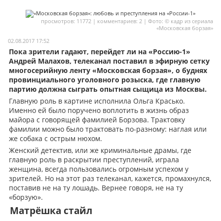
Мои материалы
просмотров: 11772 | комментариев: 2 | Фото: © кадр из сериала
«Московская борзая»
Мои места
02.08.2017 17:52
Моя личная афиша
Пока зрители гадают, перейдет ли на «Россию-1»
Андрей Малахов, телеканал поставил в эфирную сетку
Перечитать
многосерийную ленту «Московская борзая», о буднях
провинциального уголовного розыска, где главную
партию должна сыграть опытная сыщица из Москвы.
Главную роль в картине исполнила Ольга Красько.
Именно ей было поручено воплотить в жизнь образ
майора с говорящей фамилией Борзова. Трактовку
фамилии можно было трактовать по-разному: наглая или
же собака с острым нюхом.
Женский детектив, или же криминальные драмы, где
главную роль в раскрытии преступлений, играла
женщина, всегда пользовались огромным успехом у
зрителей. Но на этот раз телеканал, кажется, промахнулся,
поставив не на ту лошадь. Вернее говоря, не на ту
«борзую».
Матрёшка стайл