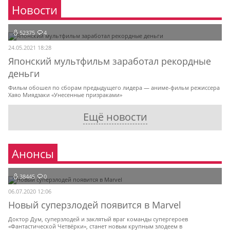
Новости
52375
4
24.05.2021 18:28
Японский мультфильм заработал рекордные
деньги
Фильм обошел по сборам предыдущего лидера — аниме-фильм режиссера
Хаяо Миядзаки «Унесенные призраками»
Ещё новости
Анонсы
38445
0
06.07.2020 12:06
Новый суперзлодей появится в Marvel
Доктор Дум, суперзлодей и заклятый враг команды супергероев
«Фантастической Четвёрки», станет новым крупным злодеем в