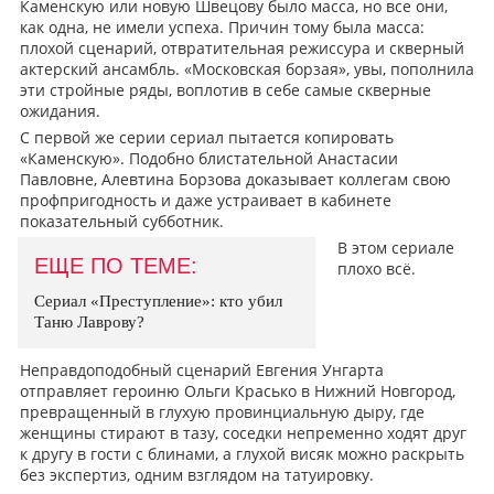
Каменскую или новую Швецову было масса, но все они,
как одна, не имели успеха. Причин тому была масса:
плохой сценарий, отвратительная режиссура и скверный
актерский ансамбль. «Московская борзая», увы, пополнила
эти стройные ряды, воплотив в себе самые скверные
ожидания.
С первой же серии сериал пытается копировать
«Каменскую». Подобно блистательной Анастасии
Павловне, Алевтина Борзова доказывает коллегам свою
профпригодность и даже устраивает в кабинете
показательный субботник.
В этом сериале
ЕЩЕ ПО ТЕМЕ:
плохо всё.
Сериал «Преступление»: кто убил
Таню Лаврову?
Неправдоподобный сценарий Евгения Унгарта
отправляет героиню Ольги Красько в Нижний Новгород,
превращенный в глухую провинциальную дыру, где
женщины стирают в тазу, соседки непременно ходят друг
к другу в гости с блинами, а глухой висяк можно раскрыть
без экспертиз, одним взглядом на татуировку.