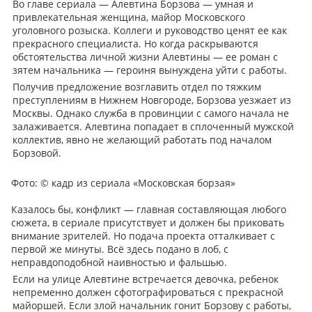
Во главе сериала — Алевтина Борзова — умная и
привлекательная женщина, майор Московского
уголовного розыска. Коллеги и руководство ценят ее как
прекрасного специалиста. Но когда раскрываются
обстоятельства личной жизни Алевтины — ее роман с
зятем начальника — героиня вынуждена уйти с работы.
Получив предложение возглавить отдел по тяжким
преступлениям в Нижнем Новгороде, Борзова уезжает из
Москвы. Однако служба в провинции с самого начала не
залаживается. Алевтина попадает в сплоченный мужской
коллектив, явно не желающий работать под началом
Борзовой.
Фото:
© кадр из сериала «Московская борзая»
Казалось бы, конфликт — главная составляющая любого
сюжета, в сериале присутствует и должен бы приковать
внимание зрителей. Но подача проекта отталкивает с
первой же минуты. Всё здесь подано в лоб, с
неправдоподобной наивностью и фальшью.
Если на улице Алевтине встречается девочка, ребенок
непременно должен сфотографироваться с прекрасной
майоршей. Если злой начальник гонит Борзову с работы,