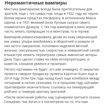
Неромантичные вампиры
Мистика вампиризма всегда была притягательна для
зрителя, еще с тех самых пор, когда в 1922 году на черно-
белом экране предстал Носферату, в исполнении Макса
Шрека, а в 1931 великий Бела Лугоши сыграл своего
знаменитого Дракулу. С тех пор вампиров в кино играли
часто, много, превращая то в монстров, то в героев.
Вампиров романтизировали, делая их кожу сверкающей,
как алмаз, упыри влюблялись в оборотней и рожали от
них нечто смешанное, поголовно наделяли вечной
жизнью, сексуальностью, скоростью и невероятной силой.
Клыкастую нежить переиграли самые именитые актеры.
Дель Торо сделал ставку на свою интерпретацию, и,
кажется, слишком увлекся и проиграл.
Пятого «Штамма» не будет, это уже очевидно. О закрытии
проекта говорил продюсер проекта Карлтон Кьюз еще в
2014 году. Если три года назад Кьюз еще колебался между
четырьмя и пятью сезонами, то в прошлом году «Штамм»
приговорили окончательно, ссылаясь на пикирующий
рейтинг и гневную критику зрителей.
«После окончания работы над сценарием третьего сезона
Гильермо, Чак Хоган и я посмотрели на то, что нам