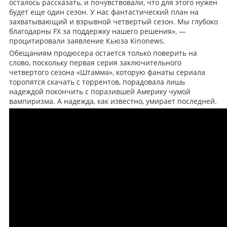
осталось рассказать, и почувствовали, что для этого нужен
будет еще один сезон. У нас фантастический план на
захватывающий и взрывной четвертый сезон. Мы глубоко
благодарны FX за поддержку нашего решения», —
процитировали заявление Кьюза Kinonews.
Обещаниям продюсера остается только поверить на
слово, поскольку первая серия заключительного
четвертого сезона «Штамма», которую фанаты сериала
торопятся скачать с торрентов, порадовала лишь
надеждой покончить с поразившей Америку чумой
вампиризма. А надежда, как известно, умирает последней.