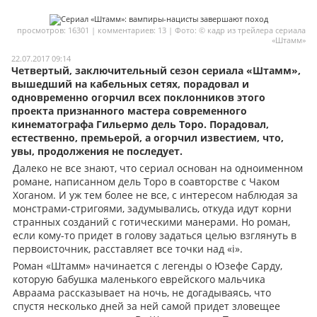
Мои материалы
просмотров: 16301 | комментариев: 13 | Фото: © кадр из трейлера сериала
«Штамм»
Мои места
22.07.2017 09:14
Четвертый, заключительный сезон сериала «Штамм»,
Моя личная афиша
вышедший на кабельных сетях, порадовал и
Перечитать
одновременно огорчил всех поклонников этого
проекта признанного мастера современного
кинематографа Гильермо дель Торо. Порадовал,
естественно, премьерой, а огорчил известием, что,
увы, продолжения не последует.
Далеко не все знают, что сериал основан на одноименном
романе, написанном дель Торо в соавторстве с Чаком
Хоганом. И уж тем более не все, с интересом наблюдая за
монстрами-стригоями, задумывались, откуда идут корни
странных созданий с готическими манерами. Но роман,
если кому-то придет в голову задаться целью взглянуть в
первоисточник, расставляет все точки над «i».
Роман «Штамм» начинается с легенды о Юзефе Сарду,
которую бабушка маленького еврейского мальчика
Авраама рассказывает на ночь, не догадываясь, что
спустя несколько дней за ней самой придет зловещее