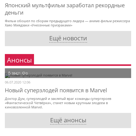
Японский мультфильм заработал рекордные
деньги
Фильм обошел по сборам предыдущего лидера — аниме-фильм режиссера
Хаяо Миядзаки «Унесенные призраками»
Ещё новости
Анонсы
38421
0
06.07.2020 12:06
Новый суперзлодей появится в Marvel
Доктор Дум, суперзлодей и заклятый враг команды супергероев
«Фантастической Четвёрки», станет новым крупным злодеем в
киновселенной Marvel.
Ещё анонсы