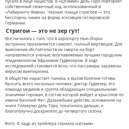
пугало в лице нацистов. В «Штамме» дель Торо повторяет
собственный сюжетный ход, использованный в
«Лабиринте Фавна». Черные плащи стригоев — это,
бесспорно, намек на форму эсэсовцев гитлеровской
Германии.
Стригои — это не зер гут!
Все началось с того, что в аэропорту Нью-Йорка
экстренно приземляется самолет, полный мертвецов. Для
выяснения обстоятельств их смерти на борт
направляются ученые, возглавляемые лучшим городским
эпидемиологом Эфраимом Гудвезером. В ходе
исследований становится ясно, что пассажиры заражены
вирусом вампиризма.
В обществе нарастает паника, а вызов болезни готовы
бросить всего несколько человек: доктор Гудвезер, его
команда медиков и группа обладающих специальными
знаниями горожан, в состав которой войдет и крысолов по
имени Василий Фет. Дальнейшее действо, основанное на
книге Гильермо дель Торо, покатилось дальше, и
благополучно доскрипело до четвертого сезона.
Фото:
© кадр из трейлера сериала «Штамм»