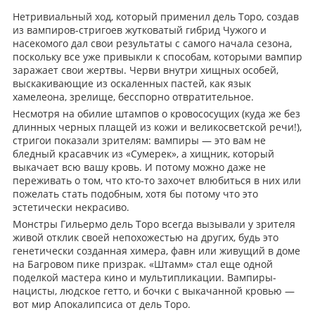
Нетривиальный ход, который применил дель Торо, создав
из вампиров-стригоев жутковатый гибрид Чужого и
насекомого дал свои результаты с самого начала сезона,
поскольку все уже привыкли к способам, которыми вампир
заражает свои жертвы. Черви внутри хищных особей,
выскакивающие из оскаленных пастей, как язык
хамелеона, зрелище, бесспорно отвратительное.
Несмотря на обилие штампов о кровососущих (куда же без
длинных черных плащей из кожи и великосветской речи!),
стригои показали зрителям: вампиры — это вам не
бледный красавчик из «Сумерек», а хищник, который
выкачает всю вашу кровь. И потому можно даже не
переживать о том, что кто-то захочет влюбиться в них или
пожелать стать подобным, хотя бы потому что это
эстетически некрасиво.
Монстры Гильермо дель Торо всегда вызывали у зрителя
живой отклик своей непохожестью на других, будь это
генетически созданная химера, фавн или живущий в доме
на Багровом пике призрак. «Штамм» стал еще одной
поделкой мастера кино и мультипликации. Вампиры-
нацисты, людское гетто, и бочки с выкачанной кровью —
вот мир Апокалипсиса от дель Торо.