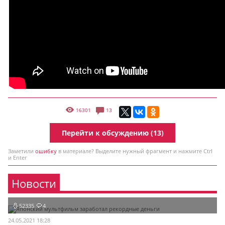
16301
13
Перейти к обсуждению (13)
Заметили
ошибку
в материале? Выделите нужный фрагмент и нажмите Ctrl
и Enter
Новости
52335
4
24.05.2021 18:28