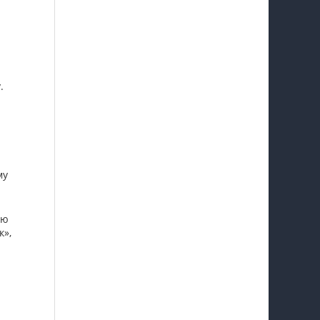
.
му
ую
к»,