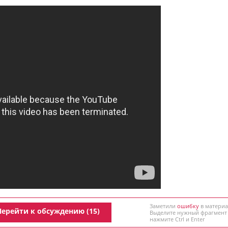
Заметили
ошибку
в материа
Перейти к обсуждению (15)
Выделите нужный фрагмент
нажмите Ctrl и Enter