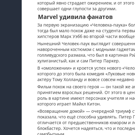
который явно страдает ожирением, и от этого
совершает одни глупости за другими.
Marvel удивила фанатов
За первую экранизацию «Человека-паука» бол
тогда был мало похож даже на студента первы
хипстеров Марк Уэбб во второй части вообще
Нынешний Человек-паук выглядит совершенно
навороченным костюмом с модными гаджетами
голливудского размаха, что был в картинах Р
хулиганистый, как и сам Питер Паркер.
В «омоложении» и кроется успех нового «Чело
которого до этого была комедия «Луковые нов
актёру Тому Холланду и вовсе совсем недавно
Фильм похож на своего героя — он такой же 
принятием взрослых решений. От этого в цен
роль в картине имеют персонаж учителя и нас
которого играет Майкл Китон.
«Возвращение домой» — очередной триумф ст
показала, что ещё способна удивлять. Питер 
отличается от предшественников юмором и л
блокбастер. Хочется надеяться, что и последн
самобытным.