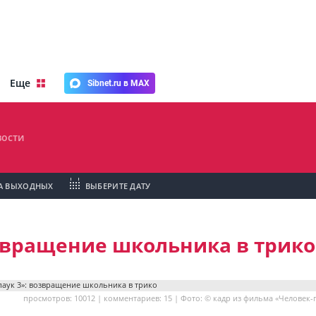
Еще
Sibnet.ru в MAX
ости
А ВЫХОДНЫХ
ВЫБЕРИТЕ ДАТУ
озвращение школьника в трико
просмотров: 10012 | комментариев: 15 | Фото: © кадр из фильма «Человек-