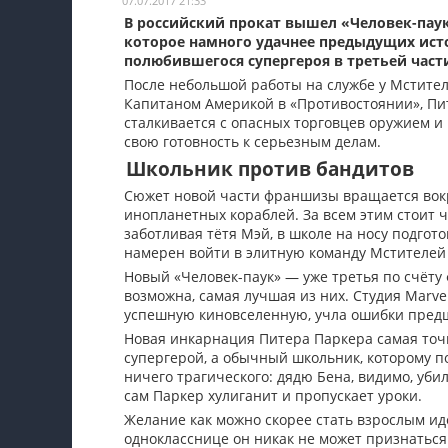
07.07.2017 21:33
В российский прокат вышел «Человек-пау
Мои материалы
которое намного удачнее предыдущих исто
полюбившегося супергероя в третьей час
Мои места
После небольшой работы на службе у Мстителе
Моя личная афиша
Капитаном Америкой в «Противостоянии», Пи
сталкивается с опасных торговцев оружием и
Перечитать
свою готовность к серьезным делам.
Школьник против бандитов
Сюжет новой части франшизы вращается вокр
инопланетных кораблей. За всем этим стоит 
заботливая тётя Мэй, в школе на носу подгот
намерен войти в элитную команду Мстителей
Новый «Человек-паук» — уже третья по счёту 
возможна, самая лучшая из них. Студия Marv
успешную киновселенную, учла ошибки предш
Новая инкарнация Питера Паркера самая точ
супергерой, а обычный школьник, которому п
ничего трагического: дядю Бена, видимо, уби
сам Паркер хулиганит и пропускает уроки.
Желание как можно скорее стать взрослым ид
однокласснице он никак не может признаться