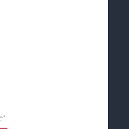
ле?
 и