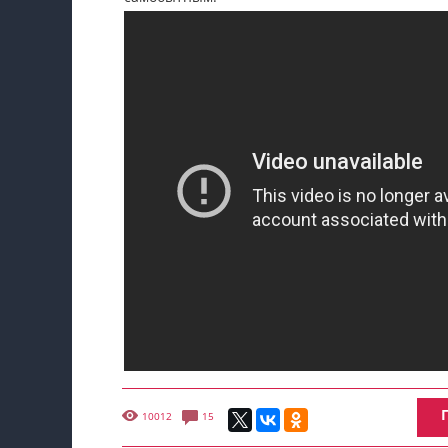
10012
15