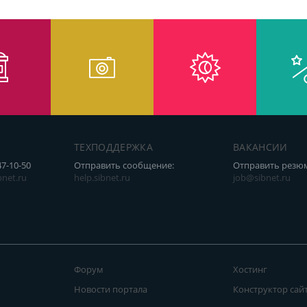
ТЕХПОДДЕРЖКА
ВАКАНСИИ
47-10-50
Отправить сообщение:
Отправить резю
net.ru
help.sibnet.ru
job@sibnet.ru
Форум
Хостинг
Новости портала
Конструктор сай