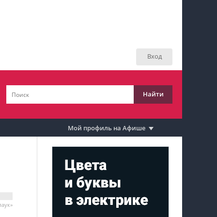
Мой профиль на Афише
Мои события
Вход
Мои тусовки
Мои комментарии
Найти
Мои материалы
Мои места
Мой профиль на Афише
Моя личная афиша
Перечитать
паук»