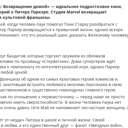
к: Возвращение домой» — идеальное подростковое кино,
рий о Питере Паркере. Студия Marvel возвращает
ти культовой франшизы.
й, когда Человек-паук помогал Тони Старку разобраться с
тер Паркер возвращается к привычной жизни, однако вскоре
 понимает, что это реальный шанс доказать Железному человек
уг бандитов, которые торгуют оружием из обломков
человек по прозвищу «Стервятник». Дома супергероя ждёт
овка к чемпионату по интеллектуальной игре, однако Паркер
 любой ценой.
франшиза об одном из самых культовых героев комиксов и,
el, захотевшая встроить любимого многими персонажа в свою
ественников и существенно «омолодила» главного героя.
ная по отношению к первоисточнику — перед нами не просто
овезло иметь сверхспособности. В жизни Человека-паука нет
ли очень давно, тётя Мэй не напоминает несчастную женщину, 
ёт от неудач Питера в школе и личной жизни. Своей
 в любви, а его единственный друг — фанат «Звёздных войн»,