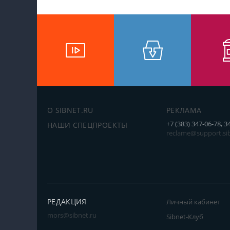
О SIBNET.RU
РЕКЛАМА
+7 (383) 347-06-78, 3
НАШИ СПЕЦПРОЕКТЫ
reclame@support.sib
РЕДАКЦИЯ
Личный кабинет
mors@sibnet.ru
Sibnet-Клуб