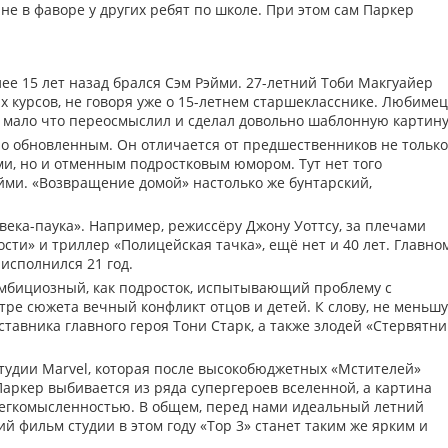
 не в фаворе у других ребят по школе. При этом сам Паркер
ее 15 лет назад брался Сэм Рэйми. 27-летний Тоби Макгуайер
х курсов, не говоря уже о 15-летнем старшекласснике. Любимец
 мало что переосмыслил и сделал довольно шаблонную картину
 обновленным. Он отличается от предшественников не только
, но и отменным подростковым юмором. Тут нет того
эйми. «Возвращение домой» настолько же бунтарский,
века-паука». Например, режиссёру Джону Уоттсу, за плечами
ости» и триллер «Полицейская тачка», ещё нет и 40 лет. Главно
 исполнился 21 год.
амбициозный, как подросток, испытывающий проблему с
тре сюжета вечный конфликт отцов и детей. К слову, не меньш
тавника главного героя Тони Старк, а также злодей «Стервятни
удии Marvel, которая после высокобюджетных «Мстителей»
Паркер выбивается из ряда супергероев вселенной, а картина
егкомысленностью. В общем, перед нами идеальный летний
ий фильм студии в этом году «Тор 3» станет таким же ярким и