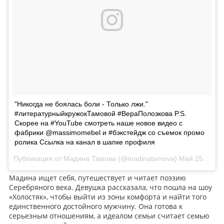
"Никогда не боялась боли - Только лжи."
#литературныйкружокТамовой #ВераПолозкова P.S.
Скорее на #YouTube смотреть наше новое видео с
фабрики @massimomebel и #бэкстейдж со съемок промо
ролика Ссылка на канал в шапке профиля
Публикация от Мадина Тамова (@madinatamova)
Май 25 2017 в 10:43 PDT
Мадина ищет себя, путешествует и читает поэзию
Серебряного века. Девушка рассказала, что пошла на шоу
«Холостяк», чтобы выйти из зоны комфорта и найти того
единственного достойного мужчину. Она готова к
серьезным отношениям, а идеалом семьи считает семью