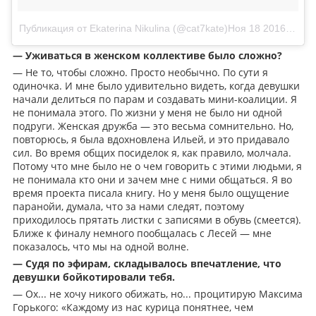
Публикация от Ekaterina Nikulina (@cat7kate)
Ноя 18 2016 в 4:58 PST
— Уживаться в женском коллективе было сложно?
— Не то, чтобы сложно. Просто необычно. По сути я
одиночка. И мне было удивительно видеть, когда девушки
начали делиться по парам и создавать мини-коалиции. Я
не понимала этого. По жизни у меня не было ни одной
подруги. Женская дружба — это весьма сомнительно. Но,
повторюсь, я была вдохновлена Ильей, и это придавало
сил. Во время общих посиделок я, как правило, молчала.
Потому что мне было не о чем говорить с этими людьми, я
не понимала кто они и зачем мне с ними общаться. Я во
время проекта писала книгу. Но у меня было ощущение
паранойи, думала, что за нами следят, поэтому
приходилось прятать листки с записями в обувь (смеется).
Ближе к финалу немного пообщалась с Лесей — мне
показалось, что мы на одной волне.
— Судя по эфирам, складывалось впечатление, что
девушки бойкотировали тебя.
— Ох... не хочу никого обижать, но... процитирую Максима
Горького: «Каждому из нас курица понятнее, чем