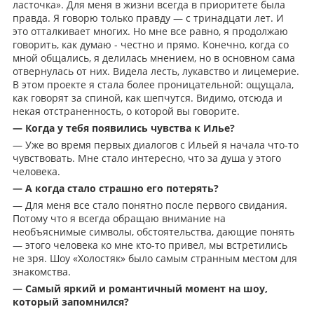
ласточка». Для меня в жизни всегда в приоритете была
правда. Я говорю только правду — с тринадцати лет. И
это отталкивает многих. Но мне все равно, я продолжаю
говорить, как думаю - честно и прямо. Конечно, когда со
мной общались, я делилась мнением, но в основном сама
отвернулась от них. Видела лесть, лукавство и лицемерие.
В этом проекте я стала более проницательной: ощущала,
как говорят за спиной, как шепчутся. Видимо, отсюда и
некая отстраненность, о которой вы говорите.
— Когда у тебя появились чувства к Илье?
— Уже во время первых диалогов с Ильей я начала что-то
чувствовать. Мне стало интересно, что за душа у этого
человека.
— А когда стало страшно его потерять?
— Для меня все стало понятно после первого свидания.
Потому что я всегда обращаю внимание на
необъяснимые символы, обстоятельства, дающие понять
— этого человека ко мне кто-то привел, мы встретились
не зря. Шоу «Холостяк» было самым странным местом для
знакомства.
— Самый яркий и романтичный момент на шоу,
который запомнился?