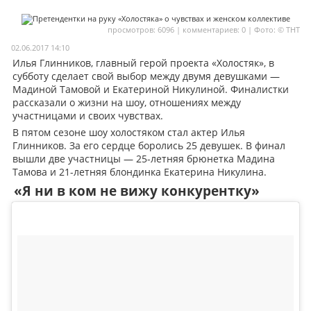
Мои материалы
просмотров: 6096 | комментариев: 0 | Фото: © ТНТ
Мои места
02.06.2017 14:10
Илья Глинников, главный герой проекта «Холостяк», в
Моя личная афиша
субботу сделает свой выбор между двумя девушками —
Мадиной Тамовой и Екатериной Никулиной. Финалистки
Перечитать
рассказали о жизни на шоу, отношениях между
участницами и своих чувствах.
В пятом сезоне шоу холостяком стал актер Илья
Глинников. За его сердце боролись 25 девушек. В финал
вышли две участницы — 25-летняя брюнетка Мадина
Тамова и 21-летняя блондинка Екатерина Никулина.
«Я ни в ком не вижу конкурентку»