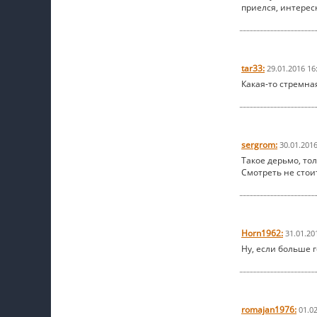
приелся, интересн
tar33:
29.01.2016 16
Какая-то стремная
sergrom:
30.01.2016
Такое дерьмо, тол
Смотреть не стоит.
Horn1962:
31.01.20
Ну, если больше г
romajan1976:
01.0