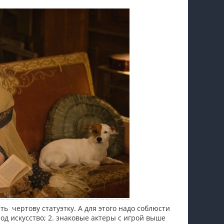
пїЅпїЅпїЅпїЅпїЅпїЅпїЅпїЅпїЅпїЅ
ь чертову статуэтку. А для этого надо соблюсти
од искусство; 2. знаковые актеры с игрой выше