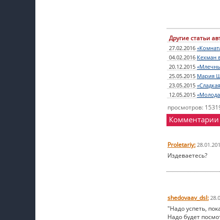
Другие статьи ав
27.02.2016
«Комнат
04.02.2016
Кехман в
20.12.2015
«Млечны
25.05.2015
Мария Ш
23.05.2015
«Сладкая
12.05.2015
«Молодая
просмотров: 1531
Комментарии
Proletariy:
28.01.20
Издеваетесь?
shedovaav_dsl:
28.
"Надо успеть, по
Надо будет посмо