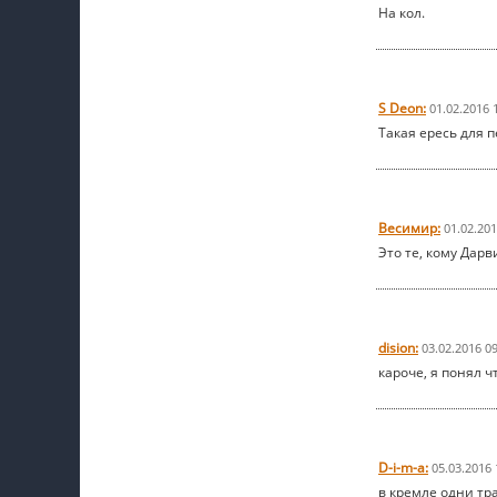
На кол.
S Deon:
01.02.2016 
Такая ересь для 
Весимир:
01.02.201
Это те, кому Дар
dision:
03.02.2016 0
кароче, я понял ч
D-i-m-a:
05.03.2016 
в кремле одни тр