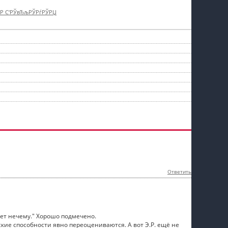
†Р С‘РЎвЂљРЎРѓРЎРЏ
Ответить
дет нечему." Хорошо подмечено.
ские способности явно переоцениваются. А вот Э.Р. ещё не