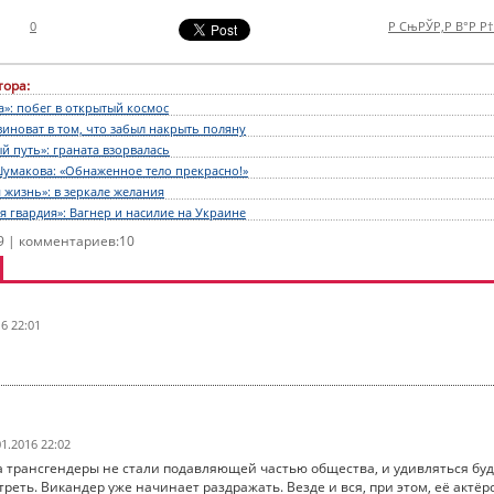
0
Р СњРЎР‚Р В°Р Р
тора:
а»: побег в открытый космос
иноват в том, что забыл накрыть поляну
й путь»: граната взорвалась
умакова: «Обнаженное тело прекрасно!»
 жизнь»: в зеркале желания
 гвардия»: Вагнер и насилие на Украине
9 | комментариев:10
16 22:01
01.2016 22:02
ка трансгендеры не стали подавляющей частью общества, и удивляться бу
треть. Викандер уже начинает раздражать. Везде и вся, при этом, её актёр