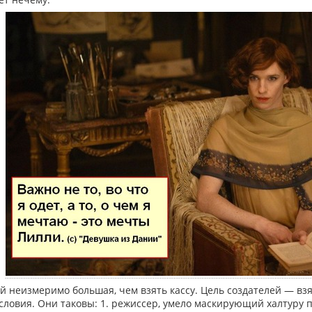
й неизмеримо большая, чем взять кассу. Цель создателей — взят
ловия. Они таковы: 1. режиссер, умело маскирующий халтуру п