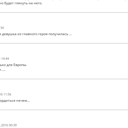
о будет глянуть на него.
:34
 девушка из главного героя получилась ...
 14:44
ько для Европы.
....
16 11:56
ордиться нечем...
2.2016 00:39