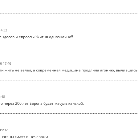
14:32
пендосов и евроопы! Фигня однозначно!!
6 17:46
вин жить не велел, а современная медицина продлила агонию, вылившись 
9:48
то через 200 лет Европа будет масульманской.
19:32
анзгены сидят и нечевожи