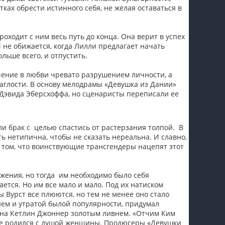
ках обрести истинного себя, не желая оставаться в
оходит с ним весь путь до конца. Она верит в успех
 не обижается, когда Лилли предлагает начать
льше всего, и отпустить.
речение в любви чревато разрушением личности, а
аглости. В основу мелодрамы «Девушка из Дании»
 Дэвида Эберсхоффа, но сценаристы переписали ее
ли брак с целью спастись от растерзания толпой. В
 нетипична, чтобы не сказать нереальна. И славно,
в том, что воинствующие трансгендеры нацепят этот
жения, но тогда им необходимо было себя
ется. Но им все мало и мало. Под их натиском
Вурст все плюются, но тем не менее оно стало
ем и утратой былой популярности, придумал
 на Кетлин Джоннер золотым ливнем. «Отчим Ким
 де родился с душой женщины. Продюсеры «Девушки