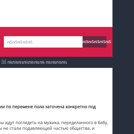
пїЅпїЅпїЅ пїЅпїЅпїЅпїЅпїЅпїЅпїЅ пїЅпїЅ
пїЅпїЅпїЅпїЅпїЅ
пїЅпїЅпїЅпїЅпїЅ
пїЅпїЅпїЅ пїЅпїЅпїЅпїЅпїЅпїЅпїЅ
пїЅпїЅпїЅ пїЅпїЅпїЅпїЅпїЅпїЅпїЅ
ПЇЅПЇЅПЇЅПЇЅПЇЅПЇЅПЇЅ ПЇЅПЇЅПЇЅПЇЅ
пїЅпїЅпїЅ
пїЅпїЅпїЅпїЅпїЅпїЅпїЅпїЅпїЅпїЅпїЅ
пїЅпїЅпїЅ
пїЅпїЅпїЅпїЅпїЅпїЅпїЅпїЅпїЅ
и по перемене пола заточена конкретно под
пїЅпїЅпїЅ пїЅпїЅпїЅпїЅпїЅ
пїЅпїЅпїЅ пїЅпїЅпїЅпїЅпїЅпїЅ
пы идут поглядеть на мужика, переделанного в бабу,
еры не стали подавляющей частью общества, и
пїЅпїЅпїЅпїЅпїЅ