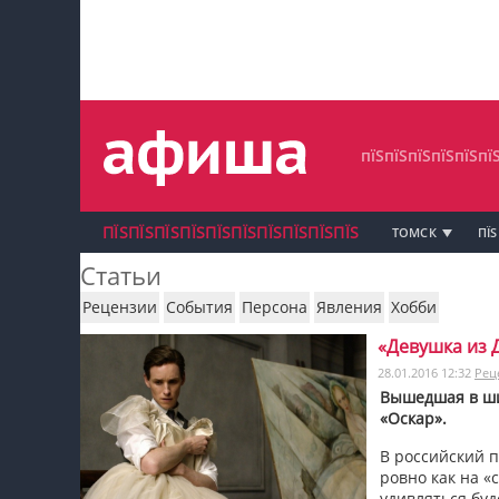
пїЅпїЅпїЅпїЅпїЅпїЅпїЅ
пїЅпїЅпїЅпїЅпїЅпїЅпїЅпїЅ
пїЅпїЅпїЅпїЅпїЅпїЅпїЅ
пїЅпїЅпїЅпїЅпїЅпї
ПЇЅПЇЅПЇЅПЇЅПЇЅПЇЅПЇЅПЇЅПЇЅПЇЅ
ТОМСК
ПЇЅ
Статьи
Рецензии
События
Персона
Явления
Хобби
«Девушка из Д
пїЅпїЅпїЅ пїЅпїЅпїЅпїЅпїЅпїЅпїЅ пїЅпїЅ
28.01.2016 12:32
Рец
пїЅпїЅпїЅпїЅпїЅ
Вышедшая в ши
«Оскар».
пїЅпїЅпїЅ пїЅпїЅпїЅпїЅпїЅпїЅпїЅ
В российский 
ровно как на «
пїЅпїЅпїЅ пїЅпїЅпїЅпїЅпїЅпїЅпїЅ
удивляться буд