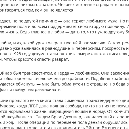
енности, никакого эпатажа. Человек искренне страдает в попыт
ритворяться тем, кем он не является.
адает, но по другой причине — она теряет любимого мужа. Но пр
ремене пола и во всем поддерживает свою вторую половину. И
ю жизнь. Ведь главное в любви — дать то, что нужно другому бо
 любви, и ах, какой урок толерантности? Я вас умоляю. Самоот
 давно уже вылилась в равнодушие к перверсиям, покорность н
ная в 1928 году документальная книга американского писателя
й. Чтобы красотой спасти разврат.
Эйнар был трансвеститом, а Герда — лесбиянкой. Они заключи
 облагорожена, очеловечена до крайности. Подобная крайность
 удастся обмануть, — мне быть обманутой не страшно. Но беда 
флаг и пойдут им размахивать.
вине прошлого века книга стала символом трансгендерного дви
ас же, когда ЛГБТ дана полная свобода, никто на них не покуша
тся нормальная жизнь, извращения вошли в норму. От Кончиты 
рой шоу-бизнеса. Следом Брюс Джоннер, опечаленный старени
й ход. После операции по перемене пола деньги обрушились
овозглашает то же, что и его прародитель Эйгнар Вэгенер: он