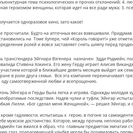
онъюнктурная тема психологических и прочих отклонений; 4. л
ная героизмом женщины, которая идет на все ради мужа; 3. п
олучается одноразовое кино, зато какое!
все просчитали. Будто на аптечных весах взвешивали. Придумав
остановились на Томе Хупере, чей «Король говорит!» уже отм
пределение ролей и вовсе заставляет снять шляпу перед продю
ль трансгендера Эйгнара Вэгенера назначен Эдди Рэдмейн, по
нвалида Стивена Хокинга. Его жену Герду играет Алисия Вика
с участием которой в ближайшие девять месяцев выйдет аж се
кране в роли друга семьи. Вся эта компания переиначивает г
в оду самоотверженной любви и всепрощению.
изнь Эйнгара и Герды была легка и игрива. Однажды молодая 
необратимые последствия. Надев чулки и туфли, Эйнгар испытал
обкая Лилли. «Бог сделал меня Женщиной», — решил Эйнгар, и 
, кроме гадливости, испытаешь к герою, в погоне за самоиден
бе мужское достоинство. Которое, между прочим, неплохо рабо
дмейн так вжился в образ, что главным предметом эмпатии ста
нию глаз, подрагивающей улыбке могли бы позавидовать первые