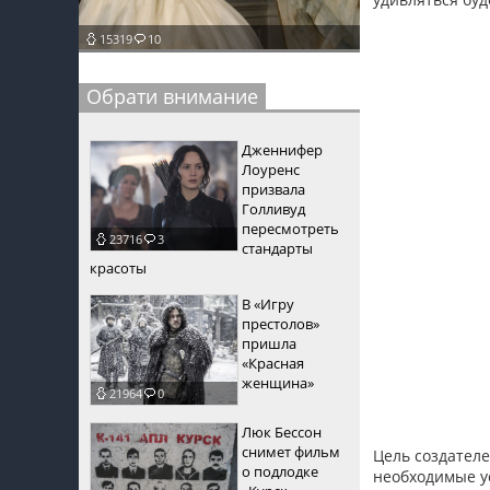
пїЅпїЅпїЅ
15319
10
пїЅпїЅпїЅпїЅпїЅпїЅпїЅпїЅпїЅпїЅпїЅ
Обрати внимание
пїЅпїЅпїЅ
пїЅпїЅпїЅпїЅпїЅпїЅпїЅпїЅпїЅ
Дженнифер
Лоуренс
пїЅпїЅпїЅ пїЅпїЅпїЅпїЅпїЅ
призвала
Голливуд
пїЅпїЅпїЅ пїЅпїЅпїЅпїЅпїЅпїЅ
пересмотреть
23716
3
стандарты
пїЅпїЅпїЅпїЅпїЅ
красоты
В «Игру
пїЅпїЅпїЅпїЅпїЅпїЅпїЅпїЅпїЅпїЅ
престолов»
пришла
«Красная
женщина»
21964
0
Люк Бессон
снимет фильм
Цель создателе
о подлодке
необходимые ус