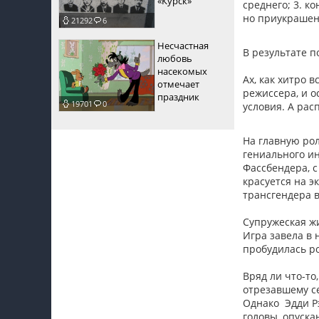
«Курск»
среднего; 3. к
но приукрашен
21292
6
Несчастная
В результате п
любовь
насекомых
Ах, как хитро 
отмечает
режиссера, и 
праздник
19701
0
условия. А рас
На главную ро
гениального и
Фассбендера, 
красуется на э
трансгендера 
Супружеская ж
Игра завела в 
пробудилась р
Вряд ли что-то
отрезавшему се
Однако Эдди Рэ
головы, опуска