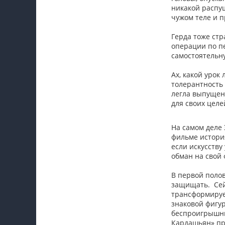
никакой распущ
чужом теле и п
Герда тоже стр
операции по пе
самостоятельну
Ах, какой урок
толерантность
легла выпущен
для своих целе
На самом деле 
фильме история
если искусству
обман на свой 
В первой поло
защищать. Сейч
трансформируе
знаковой фигу
беспроигрышны
Кардашьян» пр