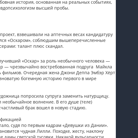
юбовная история, основанная на реальных событиях,
севдопсихологизм высшей пробы.
 проект, взвешивали на аптечных весах кандидатуру
етился «Оскаром», соблюдшим вышеперечисленные
серами: талант плюс скандал.
лучивший «Оскар» за роль необычного человека —
ндэр — чрезвычайно востребованная подруга Майкла
мь фильмов. Очередная жена Джони Деппа Эмбэр Хёрт
рязноватую богемную историю первого в мире
художница попросила супруга заменить натурщицу.
 необычайное волнение. В его душе (теле)
счастливый брак вошел в новую стадию.
тификацией
тало, судя по первым кадрам «Девушки из Дании».
новится чудная Лилли. Походке, жесту, наклону
 дамы светской тусовки. Никакой вульгарности,