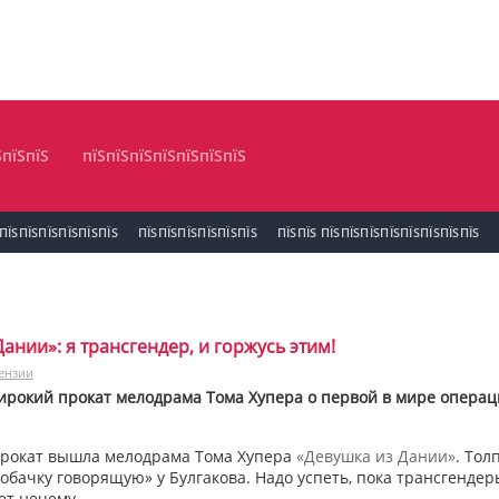
ЅпїЅпїЅ
пїЅпїЅпїЅпїЅпїЅпїЅпїЅ
ПЇЅПЇЅПЇЅПЇЅПЇЅПЇЅ
ПЇЅПЇЅПЇЅПЇЅПЇЅПЇЅ
ПЇЅПЇЅ ПЇЅПЇЅПЇЅПЇЅПЇЅПЇЅПЇЅПЇЅ
ании»: я трансгендер, и горжусь этим!
ензии
рокий прокат мелодрама Тома Хупера о первой в мире операци
прокат вышла мелодрама Тома Хупера
«Девушка из Дании»
. Тол
собачку говорящую» у Булгакова. Надо успеть, пока трансгенд
ет нечему.