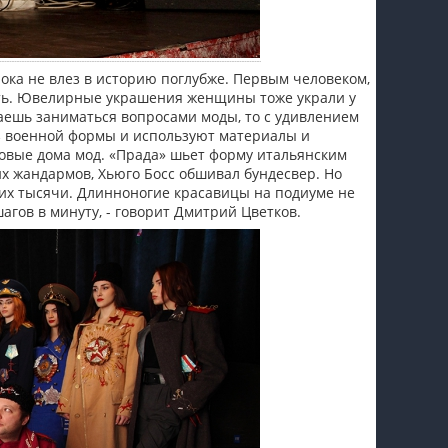
пока не влез в историю поглубже. Первым человеком,
вать. Ювелирные украшения женщины тоже украли у
аешь заниматься вопросами моды, то с удивлением
з военной формы и используют материалы и
вые дома мод. «Прада» шьет форму итальянским
х жандармов, Хьюго Босс обшивал бундесвер. Но
 их тысячи. Длинноногие красавицы на подиуме не
гов в минуту, - говорит Дмитрий Цветков.