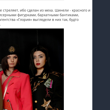
 стреляет, ибо сделан из меха. Шинели - красного и
 бисерными фигурками, бархатными бантиками,
нтства «Глория» выглядели в них так, будто
.