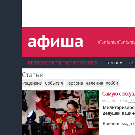
пїЅпїЅпїЅпїЅпїЅпїЅпїЅ
пїЅпїЅпїЅпїЅпїЅпїЅпїЅпїЅ
пїЅпїЅпїЅпїЅпїЅпїЅпїЅ
пїЅпїЅпїЅпїЅпїЅпї
ПЇЅПЇЅПЇЅПЇЅПЇЅПЇЅПЇЅПЇЅПЇЅПЇЅ
ТОМСК
ПЇЅ
Статьи
Рецензии
События
Персона
Явления
Хобби
Самую сексуа
пїЅпїЅпїЅ пїЅпїЅпїЅпїЅпїЅпїЅпїЅ пїЅпїЅ
05.02.2015 11:54
Соб
пїЅпїЅпїЅпїЅпїЅ
Милитаризиров
девушек в шин
пїЅпїЅпїЅ пїЅпїЅпїЅпїЅпїЅпїЅпїЅ
Военная мода о
пїЅпїЅпїЅ пїЅпїЅпїЅпїЅпїЅпїЅпїЅ