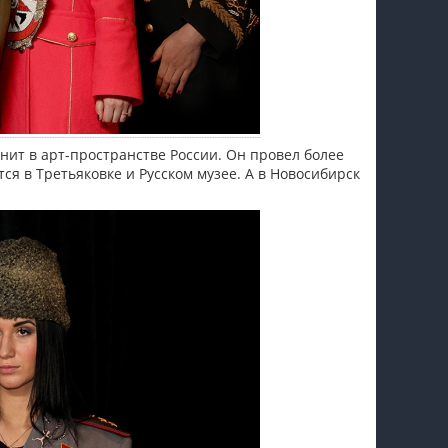
нит в арт-пространстве России. Он провел более
ся в Третьяковке и Русском музее. А в Новосибирск