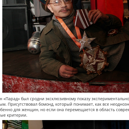
 «Парад» был сродни эксклюзивному показу экспериментальной
м. Присутствовал бомонд, который понимает, как все неодноз
бенно для женщин, но если она перемещается в область соврем
ые критерии.