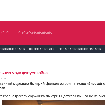
ЅпїЅпїЅ
пїЅпїЅпїЅпїЅпїЅпїЅпїЅ
ПЇЅПЇЅПЇЅПЇЅПЇЅПЇЅ
ПЇЅПЇЅПЇЅПЇЅПЇЅПЇЅ
ПЇЅПЇЅ ПЇЅПЇЅПЇЅПЇЅПЇЅПЇЅПЇЅПЇЅ
льную моду диктует война
ытия
анный модельер Дмитрий Цветков устроил в новосибирской «
ели.
т красноярского художника Дмитрия Цветкова вышла не из окопо