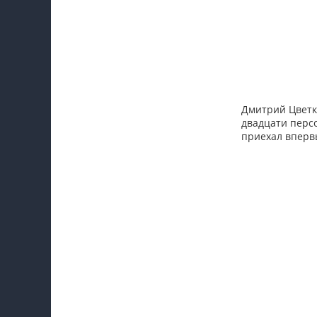
Дмитрий Цветко
двадцати персо
приехал вперв