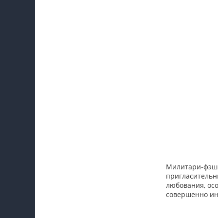
Милитари-фэшн
пригласительны
любования, осо
совершенно ин