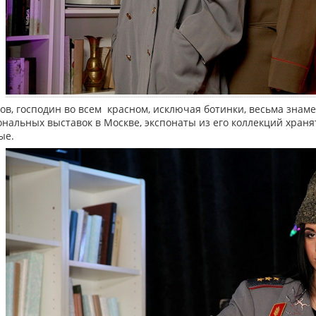
в, господин во всем красном, исключая ботинки, весьма знаме
нальных выставок в Москве, экспонаты из его коллекций хранят
ые.