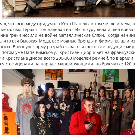
ал, что всю моду придумала Коко Шанель, в том числе и меха, 
меха, был Геракл – он надевал на себя шкуру льва и шел вое
вние греки носили на войне металлические бляхи. Когда начин
, что вся Высокая Мода, все модные бренды и фирмы вышли и
нных. Военную форму разрабатывают и шьют все ведущие миро
а потом уже Папе Римскому. Кристиан Диор шьет на французски
ии Кристиана Диора всего 200-300 моделей ремней, то в армии
ся с офицерами на параде, марширующими по брусчатке 120 ша