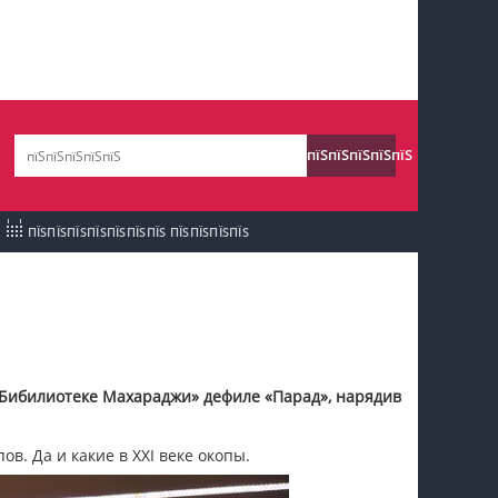
пїЅпїЅпїЅ пїЅпїЅпїЅпїЅпїЅпїЅпїЅ пїЅпїЅ
пїЅпїЅпїЅпїЅпїЅ
пїЅпїЅпїЅпїЅпїЅ
пїЅпїЅпїЅ пїЅпїЅпїЅпїЅпїЅпїЅпїЅ
пїЅпїЅпїЅ пїЅпїЅпїЅпїЅпїЅпїЅпїЅ
ПЇЅПЇЅПЇЅПЇЅПЇЅПЇЅПЇЅ ПЇЅПЇЅПЇЅПЇЅ
пїЅпїЅпїЅ
пїЅпїЅпїЅпїЅпїЅпїЅпїЅпїЅпїЅпїЅпїЅ
пїЅпїЅпїЅ
пїЅпїЅпїЅпїЅпїЅпїЅпїЅпїЅпїЅ
Бибилиотеке Махараджи» дефиле «Парад», нарядив
пїЅпїЅпїЅ пїЅпїЅпїЅпїЅпїЅ
пїЅпїЅпїЅ пїЅпїЅпїЅпїЅпїЅпїЅ
в. Да и какие в XXI веке окопы.
пїЅпїЅпїЅпїЅпїЅ