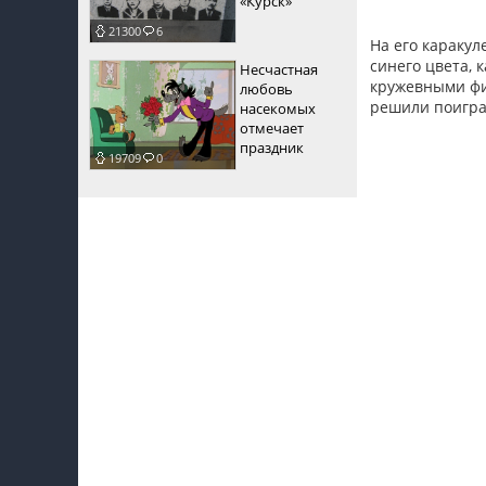
«Курск»
21300
6
На его каракул
синего цвета, 
Несчастная
кружевными фи
любовь
решили поиграт
насекомых
отмечает
праздник
19709
0