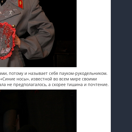
ами, потому и называет себя пауком-рукодельником.
«Синие носы», известной во всем мире своими
а не предполагалось, а скорее тишина и почтение.