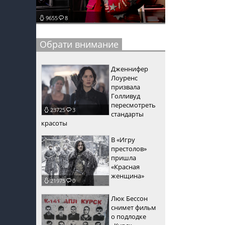
пїЅпїЅпїЅ
9655
8
пїЅпїЅпїЅпїЅпїЅпїЅпїЅпїЅпїЅпїЅпїЅ
Обрати внимание
пїЅпїЅпїЅ
пїЅпїЅпїЅпїЅпїЅпїЅпїЅпїЅпїЅ
Дженнифер
Лоуренс
пїЅпїЅпїЅ пїЅпїЅпїЅпїЅпїЅ
призвала
Голливуд
пїЅпїЅпїЅ пїЅпїЅпїЅпїЅпїЅпїЅ
пересмотреть
23725
3
стандарты
пїЅпїЅпїЅпїЅпїЅ
красоты
В «Игру
пїЅпїЅпїЅпїЅпїЅпїЅпїЅпїЅпїЅпїЅ
престолов»
пришла
«Красная
женщина»
21975
0
Люк Бессон
снимет фильм
о подлодке