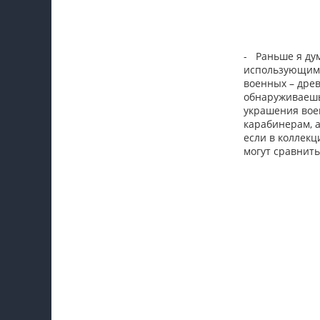
- Раньше я дум
использующим 
военных – дре
обнаруживаешь
украшения вое
карабинерам, 
если в коллекц
могут сравнить