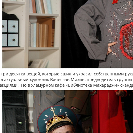
 три десятка вещей, которые сшил и украсил собственными рук
ил актуальный художник Вячеслав Мизин, предводитель группы 
акциями. Но в хламурном кафе «Библиотека Махараджи» скандал