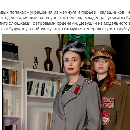
евых папахах – украшения из жемчуга и перьев, «калашников» не
как одеялки, мягкие на ощупь, как пеленка младенца, утыканы
нтифлюшками, фетровыми орденами. Девушки из модельного аге
ь в будуарную войнушку, пока их мужья-генералы курят трубку