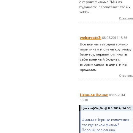
о героях фильма "Мы из
будущего". "Копатели" это их
хобби.
Ответить
webcreate2:
08.05.2014 15:56
Все войны выгодны только
политикам и очень крупному
бизнесу, первым отпилить
себе военный бюджет,
вторым сделать деньги на
продаже.
Ответить
Няшная Нюша:
08.05.2014
16:10
Цитата(Via_Gv @ 8.5.2014, 14:06)
Фильм «Черные копатели» -
это где такой фильм?
Первый раз слышу.