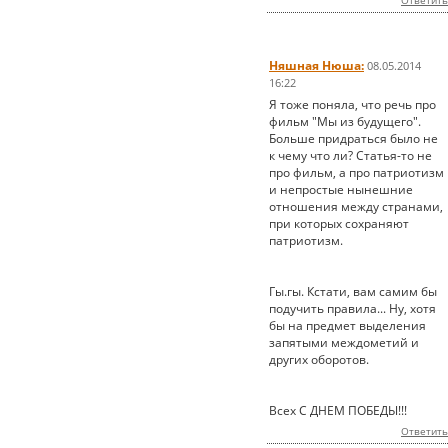
Ответить
Няшная Нюша:
08.05.2014
16:22
Я тоже поняла, что речь про
фильм "Мы из будущего".
Больше придраться было не
к чему что ли? Статья-то не
про фильм, а про патриотизм
и непростые нынешние
отношения между странами,
при которых сохраняют
патриотизм.
Гы.гы. Кстати, вам самим бы
подучить правила... Ну, хотя
бы на предмет выделения
запятыми междометий и
других оборотов.
Всех С ДНЕМ ПОБЕДЫ!!!
Ответить