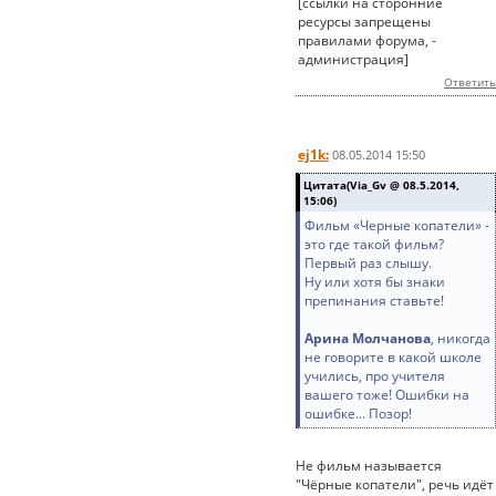
[ссылки на сторонние
ресурсы запрещены
правилами форума, -
администрация]
Ответить
ej1k:
08.05.2014 15:50
Цитата(Via_Gv @ 08.5.2014,
15:06)
Фильм «Черные копатели» -
это где такой фильм?
Первый раз слышу.
Ну или хотя бы знаки
препинания ставьте!
Арина Молчанова
, никогда
не говорите в какой школе
учились, про учителя
вашего тоже! Ошибки на
ошибке... Позор!
Не фильм называется
"Чёрные копатели", речь идёт