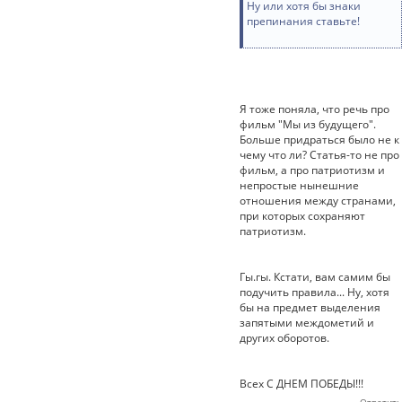
Ну или хотя бы знаки
препинания ставьте!
Я тоже поняла, что речь про
фильм "Мы из будущего".
Больше придраться было не к
чему что ли? Статья-то не про
фильм, а про патриотизм и
непростые нынешние
отношения между странами,
при которых сохраняют
патриотизм.
Гы.гы. Кстати, вам самим бы
подучить правила... Ну, хотя
бы на предмет выделения
запятыми междометий и
других оборотов.
Всех С ДНЕМ ПОБЕДЫ!!!