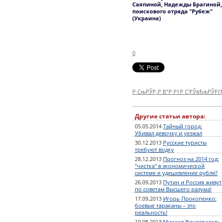
Саяпиной, Надежды Брагиной,
поискового отряда "Рубеж"
(Украина)
0
Р СњРЎР‚Р В°Р Р†Р С‘РЎвЂљРЎР
Другие статьи автора:
05.05.2014
Тайный город:
Убивал девочку и уезжал
30.12.2013
Русские туристы
требуют водку
28.12.2013
Прогноз на 2014 год:
"чистка" в экономической
системе и удешевление рубля?
26.09.2013
Путин и Россия живут
по советам Высшего разума!
17.09.2013
Игорь Прокопенко:
боевые тараканы – это
реальность!