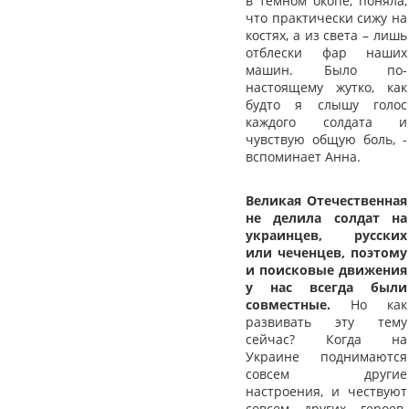
в темном окопе, поняла,
что практически сижу на
костях, а из света – лишь
отблески фар наших
машин. Было по-
настоящему жутко, как
будто я слышу голос
каждого солдата и
чувствую общую боль, -
вспоминает Анна.
Великая Отечественная
не делила солдат на
украинцев, русских
или чеченцев, поэтому
и поисковые движения
у нас всегда были
совместные.
Но как
развивать эту тему
сейчас? Когда на
Украине поднимаются
совсем другие
настроения, и чествуют
совсем других героев.