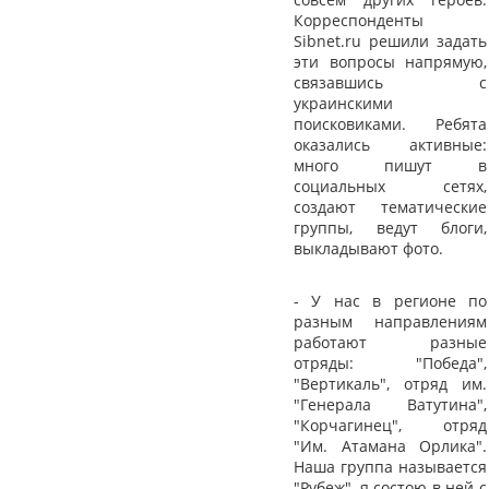
Корреспонденты
Sibnet.ru решили задать
эти вопросы напрямую,
связавшись с
украинскими
поисковиками. Ребята
оказались активные:
много пишут в
социальных сетях,
создают тематические
группы, ведут блоги,
выкладывают фото.
- У нас в регионе по
разным направлениям
работают разные
отряды: "Победа",
"Вертикаль", отряд им.
"Генерала Ватутина",
"Корчагинец", отряд
"Им. Атамана Орлика".
Наша группа называется
"Рубеж", я состою в ней с