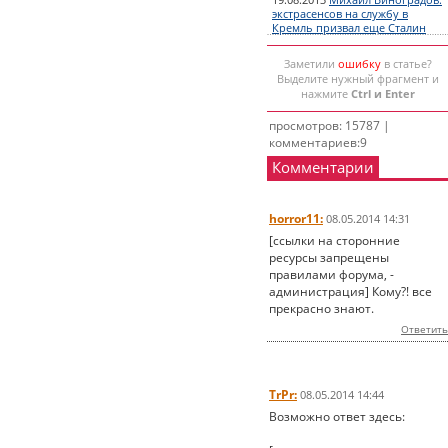
19.08.2013
Михаил Виноградов:
экстрасенсов на службу в
Кремль призвал еще Сталин
Заметили
ошибку
в статье?
Выделите нужный фрагмент и
нажмите
Ctrl и Enter
просмотров: 15787 |
комментариев:9
Комментарии
horror11:
08.05.2014 14:31
[ссылки на сторонние
ресурсы запрещены
правилами форума, -
администрация] Кому?! все
прекрасно знают.
Ответить
TrPr:
08.05.2014 14:44
Возможно ответ здесь: