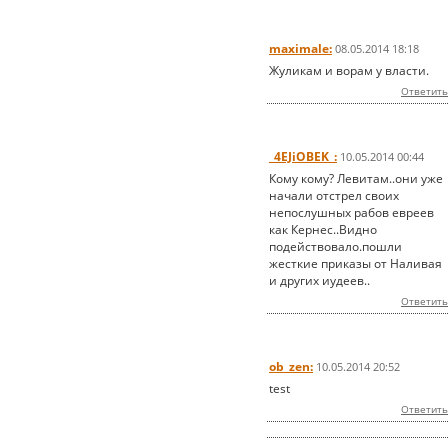
maximale:
08.05.2014 18:18
Жуликам и ворам у власти.
Ответить
_4EJiOBEK_:
10.05.2014 00:44
Кому кому? Левитам..они уже
начали отстрел своих
непослушных рабов евреев
как Кернес..Видно
подействовало.пошли
жесткие приказы от Наливая
и других иудеев..
Ответить
ob_zen:
10.05.2014 20:52
test
Ответить