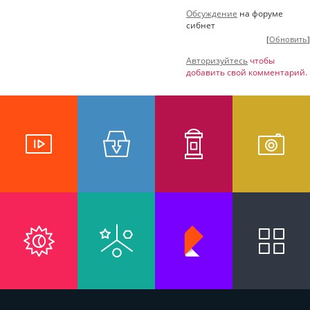
Обсуждение
на форуме
сибнет
[
Обновить
]
Авторизуйтесь
чтобы
добавить свой комментарий.