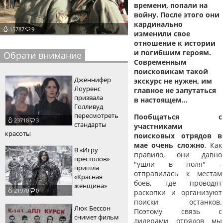
времени, попали на
пїЅпїЅпїЅпїЅпїЅпїЅпїЅпїЅпїЅпїЅ
пїЅпїЅпїЅ
войну. После этого они
кардинально
15787
9
пїЅпїЅпїЅпїЅпїЅпїЅпїЅпїЅпїЅпїЅпїЅ
изменили свое
отношение к истории
пїЅпїЅпїЅ
и погибшим героям.
Обрати внимание
Современным
пїЅпїЅпїЅпїЅпїЅпїЅпїЅпїЅпїЅ
поисковикам такой
Дженнифер
экскурс не нужен, им
пїЅпїЅпїЅ пїЅпїЅпїЅпїЅпїЅ
Лоуренс
главное не запутаться
призвала
в настоящем…
пїЅпїЅпїЅ пїЅпїЅпїЅпїЅпїЅпїЅ
Голливуд
пересмотреть
Пообщаться с
23718
3
пїЅпїЅпїЅпїЅпїЅ
стандарты
участниками
красоты
поисковых отрядов в
пїЅпїЅпїЅпїЅпїЅпїЅпїЅпїЅпїЅпїЅ
мае очень сложно
. Как
В «Игру
правило, они давно
престолов»
"ушли в поля" -
пришла
отправилась к местам
«Красная
боев, где проводят
женщина»
21970
0
раскопки и организуют
поиски останков.
Люк Бессон
Поэтому связь с
снимет фильм
лидерами отрядов мы