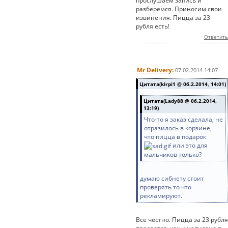
прослушаем запись и
разберемся. Приносим свои
извинения. Пицца за 23
рубля есть!
Ответить
Mr Delivery:
07.02.2014 14:07
Цитата(kirpi1 @ 06.2.2014, 14:01)
Цитата(Lady88 @ 06.2.2014,
13:19)
Что-то я заказ сделала, не
отразилось в корзине,
что пицца в подарок
или это для
мальчиков только?
думаю сибнету стоит
проверять то что
рекламируют.
Все честно. Пицца за 23 рубля