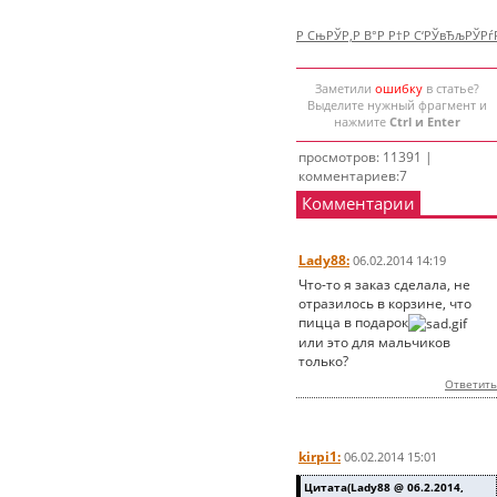
Р СњРЎР‚Р В°Р Р†Р С‘РЎвЂљРЎР
Заметили
ошибку
в статье?
Выделите нужный фрагмент и
нажмите
Ctrl и Enter
просмотров: 11391 |
комментариев:7
Комментарии
Lady88:
06.02.2014 14:19
Что-то я заказ сделала, не
отразилось в корзине, что
пицца в подарок
или это для мальчиков
только?
Ответить
kirpi1:
06.02.2014 15:01
Цитата(Lady88 @ 06.2.2014,