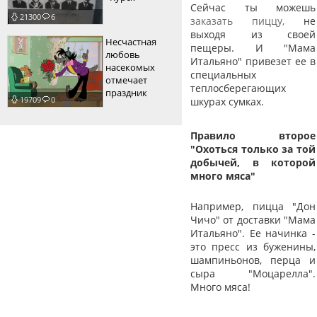
Сейчас ты можешь
21300
6
заказать пиццу,
не
выходя из своей
Несчастная
пещеры. И "Мама
любовь
Итальяно" привезет ее в
насекомых
специальных
отмечает
теплосберегающих
праздник
19709
0
шкурах сумках.
Правило второе
"Охоться только за той
добычей, в которой
много мяса"
Например, пицца "Дон
Чичо" от доставки "Мама
Итальяно". Ее начинка -
это пресс из буженины,
шампиньонов, перца и
сыра "Моцарелла".
Много мяса!