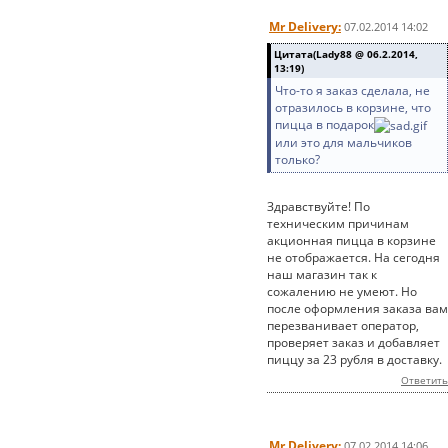
Mr Delivery:
07.02.2014 14:02
Цитата(Lady88 @ 06.2.2014,
13:19)
Что-то я заказ сделала, не
отразилось в корзине, что
пицца в подарок
или это для мальчиков
только?
Здравствуйте! По
техническим причинам
акционная пицца в корзине
не отображается. На сегодня
наш магазин так к
сожалению не умеют. Но
после оформления заказа вам
перезванивает оператор,
проверяет заказ и добавляет
пиццу за 23 рубля в доставку.
Ответить
Mr Delivery:
07.02.2014 14:06