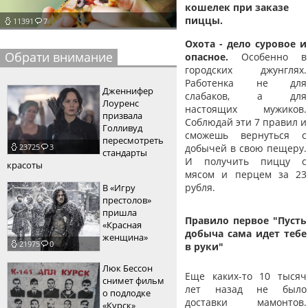
кошелек при заказе
пїЅпїЅпїЅпїЅпїЅпїЅпїЅпїЅпїЅпїЅ
пїЅпїЅпїЅ
пиццы.
11391
7
Охота - дело суровое и
пїЅпїЅпїЅпїЅпїЅпїЅпїЅпїЅпїЅпїЅпїЅ
Обрати внимание
опасное.
Особенно в
пїЅпїЅпїЅ
городских джунглях.
Работенка не для
Дженнифер
пїЅпїЅпїЅпїЅпїЅпїЅпїЅпїЅпїЅ
слабаков, а для
Лоуренс
настоящих мужиков.
призвала
пїЅпїЅпїЅ пїЅпїЅпїЅпїЅпїЅ
Соблюдай эти 7 правил и
Голливуд
сможешь вернуться с
пересмотреть
пїЅпїЅпїЅ пїЅпїЅпїЅпїЅпїЅпїЅ
добычей в свою пещеру.
23725
3
стандарты
И получить пиццу с
красоты
пїЅпїЅпїЅпїЅпїЅ
мясом и перцем за 23
рубля.
В «Игру
пїЅпїЅпїЅпїЅпїЅпїЅпїЅпїЅпїЅпїЅ
престолов»
пришла
Правило первое "Пусть
«Красная
добыча сама идет тебе
женщина»
21975
0
в руки"
Люк Бессон
Еще каких-то 10 тысяч
снимет фильм
лет назад не было
о подлодке
доставки мамонтов.
«Курск»