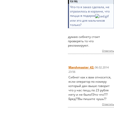
13:19)
Что-то я заказ сделала, не
отразилось в корзине, что
пицца в подарок
или это для мальчиков
только?
думаю сибнету стоит
проверять то что
рекламируют.
Ответить
Marshmaster_42:
06.02.2014
23:56
Сибнет как к вам относится,
если оператор по номеру
который дан выше говорит
что у нас пицц по 23 рубля
нету и не было!!Это что???
Бред??Вы пишите чушь??
Ответить