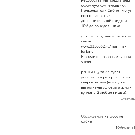
неудобства мы предлагаем
скромную компенсацию.
Пользователи Сибнет могут
воспользоваться
дополнительной скидкой
10% до понедельника.
Для этого сделайте заказ на
сайте
www.3250502.ru/mamma-
italiano
И введите название купона
sibnet
p.s. Пиццу за 23 рубля
добавит оператор во время
сверки заказа (если у вас
выполнены условия акции -
куплены 2 любые пиццы).
Ответить
Обсуждение
на форуме
сибнет
[
Обновить
]