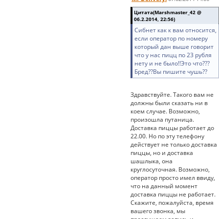
Цитата(Marshmaster_42 @
06.2.2014, 22:56)
Сибнет как к вам относится,
если оператор по номеру
который дан выше говорит
что у нас пицц по 23 рубля
нету и не было!!Это что???
Бред??Вы пишите чушь??
Здравствуйте. Такого вам не
должны были сказать ни в
коем случае. Возможно,
произошла путаница.
Доставка пиццы работает до
22.00. Но по эту телефону
действует не только доставка
пиццы, но и доставка
шашлыка, она
круглосуточная. Возможно,
оператор просто имел ввиду,
что на данный момент
доставка пиццы не работает.
Скажите, пожалуйста, время
вашего звонка, мы