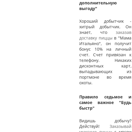
дополнительную
выгоду"
Хороший добытчик -
хитрый добытчик. Он
знает, что
заказав
доставку пиццы
в "Мама
Итальяно", он получит
бонус 10% на личный
счет. Счет привязан к
телефону. Никаких
дисконтных карт,
выпадывающих из
портмоне во время
охоты.
Правило седьмое и
самое важное "Будь
быстр"
Видишь добычу?
Действуй!
Заказывай
мужскую пиццу
с мясом