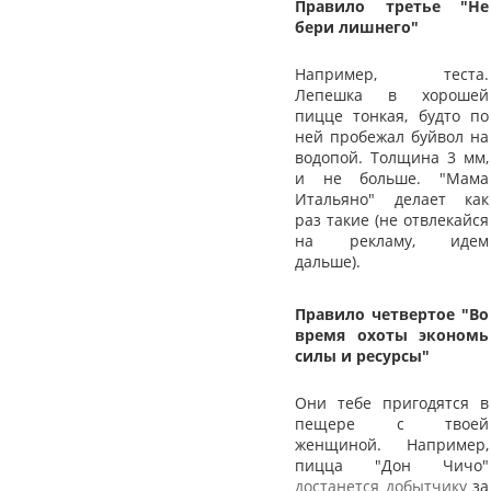
Правило третье "Не
бери лишнего"
Например, теста.
Лепешка в хорошей
пицце тонкая, будто по
ней пробежал буйвол на
водопой. Толщина 3 мм,
и не больше. "Мама
Итальяно" делает как
раз такие (не отвлекайся
на рекламу, идем
дальше).
Правило четвертое "Во
время охоты экономь
силы и ресурсы"
Они тебе пригодятся в
пещере с твоей
женщиной. Например,
пицца "Дон Чичо"
достанется добытчику
за