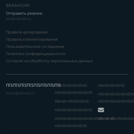
ВАКАНСИИ
Отправить резюме:
job@sibnet.ru
Правила цитирования
Правила комментирования
Пользовательское соглашение
Политика конфиденциальности
Согласие на обработку персональных данных
ПЇЅПЇЅПЇЅПЇЅПЇЅПЇЅПЇЅПЇЅ
пїЅпїЅпїЅпїЅпїЅпїЅ
пїЅпїЅпїЅпїЅпїЅ
пїЅпїЅпїЅпїЅпїЅпїЅпїЅ
mors@sibnet.ru
пїЅпїЅпїЅпїЅпїЅпїЅпї
Sibnet-пїЅпїЅпїЅпїЅ
пїЅпїЅпїЅпїЅпїЅпїЅпї
пїЅпїЅпїЅпїЅпїЅпїЅпїЅ
пїЅпїЅпїЅпїЅпїЅпїЅпїЅпїЅпїЅпїЅпїЅ
Sibnet пїЅпїЅпїЅпїЅп
пїЅпїЅпїЅпїЅпїЅпїЅ