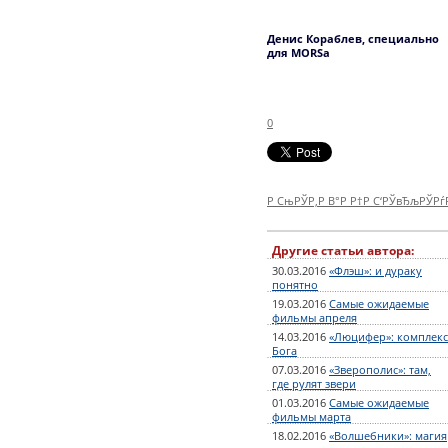
Денис Кораблев, специально
для MORSa
0
Р СњРЎР‚Р В°Р Р†Р С‘РЎвЂљРЎР
Другие статьи автора:
30.03.2016
«Флэш»: и дураку
понятно
19.03.2016
Самые ожидаемые
фильмы апреля
14.03.2016
«Люцифер»: комплекс
Бога
07.03.2016
«Зверополис»: там,
где рулят звери
01.03.2016
Самые ожидаемые
фильмы марта
18.02.2016
«Волшебники»: магия