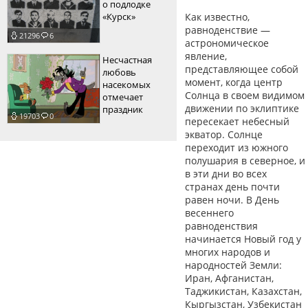
о подлодке
«Курск»
Как известно,
равноденствие —
21296
6
астрономическое
явление,
Несчастная
представляющее собой
любовь
момент, когда центр
насекомых
Солнца в своем видимом
отмечает
движении по эклиптике
праздник
19703
0
пересекает небесный
экватор. Солнце
переходит из южного
полушария в северное, и
в эти дни во всех
странах день почти
равен ночи. В День
весеннего
равноденствия
начинается Новый год у
многих народов и
народностей Земли:
Иран, Афганистан,
Таджикистан, Казахстан,
Кыргызстан, Узбекистан