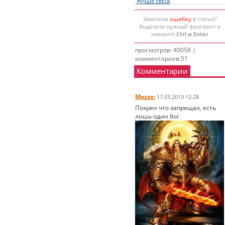
лучше секса
Заметили
ошибку
в статье?
Выделите нужный фрагмент и
нажмите
Ctrl и Enter
просмотров: 40058 |
комментариев:51
Комментарии
Mezze:
17.03.2013 12:28
Похрен что запрещал, есть
лишь один бог.