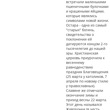
встречали маленькими
пшеничными булочками
и крашеными яйцами,
которые являлись
символами новой жизни.
Остара - одна из самый
"старых" богинь,
свидетельства о
поклонении ей
датируются концом 2-го
тысячелетия до нашей
эры. Христианская
церковь приурочила к
весеннему
равноденствию
праздник Благовещения
(25 марта у католиков, 7
апреля по новому стилю
у православных).
Славяне же отмечали
окончание зимы и
приход весны 22 марта.
Этот день назывался
Жаворонки (в честь