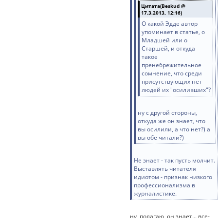
Цитата(Beskud @
17.3.2013, 12:16)
О какой Эдде автор
упоминает в статье, о
Младшей или о
Старшей, и откуда
такое
пренебрежительное
сомнение, что среди
присутствующих нет
людей их "осиливших"?
ну с другой стороны,
откуда же он знает, что
вы осилили, а что нет?) а
вы обе читали?)
Не знает - так пусть молчит.
Выставлять читателя
идиотом - признак низкого
профессионализма в
журналистике.
ну, полагаю, он знает... все-