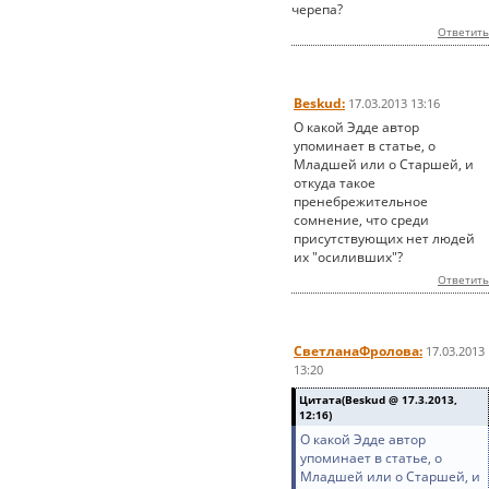
черепа?
Ответить
Beskud:
17.03.2013 13:16
О какой Эдде автор
упоминает в статье, о
Младшей или о Старшей, и
откуда такое
пренебрежительное
сомнение, что среди
присутствующих нет людей
их "осиливших"?
Ответить
СветланаФролова:
17.03.2013
13:20
Цитата(Beskud @ 17.3.2013,
12:16)
О какой Эдде автор
упоминает в статье, о
Младшей или о Старшей, и