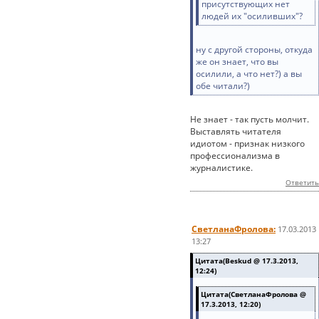
присутствующих нет
людей их "осиливших"?
ну с другой стороны, откуда
же он знает, что вы
осилили, а что нет?) а вы
обе читали?)
Не знает - так пусть молчит.
Выставлять читателя
идиотом - признак низкого
профессионализма в
журналистике.
Ответить
СветланаФролова:
17.03.2013
13:27
Цитата(Beskud @ 17.3.2013,
12:24)
Цитата(СветланаФролова @
17.3.2013, 12:20)