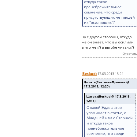
откуда такое
пренебрежительное
сомнение, что среди
присутствующих нет людей
их "осиливших"?
ну с другой стороны, откуда
же он знает, что вы осилили,
а что нет?) а вы обе читали?)
Ответить
Beskud:
17.03.2013 13:24
Цитата(СветланаФролова @
17.3.2013, 12:20)
Цитата(Beskud @ 17.3.2013,
12:16)
О какой Эдде автор
упоминает в статье, о
Младшей или о Старшей,
и откуда такое
пренебрежительное
сомнение, что среди