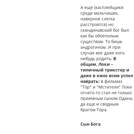
А еще (касплейщики
среди мальчишек,
наверное слегка
расстроятся) но
скандинавский бог был
как бы обоеполым
существом. То бишь
андрогином. И при
случае мог даже кого-
нибудь родить.
В
общем, Локи –
типичный трикстер и
даже в кино всем успел
наврать:
в фильмах
"Тор" и "Мстители" Локи
отчего-то стал не только
приемным сыном Одина,
да еще и сводным
братом Тора.
Сын Бога