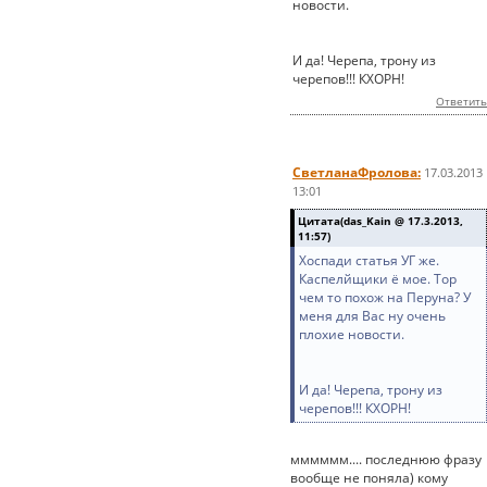
новости.
И да! Черепа, трону из
черепов!!! КХОРН!
Ответить
СветланаФролова:
17.03.2013
13:01
Цитата(das_Kain @ 17.3.2013,
11:57)
Хоспади статья УГ же.
Каспелйщики ё мое. Тор
чем то похож на Перуна? У
меня для Вас ну очень
плохие новости.
И да! Черепа, трону из
черепов!!! КХОРН!
мммммм.... последнюю фразу
вообще не поняла) кому