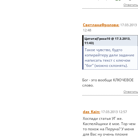
Ответить
СветланаФролова:
17.03.2013
12:48
Цитата(Гроза10 @ 17.3.2013,
11:43)
Такое чувство, будто
копирайтеру дали задание
написать текст с ключом
"бог" (можно склонять).
Бог - это вообще КЛЮЧЕВОЕ
слово.
Ответить
das_Kain:
17.03.2013 12:57
Хоспади статья УГ же.
Каспелйщики ё мое. Тор чем
то похож на Перуна? У меня
для Вас ну очень плохие