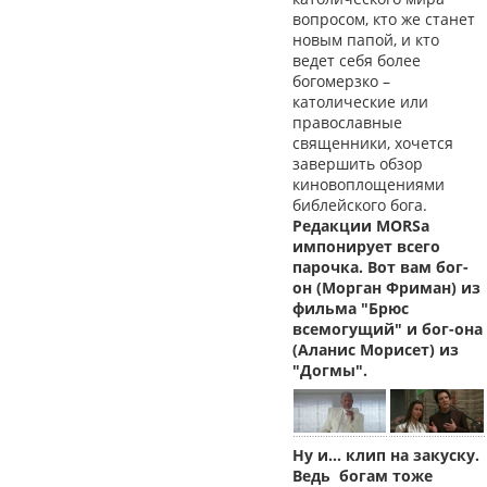
вопросом, кто же станет
новым папой, и кто
ведет себя более
богомерзко –
католические или
православные
священники, хочется
завершить обзор
киновоплощениями
библейского бога.
Редакции MORSa
импонирует всего
парочка. Вот вам бог-
он (Морган Фриман) из
фильма "Брюс
всемогущий" и бог-она
(Аланис Морисет) из
"Догмы".
Ну и… клип на закуску.
Ведь богам тоже