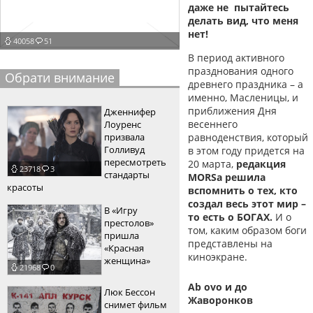
даже не пытайтесь
пїЅпїЅпїЅпїЅпїЅпїЅпїЅпїЅпїЅпїЅ
пїЅпїЅпїЅ
делать вид, что меня
нет!
40058
51
пїЅпїЅпїЅпїЅпїЅпїЅпїЅпїЅпїЅпїЅпїЅ
В период активного
пїЅпїЅпїЅ
празднования одного
Обрати внимание
древнего праздника – а
пїЅпїЅпїЅпїЅпїЅпїЅпїЅпїЅпїЅ
именно, Масленицы, и
приближения Дня
Дженнифер
пїЅпїЅпїЅ пїЅпїЅпїЅпїЅпїЅ
весеннего
Лоуренс
призвала
равноденствия, который
пїЅпїЅпїЅ пїЅпїЅпїЅпїЅпїЅпїЅ
Голливуд
в этом году придется на
пересмотреть
20 марта,
редакция
23718
3
пїЅпїЅпїЅпїЅпїЅ
стандарты
MORSa решила
красоты
вспомнить о тех, кто
пїЅпїЅпїЅпїЅпїЅпїЅпїЅпїЅпїЅпїЅ
создал весь этот мир –
В «Игру
то есть о БОГАХ.
И о
престолов»
том, каким образом боги
пришла
представлены на
«Красная
киноэкране.
женщина»
21968
0
Ab ovo и до
Люк Бессон
Жаворонков
снимет фильм