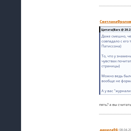
СветланаФролов
Цитата(Bars @ 20.2.
Даже смешно, че
совпадало с его
Патиссона)
То, что у знаме
чувствах почита
страницы)
Можно ведь было
вообще не форма
А у вас "журнал
пять? а вы считат
данила94:
08.04.2