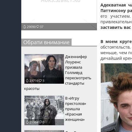
Адекватная ч
пїЅпїЅпїЅ
Паттинсону р
его участием
пїЅпїЅпїЅпїЅпїЅпїЅпїЅпїЅпїЅпїЅпїЅ
привлекательн
29090
37
заставить вас
пїЅпїЅпїЅ
пїЅпїЅпїЅпїЅпїЅпїЅпїЅпїЅпїЅ
Обрати внимание
В моем круге
обстоятельств
пїЅпїЅпїЅ пїЅпїЅпїЅпїЅпїЅ
меньше, чем п
Дженнифер
дичайший крен
пїЅпїЅпїЅ пїЅпїЅпїЅпїЅпїЅпїЅ
Лоуренс
призвала
пїЅпїЅпїЅпїЅпїЅ
Голливуд
пересмотреть
23716
3
пїЅпїЅпїЅпїЅпїЅпїЅпїЅпїЅпїЅпїЅ
стандарты
красоты
В «Игру
престолов»
пришла
«Красная
женщина»
21964
0