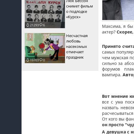
Люк Бессон
снимет фильм
о подлодке
«Курск»
21293
6
Максима, я бы
актер?
Скорее,
Несчастная
любовь
Принято счита
насекомых
отмечает
самых популярн
праздник
чем мужская п
19703
0
сильно за абс
форумов пла
вампира.
Авто
Вот мнение ю
все с ума пос
назвать невоз
расчесываться 
От кого вы фа
он просто "чуд
А девушка с 