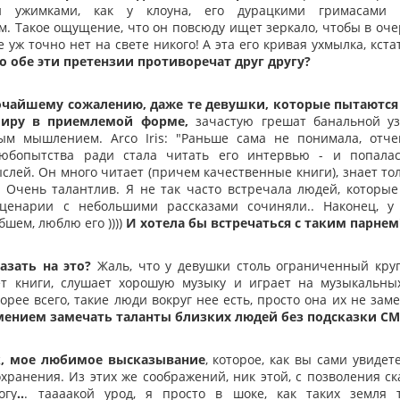
и ужимками, как у клоуна, его дурацкими гримасами
. Такое ощущение, что он повсюду ищет зеркало, чтобы в оче
е уж точно нет на свете никого! А эта его кривая ухмылка, кста
то обе эти претензии противоречат друг другу?
очайшему сожалению, даже те девушки, которые пытаютс
миру в приемлемой форме,
зачастую грешат банальной уз
ым мышлением. Arco Iris: "Раньше сама не понимала, отче
Любопытства ради стала читать его интервью - и попалас
лей. Он много читает (причем качественные книги), знает тол
. Очень талантлив. Я не так часто встречала людей, которые
сценарии с небольшими рассказами сочиняли.. Наконец, у
бшем, люблю его ))))
И хотела бы встречаться с таким парнем
азать на это?
Жаль, что у девушки столь ограниченный круг
т книги, слушает хорошую музыку и играет на музыкальных
орее всего, такие люди вокруг нее есть, просто она их не зам
мением замечать таланты близких людей без подсказки С
к, мое любимое высказывание
, которое, как вы сами увидет
хранения. Из этих же соображений, ник этой, с позволения ска
огу
..
. таааакой урод, я просто в шоке, как таких земля