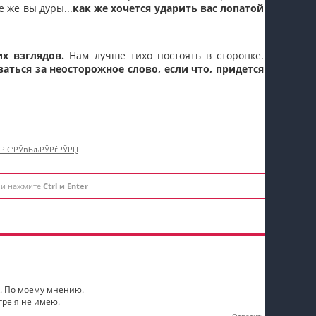
е же вы дуры...
как же хочется ударить вас лопатой
х взглядов.
Нам лучше тихо постоять в сторонке.
ваться за неосторожное слово, если что, придется
†Р С‘РЎвЂљРЎРѓРЎРЏ
 и нажмите
Ctrl и Enter
ху. По моему мнению.
гре я не имею.