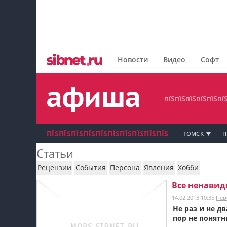
пїЅпїЅпїЅпїЅпїЅпїЅпїЅ
пїЅпїЅпїЅпїЅпїЅпїЅпїЅпїЅ
Новости
Видео
Софт
пїЅпїЅпїЅпїЅпїЅпїЅпїЅ
пїЅпїЅпїЅпїЅпїЅпї
ПЇЅПЇЅПЇЅПЇЅПЇЅПЇЅПЇЅПЇЅПЇЅПЇЅ
ТОМСК
П
Статьи
пїЅпїЅпїЅ пїЅпїЅпїЅпїЅпїЅпїЅпїЅ пїЅпїЅ
Рецензии
События
Персона
Явления
Хобби
пїЅпїЅпїЅпїЅпїЅ
Все ненавид
14.02.2013 10:35
Пер
пїЅпїЅпїЅ пїЅпїЅпїЅпїЅпїЅпїЅпїЅ
Не раз и не д
пор не понят
пїЅпїЅпїЅ пїЅпїЅпїЅпїЅпїЅпїЅпїЅ