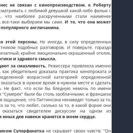
знес не связан с кинопроизводством, к Роберту
пїЅпїЅпїЅпїЅпїЅпїЅпїЅпїЅпїЅпїЅ
сматривать с любимой девушкой какой-либо фильм с
м, что наиболее раскрученными стали наименее
, все-таки выбираем мы сами.
И то, что она может
 популярного англичанина.
о этой персоны.
Но иногда, в силу определенных
стником подобных разговоров. И поверьте, гораздо
внезапный, крайне эмоционально окрашенный отклик,
гики и здравого смысла.
дают за смазливость.
Режиссера привлекла именно
, как убедительно доказала практика кинопроката и
ределенной возрастной категорией определенной
оказаться в нужное время в нужном месте и сделать
о. Не факт, что если бы бледную немочь по имени
ых "Сумерек" были бы столь заоблачными, и франшиза
 ощущение, что Паттинсона ненавидят только за то,
 за то, что любят, сколько за то, в какой форме они
 оказаться свидетелем дискуссии на одном из
 юных дев навеки хранятся в моем сердце.
ником Суперфанатка
не скрывает своих чувств: "Он