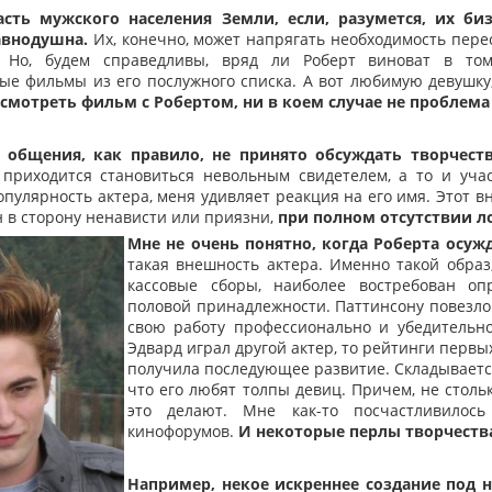
асть мужского населения Земли, если, разумется, их би
авнодушна.
Их, конечно, может напрягать необходимость пере
. Но, будем справедливы, вряд ли Роберт виноват в то
ые фильмы из его послужного списка. А вот любимую девушку
 смотреть фильм с Робертом, ни в коем случае не проблема
 общения, как правило, не принято обсуждать творчеств
, приходится становиться невольным свидетелем, а то и уча
опулярность актера, меня удивляет реакция на его имя. Этот 
 в сторону ненависти или приязни,
при полном отсутствии ло
Мне не очень понятно, когда Роберта осуж
такая внешность актера. Именно такой образ
кассовые сборы, наиболее востребован оп
половой принадлежности. Паттинсону повезло 
свою работу профессионально и убедительн
Эдвард играл другой актер, то рейтинги перв
получила последующее развитие. Складывается
что его любят толпы девиц. Причем, не столько
это делают. Мне как-то посчастливилось
кинофорумов.
И некоторые перлы творчества
Например, некое искреннее создание под 