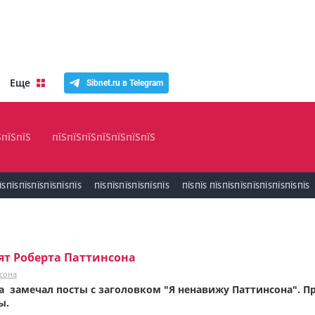
Еще
Sibnet.ru в Telegram
ЅпїЅпїЅ
пїЅпїЅпїЅпїЅпїЅпїЅпїЅ
ЇЅПЇЅПЇЅПЇЅПЇЅПЇЅПЇЅ
ПЇЅПЇЅПЇЅПЇЅПЇЅПЇЅ
ПЇЅПЇЅ ПЇЅПЇЅПЇЅПЇЅПЇЅПЇЅПЇЅПЇЅ
ят Роберта Паттинсона
сона
ва замечал посты с заголовком "Я ненавижу Паттинсона". 
ны.