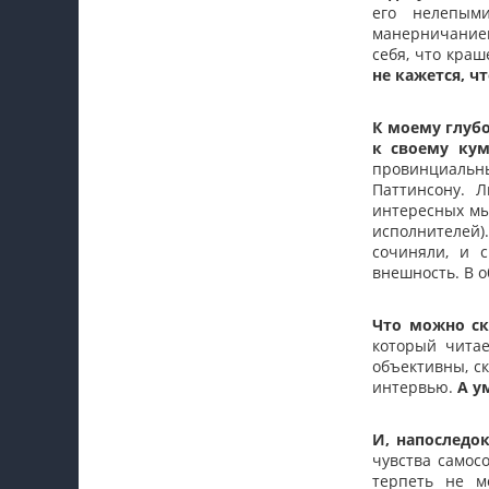
его нелепым
манерничанием
себя, что краш
не кажется, ч
К моему глуб
к своему ку
провинциальн
Паттинсону. 
интересных мыс
исполнителей)
сочиняли, и 
внешность. В о
Что можно ск
который читае
объективны, ск
интервью.
А у
И, напоследо
чувства самосо
терпеть не м