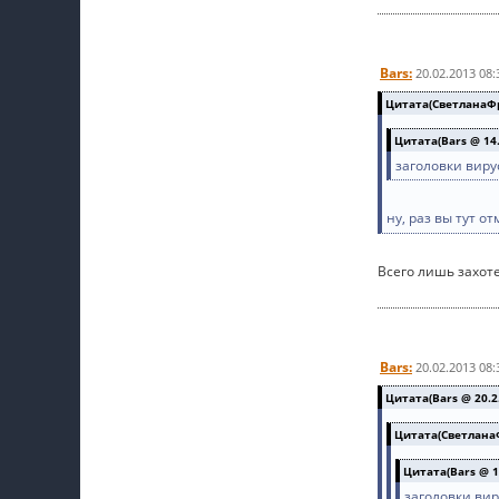
Bars:
20.02.2013 08:
Цитата(СветланаФро
Цитата(Bars @ 14.
заголовки вирус
ну, раз вы тут 
Всего лишь захоте
Bars:
20.02.2013 08:
Цитата(Bars @ 20.2.
Цитата(СветланаФ
Цитата(Bars @ 14
заголовки виру