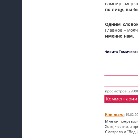
вампир...мерзо
по лицу, вы бы
Одним словом
Главное – молч
именно нам.
Никита Томичевск
просмотров: 2909
Комментарии
Kimimaru:
19.02.2
Мне он понравилс
Хотя, честно, я п
Смотрела и "Воды 