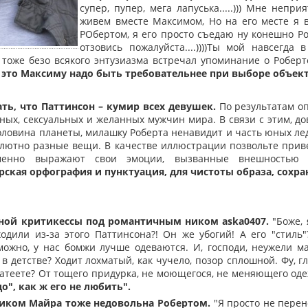
супер, пупер, мега лапуська.....))) Мне неп
живем вместе Максимом, Но на его месте я в
РОбертом, я его просто съедаю ну конешно Роб
отзовись пожалуйста....))))Ты мой навсегда 
 тоже безо всякого энтузиазма встречал упоминание о Роберте
 это Максиму надо быть требовательнее при выборе объекта
ть, что Паттинсон – кумир всех девушек.
По результатам оп
ых, сексуальных и желанных мужчин мира. В связи с этим, дово
оловина планеты, милашку Роберта ненавидит и часть юных лед
олютно разные вещи. В качестве иллюстрации позвольте прив
менно выражают свои эмоции, вызванные внешностью и
рская орфография и пунктуация, для чистоты образа, сохра
ной критикессы под романтичным ником aska0407.
"Боже, 
ходили из-за этого Паттинсона?! Он же убогий! А его "стиль"
можно, у нас бомжи лучше одеваются. И, господи, неужели м
в детстве? Ходит лохматый, как чучело, позор сплошной. Фу, гл
натеете? От тощего придурка, не моющегося, не меняющего од
о", как ж его не любить".
ником Майра тоже недовольна Робертом.
"Я просто не перен