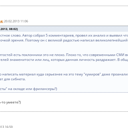
а:
20.02.2013 11:06
2013, 08:02)
стное слово. Автор собрал 5 комментариев, провел их анализ и выявил что
 точкой зрения. Поэтому он с великой радостью написал великолепнейший
нитостей есть поклонники это не плохо. Плохо то, что современными СМИ
телей знаменитости или лиц, которых данная личность раздражает. В об
 написать материал куда серьезнее на это тему "кумиров" даже проанали
т для сибнета.
исты" на окладе или фрилансеры?)
ь-то умеете?)
013 16:59