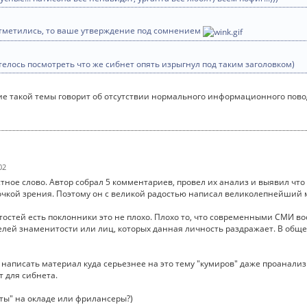
 отметились, то ваше утверждение под сомнением
телось посмотреть что же сибнет опять изрыгнул под таким заголовком)
ие такой темы говорит об отсутствии нормального информационного пов
02
тное слово. Автор собрал 5 комментариев, провел их анализ и выявил что 
точкой зрения. Поэтому он с великой радостью написал великолепнейший 
итостей есть поклонники это не плохо. Плохо то, что современными СМИ 
елей знаменитости или лиц, которых данная личность раздражает. В общ
написать материал куда серьезнее на это тему "кумиров" даже проанализ
 для сибнета.
сты" на окладе или фрилансеры?)