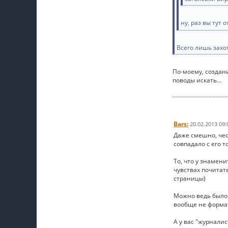
ну, раз вы тут
Всего лишь захо
По-моему, создан
поводы искать...
Bars:
20.02.2013 09:
Даже смешно, чес
совпадало с его 
То, что у знамен
чувствах почитат
страницы)
Можно ведь было 
вообще не формат
А у вас "журнали