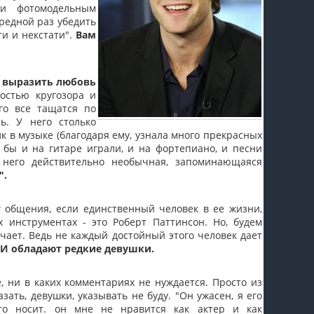
 и фотомодельным
редной раз убедить
ти и некстати".
Вам
я выразить любовь
остью кругозора и
го все тащатся по
ь. У него столько
к в музыке (благодаря ему, узнала много прекрасных
 бы и на гитаре играли, и на фортепиано, и песни
 него действительно необычная, запоминающаяся
".
 общения, если единственный человек в ее жизни,
 инструментах - это Роберт Паттинсон. Но, будем
ечает. Ведь не каждый достойный этого человек дает
МИ обладают редкие девушки.
е, ни в каких комментариях не нуждается. Просто из
зать, девушки, указывать не буду. "Он ужасен, я его
 то носит. он мне не нравится как актер и как