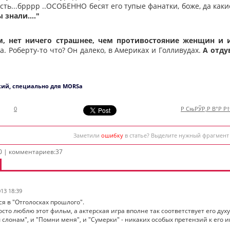
сть...брррр ..ОСОБЕННО бесят его тупые фанатки, боже, да каки
 знали...."
, нет ничего страшнее, чем противостояние женщин и и
а. Роберту-то что? Он далеко, в Америках и Голливудах.
А отду
ий, специально для MORSa
0
Р СњРЎР‚Р В°Р Р
Заметили
ошибку
в статье? Выделите нужный фрагмент
0 | комментариев:37
013 18:39
я в "Отголосках прошлого".
росто люблю этот фильм, а актерская игра вполне так соответствует его ду
слонам", и "Помни меня", и "Сумерки" - никаких особых претензий к его и