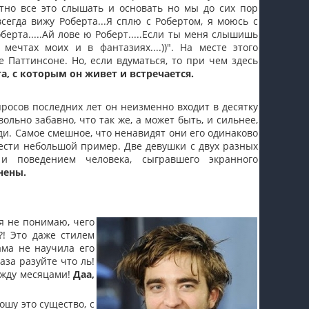
риятно все это слышать и основать но мы до сих пор
сегда вижу Роберта...Я сплю с Робертом, я моюсь с
ерта.....Ай лове ю Роберт.....Если ты меня слышишь
в мечтах моих и в фантазиях....))". На месте этого
 Паттинсоне. Но, если вдуматься, то при чем здесь
, с которым он живет и встречается.
росов последних лет он неизменно входит в десятку
льно забавно, что так же, а может быть, и сильнее,
и. Самое смешное, что ненавидят они его одинаково
ести небольшой пример. Две девушки с двух разных
 поведением человека, сыгравшего экранного
нены.
я не понимаю, чего
?! Это даже стилем
ама не научила его
аза разуйте что ль!
ежду месяцами!
Даа,
ошу это существо, с