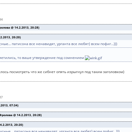
34
лова @ 14.2.2013, 20:28)
2.2013, 20:20)
ные... патисона все ненавидят, урганта все любят) всем пофиг...)))
отметились, то ваше утверждение под сомнением
лось посмотреть что же сибнет опять изрыгнул под таким заголовком)
37
2013, 07:34)
ролова @ 14.2.2013, 20:28)
.2.2013, 20:20)
сные... патисона все ненавидят, урганта все любят) всем пофиг...)))