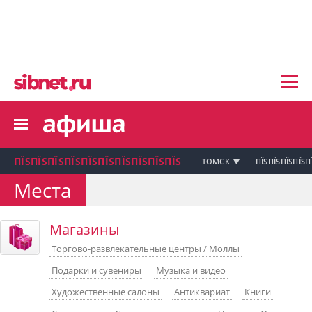
пїЅпїЅпїЅ пїЅпїЅпїЅпїЅпїЅпїЅпїЅ пїЅпї
пїЅпїЅпїЅпїЅпїЅпїЅпїЅ
пїЅпїЅпїЅпїЅпїЅ
пїЅпїЅпїЅпїЅпїЅпїЅпїЅпїЅ
пїЅпїЅпїЅпїЅпїЅпїЅпїЅ
пїЅпїЅпїЅ пїЅпїЅпїЅпїЅпїЅпїЅпїЅ
пїЅпїЅпїЅ пїЅпїЅпїЅпїЅпїЅпїЅпїЅ
пїЅпїЅпїЅ
ПЇЅПЇЅПЇЅПЇЅПЇЅПЇЅПЇЅПЇЅПЇЅПЇЅ
ТОМСК
ПЇЅПЇЅПЇЅПЇЅП
пїЅпїЅпїЅпїЅпїЅпїЅпїЅпїЅпїЅпїЅпї
Места
пїЅпїЅпїЅ
пїЅпїЅпїЅ пїЅпїЅпїЅпїЅпїЅпїЅпїЅ пїЅпїЅ
Магазины
пїЅпїЅпїЅпїЅпїЅпїЅпїЅпїЅпїЅ
пїЅпїЅпїЅпїЅпїЅ
Торгово-развлекательные центры / Моллы
пїЅпїЅпїЅ пїЅпїЅпїЅпїЅпїЅ
Подарки и сувениры
Музыка и видео
пїЅпїЅпїЅ пїЅпїЅпїЅпїЅпїЅпїЅ
пїЅпїЅпїЅ пїЅпїЅпїЅпїЅпїЅпїЅпїЅ
Художественные салоны
Антиквариат
Книги
пїЅпїЅпїЅпїЅпїЅ
пїЅпїЅпїЅ пїЅпїЅпїЅпїЅпїЅпїЅпїЅ