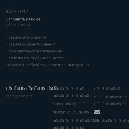
ВАКАНСИИ
Отправить резюме:
job@sibnet.ru
Правила цитирования
Правила комментирования
Пользовательское соглашение
Политика конфиденциальности
Согласие на обработку персональных данных
ПЇЅПЇЅПЇЅПЇЅПЇЅПЇЅПЇЅПЇЅ
пїЅпїЅпїЅпїЅпїЅпїЅ
пїЅпїЅпїЅпїЅпїЅ
пїЅпїЅпїЅпїЅпїЅпїЅпїЅ
mors@sibnet.ru
пїЅпїЅпїЅпїЅпїЅпїЅпї
Sibnet-пїЅпїЅпїЅпїЅ
пїЅпїЅпїЅпїЅпїЅпїЅпї
пїЅпїЅпїЅпїЅпїЅпїЅпїЅ
пїЅпїЅпїЅпїЅпїЅпїЅпїЅпїЅпїЅпїЅпїЅ
Sibnet пїЅпїЅпїЅпїЅп
пїЅпїЅпїЅпїЅпїЅпїЅ