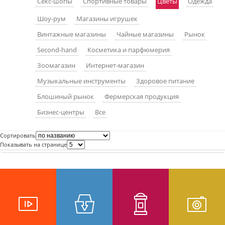
Секс-шопы
Спортивные товары
Цветы
Одежда
пїЅпїЅпїЅпїЅпїЅпїЅпїЅпїЅпїЅпїЅ
пїЅпїЅпїЅ
Шоу-рум
Магазины игрушек
пїЅпїЅпїЅпїЅпїЅпїЅпїЅпїЅпїЅпїЅпїЅ
Винтажные магазины
Чайные магазины
Рынок
Second-hand
Косметика и парфюмерия
пїЅпїЅпїЅ
Зоомагазин
Интернет-магазин
пїЅпїЅпїЅпїЅпїЅпїЅпїЅпїЅпїЅ
Музыкальные инструменты
Здоровое питание
пїЅпїЅпїЅ пїЅпїЅпїЅпїЅпїЅ
Блошиный рынок
Фермерская продукция
пїЅпїЅпїЅ пїЅпїЅпїЅпїЅпїЅпїЅ
Бизнес-центры
Все
пїЅпїЅпїЅпїЅпїЅ
Сортировать
пїЅпїЅпїЅпїЅпїЅпїЅпїЅпїЅпїЅпїЅ
Показывать на странице